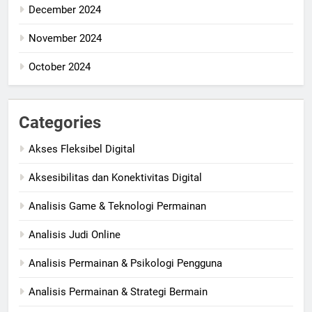
December 2024
November 2024
October 2024
Categories
Akses Fleksibel Digital
Aksesibilitas dan Konektivitas Digital
Analisis Game & Teknologi Permainan
Analisis Judi Online
Analisis Permainan & Psikologi Pengguna
Analisis Permainan & Strategi Bermain