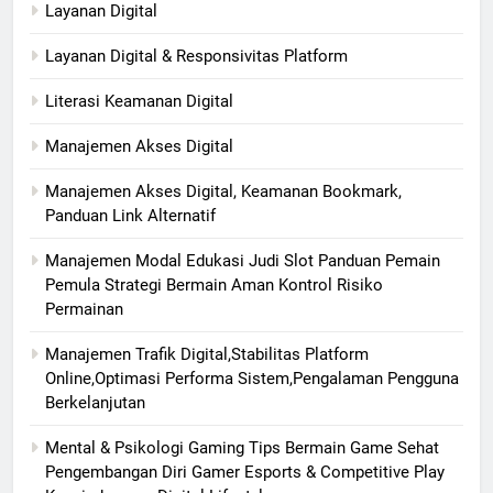
Layanan Digital
Layanan Digital & Responsivitas Platform
Literasi Keamanan Digital
Manajemen Akses Digital
Manajemen Akses Digital, Keamanan Bookmark,
Panduan Link Alternatif
Manajemen Modal Edukasi Judi Slot Panduan Pemain
Pemula Strategi Bermain Aman Kontrol Risiko
Permainan
Manajemen Trafik Digital,Stabilitas Platform
Online,Optimasi Performa Sistem,Pengalaman Pengguna
Berkelanjutan
Mental & Psikologi Gaming Tips Bermain Game Sehat
Pengembangan Diri Gamer Esports & Competitive Play