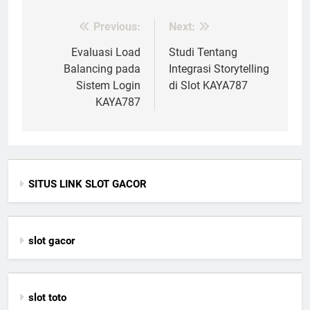
Previous:
Next:
Post
navigation
Evaluasi Load
Studi Tentang
Balancing pada
Integrasi Storytelling
Sistem Login
di Slot KAYA787
KAYA787
SITUS LINK SLOT GACOR
slot gacor
slot toto