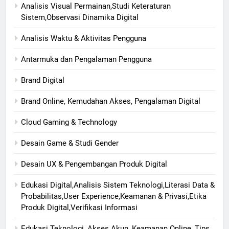
Analisis Visual Permainan,Studi Keteraturan
Sistem,Observasi Dinamika Digital
Analisis Waktu & Aktivitas Pengguna
Antarmuka dan Pengalaman Pengguna
Brand Digital
Brand Online, Kemudahan Akses, Pengalaman Digital
Cloud Gaming & Technology
Desain Game & Studi Gender
Desain UX & Pengembangan Produk Digital
Edukasi Digital,Analisis Sistem Teknologi,Literasi Data &
Probabilitas,User Experience,Keamanan & Privasi,Etika
Produk Digital,Verifikasi Informasi
Edukasi Teknologi, Akses Akun, Keamanan Online, Tips