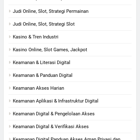
Judi Online, Slot, Strategi Permainan
Judi Online, Slot, Strategi Slot
Kasino & Tren Industri
Kasino Online, Slot Games, Jackpot
Keamanan & Literasi Digital
Keamanan & Panduan Digital
Keamanan Akses Harian
Keamanan Aplikasi & Infrastruktur Digital
Keamanan Digital & Pengelolaan Akses
Keamanan Digital & Verifikasi Akses
Keamanan Digital Panduan Akses Aman Privasi dan