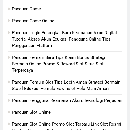
Panduan Game
Panduan Game Online
Panduan Login Perangkat Baru Keamanan Akun Digital
Tutorial Akses Akun Edukasi Pengguna Online Tips
Penggunaan Platform
Panduan Pemain Baru Tips Klaim Bonus Strategi
Bermain Online Promo & Reward Slot Situs Slot
Terpercaya
Panduan Pemula Slot Tips Login Aman Strategi Bermain
Stabil Edukasi Pemula Edwinslot Pola Main Aman
Panduan Pengguna, Keamanan Akun, Teknologi Perjudian
Panduan Slot Online
Panduan Slot Online Promo Slot Terbaru Link Slot Resmi