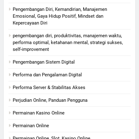
Pengembangan Diri, Kemandirian, Manajemen
Emosional, Gaya Hidup Positif, Mindset dan
Kepercayaan Diri
pengembangan diri, produktivitas, manajemen waktu,
performa optimal, ketahanan mental, strategi sukses,
self-improvement
Pengembangan Sistem Digital
Performa dan Pengalaman Digital
Performa Server & Stabilitas Akses
Perjudian Online, Panduan Pengguna
Permainan Kasino Online
Permainan Online
Permainan Online, Slot, Kasino Online