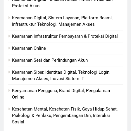
Proteksi Akun
Keamanan Digital, Sistem Layanan, Platform Resmi,
Infrastruktur Teknologi, Manajemen Akses
Keamanan Infrastruktur Pembayaran & Proteksi Digital
Keamanan Online
Keamanan Sesi dan Perlindungan Akun
Keamanan Siber, Identitas Digital, Teknologi Login,
Manajemen Akses, Inovasi Sistem IT
Kenyamanan Pengguna, Brand Digital, Pengalaman
Online
Kesehatan Mental, Kesehatan Fisik, Gaya Hidup Sehat,
Psikologi & Perilaku, Pengembangan Diri, Interaksi
Sosial