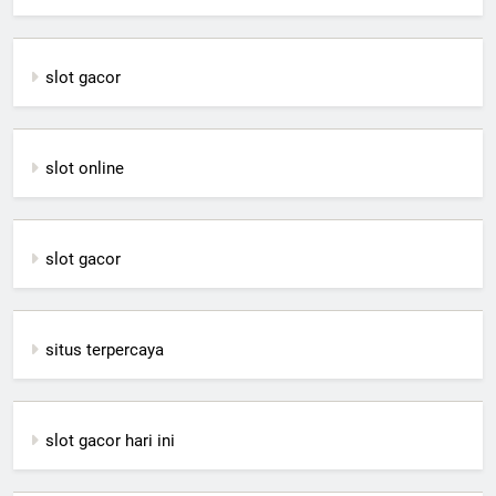
slot gacor
slot online
slot gacor
situs terpercaya
slot gacor hari ini