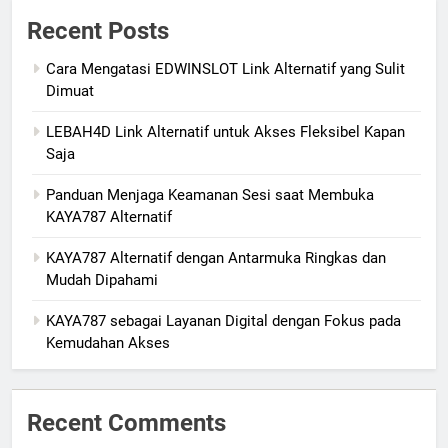
Recent Posts
Cara Mengatasi EDWINSLOT Link Alternatif yang Sulit
Dimuat
LEBAH4D Link Alternatif untuk Akses Fleksibel Kapan
Saja
Panduan Menjaga Keamanan Sesi saat Membuka
KAYA787 Alternatif
KAYA787 Alternatif dengan Antarmuka Ringkas dan
Mudah Dipahami
KAYA787 sebagai Layanan Digital dengan Fokus pada
Kemudahan Akses
Recent Comments