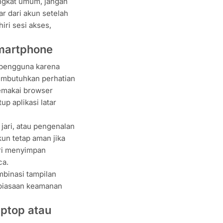
ngkat umum, jangan
ar dari akun setelah
ri sesi akses,
martphone
 pengguna karena
embutuhkan perhatian
emakai browser
up aplikasi latar
 jari, atau pengenalan
un tetap aman jika
ari menyimpan
ca.
mbinasi tampilan
kebiasaan keamanan
ptop atau