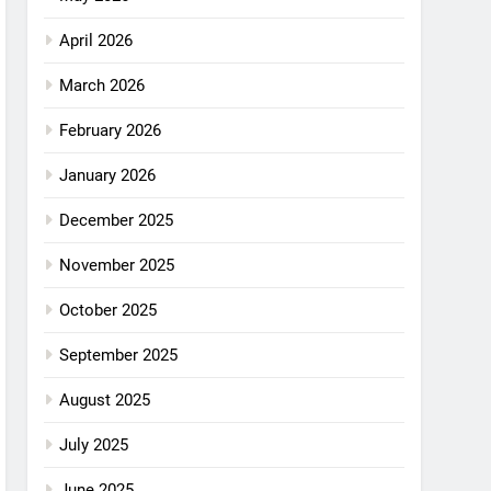
April 2026
March 2026
February 2026
January 2026
December 2025
November 2025
October 2025
September 2025
August 2025
July 2025
June 2025