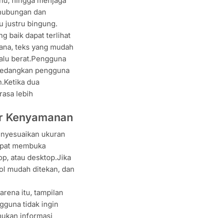
nu, hingga menjaga
rhubungan dan
 justru bingung.
 baik dapat terlihat
hana, teks yang mudah
rlalu berat.Pengguna
sedangkan pengguna
.Ketika dua
rasa lebih
ar Kenyamanan
nyesuaikan ukuran
dapat membuka
op, atau desktop.Jika
ol mudah ditekan, dan
arena itu, tampilan
gguna tidak ingin
mukan informasi