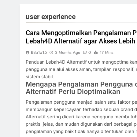
user experience
Cara Mengoptimalkan Pengalaman P
Lebah4D Alternatif agar Akses Lebi
B8a1a15
3 Months Ago
0
17 Mins
Panduan Lebah4D Alternatif untuk mengoptimalka
pengguna melalui akses aman, tampilan responsif, n
sistem stabil.
Mengapa Pengalaman Pengguna 
Alternatif Perlu Dioptimalkan
Pengalaman pengguna menjadi salah satu faktor pe
membangun kepercayaan terhadap sebuah brand di
Alternatif sering dicari karena pengguna membutu
praktis, jelas, dan mudah digunakan dari berbagai
pengalaman yang baik tidak hanya ditentukan oleh 