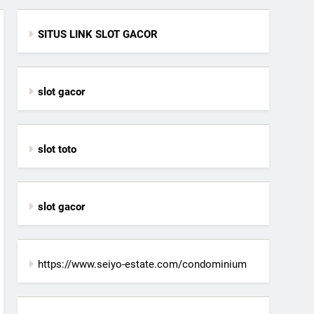
SITUS LINK SLOT GACOR
slot gacor
slot toto
slot gacor
https://www.seiyo-estate.com/condominium