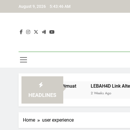
Skip
August 9, 2026
5:43:47 AM
to
content
Tar
Layanan Ko
natif yang Sulit Dimuat
LEBAH4D Link Alternatif untuk
2 Weeks Ago
HEADLINES
Home
user experience