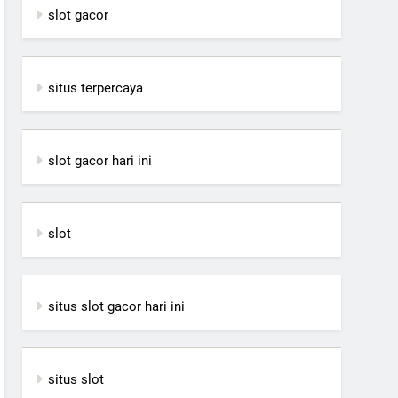
slot gacor
situs terpercaya
slot gacor hari ini
slot
situs slot gacor hari ini
situs slot