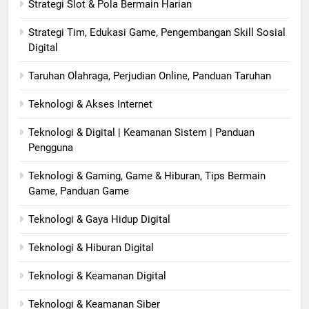
Strategi Slot & Pola Bermain Harian
Strategi Tim, Edukasi Game, Pengembangan Skill Sosial
Digital
Taruhan Olahraga, Perjudian Online, Panduan Taruhan
Teknologi & Akses Internet
Teknologi & Digital | Keamanan Sistem | Panduan
Pengguna
Teknologi & Gaming, Game & Hiburan, Tips Bermain
Game, Panduan Game
Teknologi & Gaya Hidup Digital
Teknologi & Hiburan Digital
Teknologi & Keamanan Digital
Teknologi & Keamanan Siber