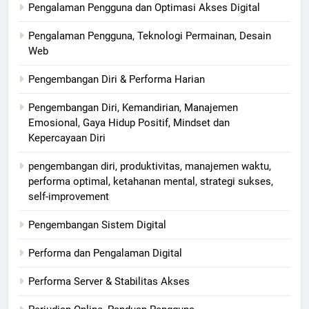
Pengalaman Pengguna dan Optimasi Akses Digital
Pengalaman Pengguna, Teknologi Permainan, Desain
Web
Pengembangan Diri & Performa Harian
Pengembangan Diri, Kemandirian, Manajemen
Emosional, Gaya Hidup Positif, Mindset dan
Kepercayaan Diri
pengembangan diri, produktivitas, manajemen waktu,
performa optimal, ketahanan mental, strategi sukses,
self-improvement
Pengembangan Sistem Digital
Performa dan Pengalaman Digital
Performa Server & Stabilitas Akses