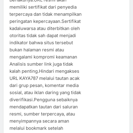
memiliki sertifikat dari penyedia
terpercaya dan tidak menampilkan
peringatan kepercayaan.Sertifikat
kadaluwarsa atau diterbitkan oleh
otoritas tidak sah dapat menjadi
indikator bahwa situs tersebut
bukan halaman resmi atau
mengalami kompromi keamanan
Analisis sumber link juga tidak
kalah penting.Hindari mengakses
URL KAYA787 melalui tautan acak
dari grup pesan, komentar media
sosial, atau iklan daring yang tidak
diverifikasi.Pengguna sebaiknya
mendapatkan tautan dari saluran
resmi, sumber terpercaya, atau
menyimpannya secara aman
melalui bookmark setelah