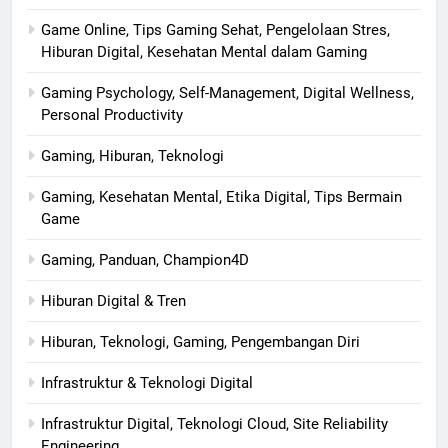
Game Online, Tips Gaming Sehat, Pengelolaan Stres,
Hiburan Digital, Kesehatan Mental dalam Gaming
Gaming Psychology, Self-Management, Digital Wellness,
Personal Productivity
Gaming, Hiburan, Teknologi
Gaming, Kesehatan Mental, Etika Digital, Tips Bermain
Game
Gaming, Panduan, Champion4D
Hiburan Digital & Tren
Hiburan, Teknologi, Gaming, Pengembangan Diri
Infrastruktur & Teknologi Digital
Infrastruktur Digital, Teknologi Cloud, Site Reliability
Engineering