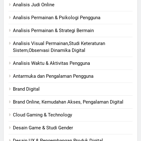
Analisis Judi Online
Analisis Permainan & Psikologi Pengguna
Analisis Permainan & Strategi Bermain
Analisis Visual Permainan,Studi Keteraturan
Sistem,Observasi Dinamika Digital
Analisis Waktu & Aktivitas Pengguna
Antarmuka dan Pengalaman Pengguna
Brand Digital
Brand Online, Kemudahan Akses, Pengalaman Digital
Cloud Gaming & Technology
Desain Game & Studi Gender
Desain UX & Pengembangan Produk Digital