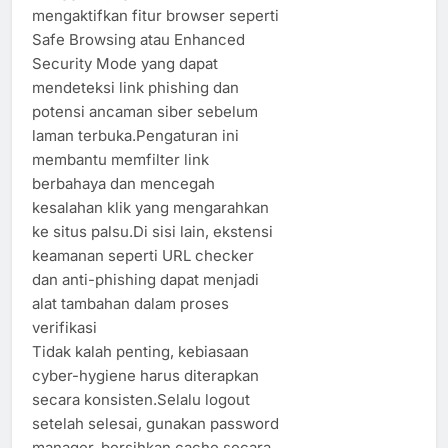
mengaktifkan fitur browser seperti
Safe Browsing atau Enhanced
Security Mode yang dapat
mendeteksi link phishing dan
potensi ancaman siber sebelum
laman terbuka.Pengaturan ini
membantu memfilter link
berbahaya dan mencegah
kesalahan klik yang mengarahkan
ke situs palsu.Di sisi lain, ekstensi
keamanan seperti URL checker
dan anti-phishing dapat menjadi
alat tambahan dalam proses
verifikasi
Tidak kalah penting, kebiasaan
cyber-hygiene harus diterapkan
secara konsisten.Selalu logout
setelah selesai, gunakan password
manager, bersihkan cache secara