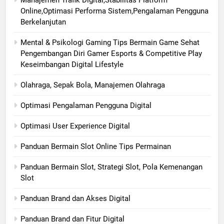
Online,Optimasi Performa Sistem,Pengalaman Pengguna
Berkelanjutan
Mental & Psikologi Gaming Tips Bermain Game Sehat
Pengembangan Diri Gamer Esports & Competitive Play
Keseimbangan Digital Lifestyle
Olahraga, Sepak Bola, Manajemen Olahraga
Optimasi Pengalaman Pengguna Digital
Optimasi User Experience Digital
Panduan Bermain Slot Online Tips Permainan
Panduan Bermain Slot, Strategi Slot, Pola Kemenangan
Slot
Panduan Brand dan Akses Digital
Panduan Brand dan Fitur Digital