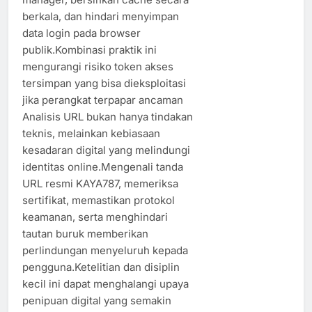
berkala, dan hindari menyimpan
data login pada browser
publik.Kombinasi praktik ini
mengurangi risiko token akses
tersimpan yang bisa dieksploitasi
jika perangkat terpapar ancaman
Analisis URL bukan hanya tindakan
teknis, melainkan kebiasaan
kesadaran digital yang melindungi
identitas online.Mengenali tanda
URL resmi KAYA787, memeriksa
sertifikat, memastikan protokol
keamanan, serta menghindari
tautan buruk memberikan
perlindungan menyeluruh kepada
pengguna.Ketelitian dan disiplin
kecil ini dapat menghalangi upaya
penipuan digital yang semakin