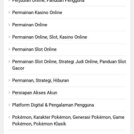
Perjudian Online, Panduan Pengguna
Permainan Kasino Online
Permainan Online
Permainan Online, Slot, Kasino Online
Permainan Slot Online
Permainan Slot Online, Strategi Judi Online, Panduan Slot
Gacor
Permainan, Strategi, Hiburan
Persiapan Akses Akun
Platform Digital & Pengalaman Pengguna
Pokémon, Karakter Pokémon, Generasi Pokémon, Game
Pokémon, Pokémon Klasik