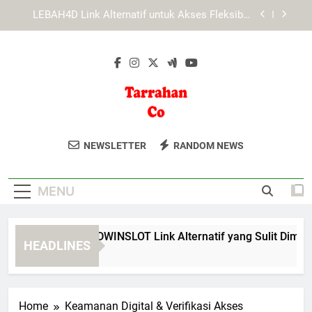
Skip
Panduan Menjaga Keamanan Sesi saat Membuka
to
KAYA787 Alternatif
content
KAYA787 Alternatif dengan Antarmuka Ringkas
dan Mudah Dipahami
Cara Mengatasi EDWINSLOT Link Alternatif yang
Sulit Dimuat
LEBAH4D Link Alternatif untuk Akses Fleksibel
Kapan Saja
Tarrahan Co
Layanan Kontraktor Dan Desain
Panduan Menjaga Keamanan Sesi saat Membuka
NEWSLETTER
RANDOM NEWS
KAYA787 Alternatif
Bangunan Berkualitas Dari Tarrahan Co.
KAYA787 Alternatif dengan Antarmuka Ringkas
Solusi Konstruksi Untuk Proyek Anda.
dan Mudah Dipahami
MENU
ra Mengatasi EDWINSLOT Link Alternatif yang Sulit Dimuat
HEADLINES
Weeks Ago
Home
Keamanan Digital & Verifikasi Akses