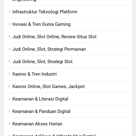
Infrastruktur Teknologi Platform
Inovasi & Tren Dunia Gaming
Judi Online, Slot Online, Review Situs Slot
Judi Online, Slot, Strategi Permainan
Judi Online, Slot, Strategi Slot
Kasino & Tren Industri
Kasino Online, Slot Games, Jackpot
Keamanan & Literasi Digital
Keamanan & Panduan Digital
Keamanan Akses Harian