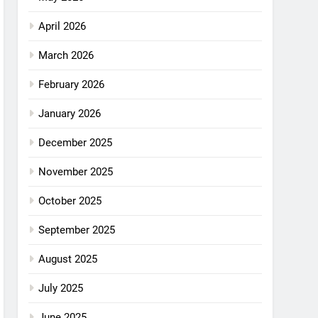
April 2026
March 2026
February 2026
January 2026
December 2025
November 2025
October 2025
September 2025
August 2025
July 2025
June 2025