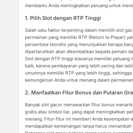
membantu Anda meningkatkan peluang untuk mena
1.
Pilih Slot dengan RTP Tinggi
Salah satu faktor terpenting dalam memilih slot ga
permainan yang memiliki RTP (Return to Player) yan
persentase teoretis yang menunjukkan berapa ban
dipertaruhkan akan dikembalikan kepada pemain da
Slot dengan RTP tinggi biasanya memiliki peluang
baik, karena pembayaran yang lebih sering dan lebi
umumnya memiliki RTP yang lebih tinggi, sehingga
kemungkinan Anda untuk menang dalam permainan 
2.
Manfaatkan Fitur Bonus dan Putaran Gra
Banyak slot gacor menawarkan fitur bonus menarik,
gratis atau simbol liar, yang dapat meningkatkan p
menang. Fitur-fitur ini memberi Anda kesempatan e
mendapatkan kemenangan tanpa harus menambah t