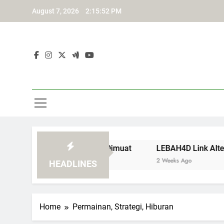
Skip
August 7, 2026
2:15:53 PM
to
content
Tar
Layanan Ko
rnatif yang Sulit Dimuat
LEBAH4D Link Alternatif untuk
2 Weeks Ago
HEADLINES
Home
Permainan, Strategi, Hiburan