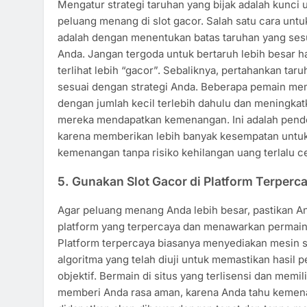
Mengatur strategi taruhan yang bijak adalah kunci
peluang menang di slot gacor. Salah satu cara unt
adalah dengan menentukan batas taruhan yang ses
Anda. Jangan tergoda untuk bertaruh lebih besar 
terlihat lebih “gacor”. Sebaliknya, pertahankan taru
sesuai dengan strategi Anda. Beberapa pemain mem
dengan jumlah kecil terlebih dahulu dan meningkat
mereka mendapatkan kemenangan. Ini adalah pende
karena memberikan lebih banyak kesempatan untu
kemenangan tanpa risiko kehilangan uang terlalu c
5.
Gunakan Slot Gacor di Platform Terperc
Agar peluang menang Anda lebih besar, pastikan A
platform yang terpercaya dan menawarkan permaina
Platform terpercaya biasanya menyediakan mesin sl
algoritma yang telah diuji untuk memastikan hasil 
objektif. Bermain di situs yang terlisensi dan memili
memberi Anda rasa aman, karena Anda tahu kemen