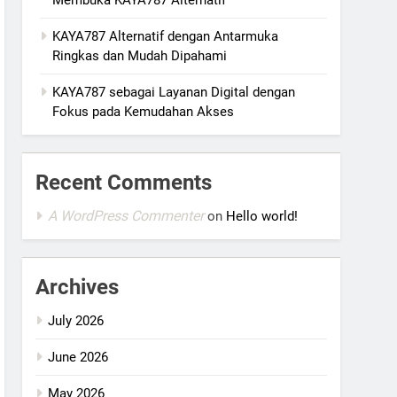
Membuka KAYA787 Alternatif
KAYA787 Alternatif dengan Antarmuka
Ringkas dan Mudah Dipahami
KAYA787 sebagai Layanan Digital dengan
Fokus pada Kemudahan Akses
Recent Comments
A WordPress Commenter
on
Hello world!
Archives
July 2026
June 2026
May 2026