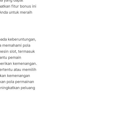
a yang dapat
kan fitur bonus ini
Anda untuk meraih
pada keberuntungan,
a memahami pola
esin slot, termasuk
bantu pemain
berikan kemenangan.
ertentu atau memilih
rikan kemenangan
tkan pola permainan
eningkatkan peluang