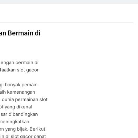
n Bermain di
dengan bermain di
faatkan slot gacor
agi banyak pemain
raih kemenangan
m dunia permainan slot
ot yang dikenal
esar dibandingkan
 meningkatkan
n yang bijak. Berikut
n di slot gacor dapat