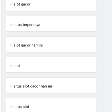
slot gacor
situs terpercaya
slot gacor hari ini
slot
situs slot gacor hari ini
situs slot