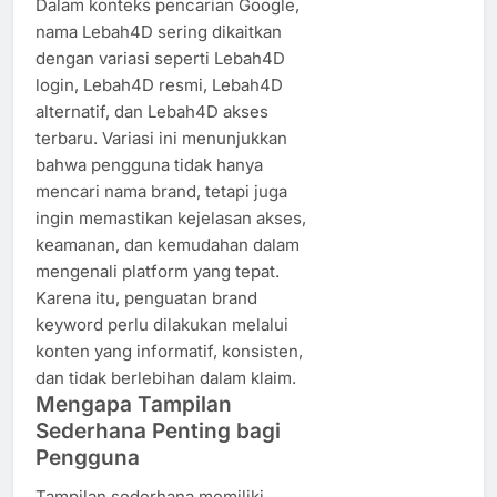
Dalam konteks pencarian Google,
nama Lebah4D sering dikaitkan
dengan variasi seperti Lebah4D
login, Lebah4D resmi, Lebah4D
alternatif, dan Lebah4D akses
terbaru. Variasi ini menunjukkan
bahwa pengguna tidak hanya
mencari nama brand, tetapi juga
ingin memastikan kejelasan akses,
keamanan, dan kemudahan dalam
mengenali platform yang tepat.
Karena itu, penguatan brand
keyword perlu dilakukan melalui
konten yang informatif, konsisten,
dan tidak berlebihan dalam klaim.
Mengapa Tampilan
Sederhana Penting bagi
Pengguna
Tampilan sederhana memiliki