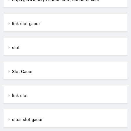
link slot gacor
slot
Slot Gacor
link slot
situs slot gacor