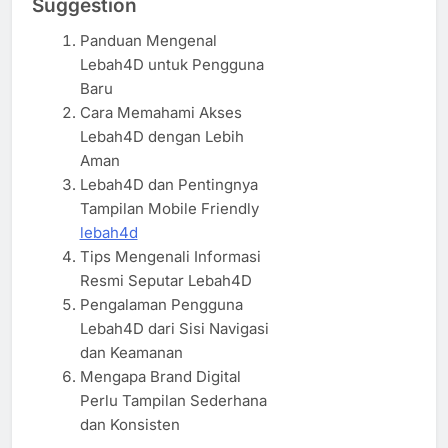
Suggestion
Panduan Mengenal
Lebah4D untuk Pengguna
Baru
Cara Memahami Akses
Lebah4D dengan Lebih
Aman
Lebah4D dan Pentingnya
Tampilan Mobile Friendly
lebah4d
Tips Mengenali Informasi
Resmi Seputar Lebah4D
Pengalaman Pengguna
Lebah4D dari Sisi Navigasi
dan Keamanan
Mengapa Brand Digital
Perlu Tampilan Sederhana
dan Konsisten