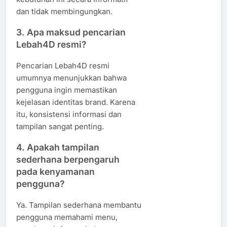
dan tidak membingungkan.
3. Apa maksud pencarian
Lebah4D resmi?
Pencarian Lebah4D resmi
umumnya menunjukkan bahwa
pengguna ingin memastikan
kejelasan identitas brand. Karena
itu, konsistensi informasi dan
tampilan sangat penting.
4. Apakah tampilan
sederhana berpengaruh
pada kenyamanan
pengguna?
Ya. Tampilan sederhana membantu
pengguna memahami menu,