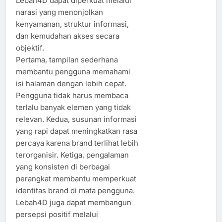
Lebah4D dapat diperkuat melalui
narasi yang menonjolkan
kenyamanan, struktur informasi,
dan kemudahan akses secara
objektif.
Pertama, tampilan sederhana
membantu pengguna memahami
isi halaman dengan lebih cepat.
Pengguna tidak harus membaca
terlalu banyak elemen yang tidak
relevan. Kedua, susunan informasi
yang rapi dapat meningkatkan rasa
percaya karena brand terlihat lebih
terorganisir. Ketiga, pengalaman
yang konsisten di berbagai
perangkat membantu memperkuat
identitas brand di mata pengguna.
Lebah4D juga dapat membangun
persepsi positif melalui