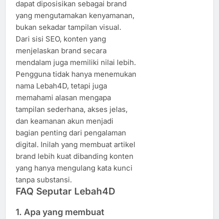
dapat diposisikan sebagai brand
yang mengutamakan kenyamanan,
bukan sekadar tampilan visual.
Dari sisi SEO, konten yang
menjelaskan brand secara
mendalam juga memiliki nilai lebih.
Pengguna tidak hanya menemukan
nama Lebah4D, tetapi juga
memahami alasan mengapa
tampilan sederhana, akses jelas,
dan keamanan akun menjadi
bagian penting dari pengalaman
digital. Inilah yang membuat artikel
brand lebih kuat dibanding konten
yang hanya mengulang kata kunci
tanpa substansi.
FAQ Seputar Lebah4D
1. Apa yang membuat