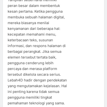
peran besar dalam membentuk
kesan pertama. Ketika pengguna
membuka sebuah halaman digital,
mereka biasanya menilai
kenyamanan dari beberapa hal:
kecepatan memahami menu,
keterbacaan teks, susunan
informasi, dan respons halaman di
berbagai perangkat. Jika semua
elemen tersebut tertata baik,
pengguna cenderung lebih
percaya dan merasa platform
tersebut dikelola secara serius.
Lebah4D hadir dengan pendekatan
yang mengutamakan kejelasan. Hal
ini penting karena tidak semua
pengguna memiliki tingkat
pemahaman teknologi yang sama.