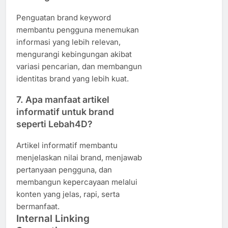
Penguatan brand keyword
membantu pengguna menemukan
informasi yang lebih relevan,
mengurangi kebingungan akibat
variasi pencarian, dan membangun
identitas brand yang lebih kuat.
7. Apa manfaat artikel
informatif untuk brand
seperti Lebah4D?
Artikel informatif membantu
menjelaskan nilai brand, menjawab
pertanyaan pengguna, dan
membangun kepercayaan melalui
konten yang jelas, rapi, serta
bermanfaat.
Internal Linking