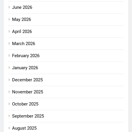
June 2026
May 2026
April 2026
March 2026
February 2026
January 2026
December 2025
November 2025
October 2025
September 2025
August 2025