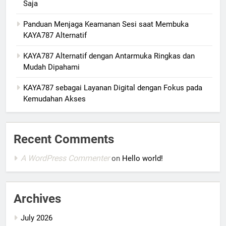
Saja
Panduan Menjaga Keamanan Sesi saat Membuka
KAYA787 Alternatif
KAYA787 Alternatif dengan Antarmuka Ringkas dan
Mudah Dipahami
KAYA787 sebagai Layanan Digital dengan Fokus pada
Kemudahan Akses
Recent Comments
A WordPress Commenter
on
Hello world!
Archives
July 2026