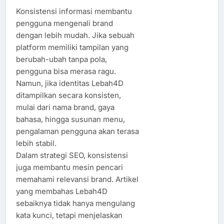
Konsistensi informasi membantu
pengguna mengenali brand
dengan lebih mudah. Jika sebuah
platform memiliki tampilan yang
berubah-ubah tanpa pola,
pengguna bisa merasa ragu.
Namun, jika identitas Lebah4D
ditampilkan secara konsisten,
mulai dari nama brand, gaya
bahasa, hingga susunan menu,
pengalaman pengguna akan terasa
lebih stabil.
Dalam strategi SEO, konsistensi
juga membantu mesin pencari
memahami relevansi brand. Artikel
yang membahas Lebah4D
sebaiknya tidak hanya mengulang
kata kunci, tetapi menjelaskan