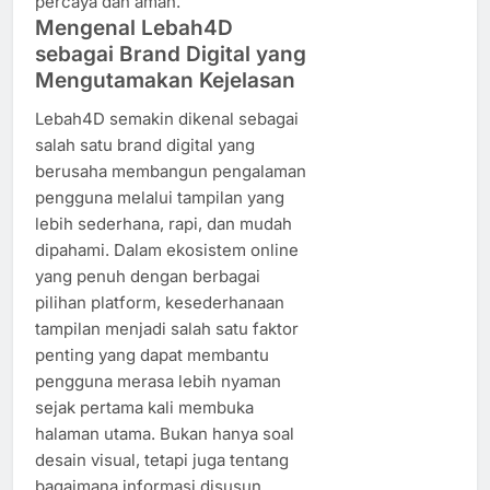
percaya dan aman.
Mengenal Lebah4D
sebagai Brand Digital yang
Mengutamakan Kejelasan
Lebah4D semakin dikenal sebagai
salah satu brand digital yang
berusaha membangun pengalaman
pengguna melalui tampilan yang
lebih sederhana, rapi, dan mudah
dipahami. Dalam ekosistem online
yang penuh dengan berbagai
pilihan platform, kesederhanaan
tampilan menjadi salah satu faktor
penting yang dapat membantu
pengguna merasa lebih nyaman
sejak pertama kali membuka
halaman utama. Bukan hanya soal
desain visual, tetapi juga tentang
bagaimana informasi disusun,