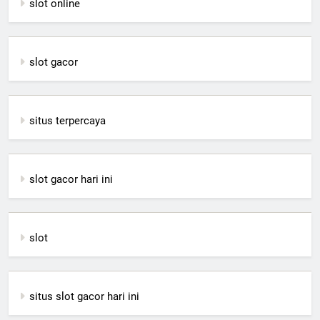
slot online
slot gacor
situs terpercaya
slot gacor hari ini
slot
situs slot gacor hari ini