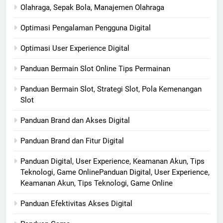
Olahraga, Sepak Bola, Manajemen Olahraga
Optimasi Pengalaman Pengguna Digital
Optimasi User Experience Digital
Panduan Bermain Slot Online Tips Permainan
Panduan Bermain Slot, Strategi Slot, Pola Kemenangan
Slot
Panduan Brand dan Akses Digital
Panduan Brand dan Fitur Digital
Panduan Digital, User Experience, Keamanan Akun, Tips
Teknologi, Game OnlinePanduan Digital, User Experience,
Keamanan Akun, Tips Teknologi, Game Online
Panduan Efektivitas Akses Digital