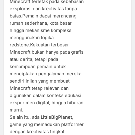
Minecraft terletak pada kebebasan
eksplorasi dan kreativitas tanpa
batas.Pemain dapat merancang
rumah sederhana, kota besar,
hingga mekanisme kompleks
menggunakan logika
redstone.Kekuatan terbesar
Minecraft bukan hanya pada grafis
atau cerita, tetapi pada
kemampuan pemain untuk
menciptakan pengalaman mereka
sendiri.Inilah yang membuat
Minecraft tetap relevan dan
digunakan dalam konteks edukasi,
eksperimen digital, hingga hiburan
murni.
Selain itu, ada
LittleBigPlanet
,
game yang memadukan platformer
dengan kreativitas tingkat