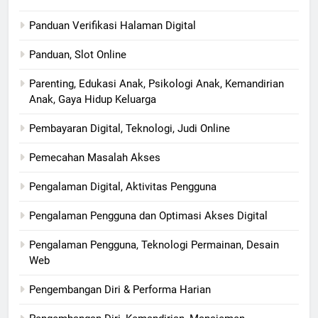
Panduan Verifikasi Halaman Digital
Panduan, Slot Online
Parenting, Edukasi Anak, Psikologi Anak, Kemandirian
Anak, Gaya Hidup Keluarga
Pembayaran Digital, Teknologi, Judi Online
Pemecahan Masalah Akses
Pengalaman Digital, Aktivitas Pengguna
Pengalaman Pengguna dan Optimasi Akses Digital
Pengalaman Pengguna, Teknologi Permainan, Desain
Web
Pengembangan Diri & Performa Harian