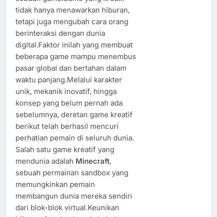
tidak hanya menawarkan hiburan,
tetapi juga mengubah cara orang
berinteraksi dengan dunia
digital.Faktor inilah yang membuat
beberapa game mampu menembus
pasar global dan bertahan dalam
waktu panjang.Melalui karakter
unik, mekanik inovatif, hingga
konsep yang belum pernah ada
sebelumnya, deretan game kreatif
berikut telah berhasil mencuri
perhatian pemain di seluruh dunia.
Salah satu game kreatif yang
mendunia adalah
Minecraft
,
sebuah permainan sandbox yang
memungkinkan pemain
membangun dunia mereka sendiri
dari blok-blok virtual.Keunikan