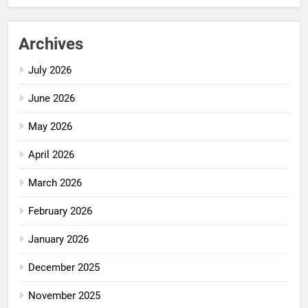
Archives
July 2026
June 2026
May 2026
April 2026
March 2026
February 2026
January 2026
December 2025
November 2025