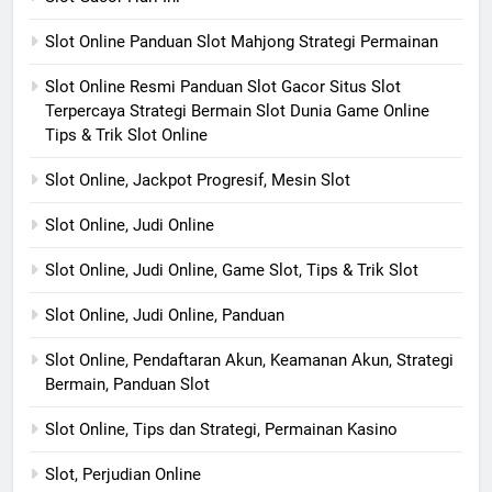
Slot Online Panduan Slot Mahjong Strategi Permainan
Slot Online Resmi Panduan Slot Gacor Situs Slot
Terpercaya Strategi Bermain Slot Dunia Game Online
Tips & Trik Slot Online
Slot Online, Jackpot Progresif, Mesin Slot
Slot Online, Judi Online
Slot Online, Judi Online, Game Slot, Tips & Trik Slot
Slot Online, Judi Online, Panduan
Slot Online, Pendaftaran Akun, Keamanan Akun, Strategi
Bermain, Panduan Slot
Slot Online, Tips dan Strategi, Permainan Kasino
Slot, Perjudian Online