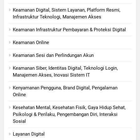
Keamanan Digital, Sistem Layanan, Platform Resmi,
Infrastruktur Teknologi, Manajemen Akses
Keamanan Infrastruktur Pembayaran & Proteksi Digital
Keamanan Online
Keamanan Sesi dan Perlindungan Akun
Keamanan Siber, Identitas Digital, Teknologi Login,
Manajemen Akses, Inovasi Sistem IT
Kenyamanan Pengguna, Brand Digital, Pengalaman
Online
Kesehatan Mental, Kesehatan Fisik, Gaya Hidup Sehat,
Psikologi & Perilaku, Pengembangan Diri, Interaksi
Sosial
Layanan Digital