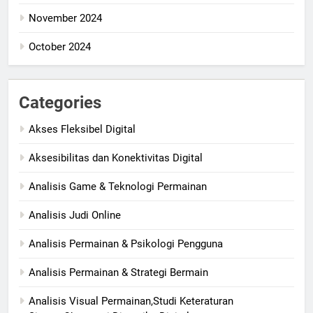
November 2024
October 2024
Categories
Akses Fleksibel Digital
Aksesibilitas dan Konektivitas Digital
Analisis Game & Teknologi Permainan
Analisis Judi Online
Analisis Permainan & Psikologi Pengguna
Analisis Permainan & Strategi Bermain
Analisis Visual Permainan,Studi Keteraturan