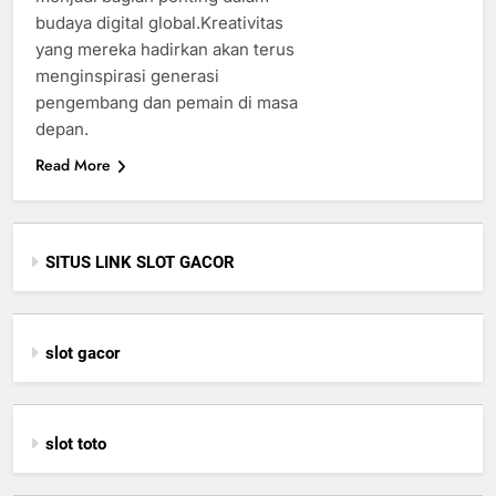
budaya digital global.Kreativitas
yang mereka hadirkan akan terus
menginspirasi generasi
pengembang dan pemain di masa
depan.
Read More
SITUS LINK SLOT GACOR
slot gacor
slot toto