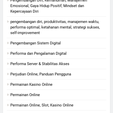
Pengembangan Diri, Kemandirian, Manajemen
Emosional, Gaya Hidup Positif, Mindset dan
Kepercayaan Diri
pengembangan diri, produktivitas, manajemen waktu,
performa optimal, ketahanan mental, strategi sukses,
self-improvement
Pengembangan Sistem Digital
Performa dan Pengalaman Digital
Performa Server & Stabilitas Akses
Perjudian Online, Panduan Pengguna
Permainan Kasino Online
Permainan Online
Permainan Online, Slot, Kasino Online