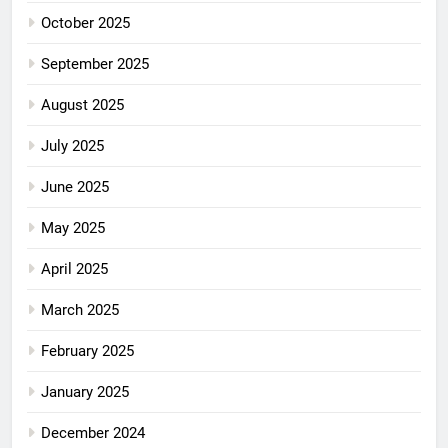
October 2025
September 2025
August 2025
July 2025
June 2025
May 2025
April 2025
March 2025
February 2025
January 2025
December 2024