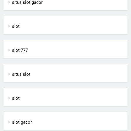
situs slot gacor
slot
slot 777
situs slot
slot
slot gacor