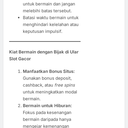
untuk bermain dan jangan
melebihi batas tersebut.
Batasi waktu bermain untuk
menghindari kelelahan atau
keputusan impulsif.
Kiat Bermain dengan Bijak di Ular
Slot Gacor
Manfaatkan Bonus Situs:
Gunakan bonus deposit,
cashback, atau
free spins
untuk meningkatkan modal
bermain.
Bermain untuk Hiburan:
Fokus pada kesenangan
bermain daripada hanya
mengejar kemenangan