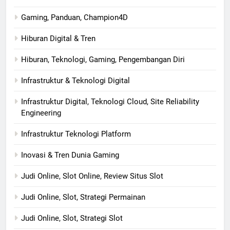
Gaming, Panduan, Champion4D
Hiburan Digital & Tren
Hiburan, Teknologi, Gaming, Pengembangan Diri
Infrastruktur & Teknologi Digital
Infrastruktur Digital, Teknologi Cloud, Site Reliability
Engineering
Infrastruktur Teknologi Platform
Inovasi & Tren Dunia Gaming
Judi Online, Slot Online, Review Situs Slot
Judi Online, Slot, Strategi Permainan
Judi Online, Slot, Strategi Slot