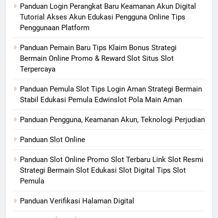
Panduan Login Perangkat Baru Keamanan Akun Digital
Tutorial Akses Akun Edukasi Pengguna Online Tips
Penggunaan Platform
Panduan Pemain Baru Tips Klaim Bonus Strategi
Bermain Online Promo & Reward Slot Situs Slot
Terpercaya
Panduan Pemula Slot Tips Login Aman Strategi Bermain
Stabil Edukasi Pemula Edwinslot Pola Main Aman
Panduan Pengguna, Keamanan Akun, Teknologi Perjudian
Panduan Slot Online
Panduan Slot Online Promo Slot Terbaru Link Slot Resmi
Strategi Bermain Slot Edukasi Slot Digital Tips Slot
Pemula
Panduan Verifikasi Halaman Digital