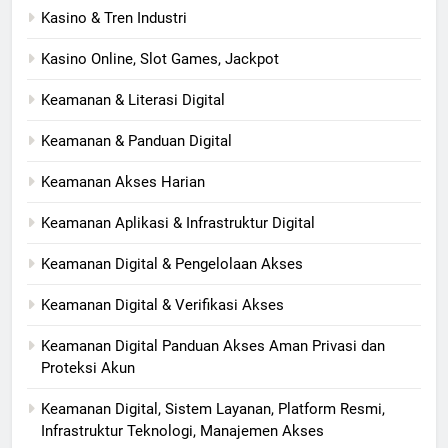
Kasino & Tren Industri
Kasino Online, Slot Games, Jackpot
Keamanan & Literasi Digital
Keamanan & Panduan Digital
Keamanan Akses Harian
Keamanan Aplikasi & Infrastruktur Digital
Keamanan Digital & Pengelolaan Akses
Keamanan Digital & Verifikasi Akses
Keamanan Digital Panduan Akses Aman Privasi dan
Proteksi Akun
Keamanan Digital, Sistem Layanan, Platform Resmi,
Infrastruktur Teknologi, Manajemen Akses