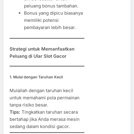
peluang bonus tambahan.
Bonus yang dipicu biasanya
memiliki potensi
pembayaran lebih besar.
Strategi untuk Memanfaatkan
Peluang di Ular Slot Gacor
1. Mulai dengan Taruhan Kecil
Mulailah dengan taruhan kecil
untuk memahami pola permainan
tanpa risiko besar.
Tips:
Tingkatkan taruhan secara
bertahap jika Anda merasa mesin
sedang dalam kondisi gacor.