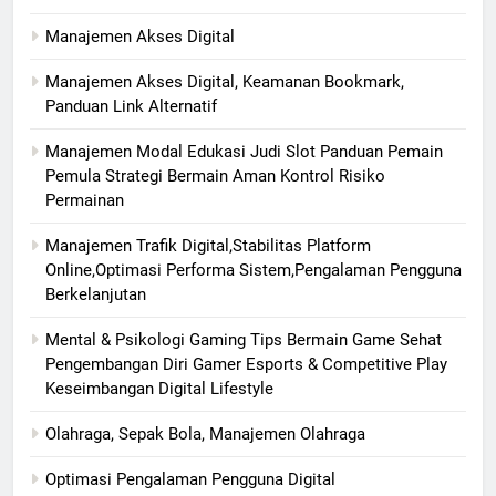
Manajemen Akses Digital
Manajemen Akses Digital, Keamanan Bookmark,
Panduan Link Alternatif
Manajemen Modal Edukasi Judi Slot Panduan Pemain
Pemula Strategi Bermain Aman Kontrol Risiko
Permainan
Manajemen Trafik Digital,Stabilitas Platform
Online,Optimasi Performa Sistem,Pengalaman Pengguna
Berkelanjutan
Mental & Psikologi Gaming Tips Bermain Game Sehat
Pengembangan Diri Gamer Esports & Competitive Play
Keseimbangan Digital Lifestyle
Olahraga, Sepak Bola, Manajemen Olahraga
Optimasi Pengalaman Pengguna Digital