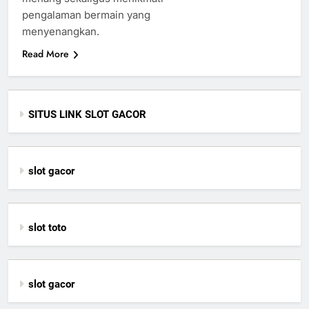
pengalaman bermain yang
menyenangkan.
Read More
SITUS LINK SLOT GACOR
slot gacor
slot toto
slot gacor