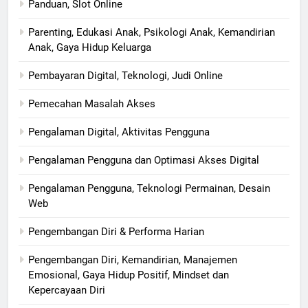
Panduan, Slot Online
Parenting, Edukasi Anak, Psikologi Anak, Kemandirian
Anak, Gaya Hidup Keluarga
Pembayaran Digital, Teknologi, Judi Online
Pemecahan Masalah Akses
Pengalaman Digital, Aktivitas Pengguna
Pengalaman Pengguna dan Optimasi Akses Digital
Pengalaman Pengguna, Teknologi Permainan, Desain
Web
Pengembangan Diri & Performa Harian
Pengembangan Diri, Kemandirian, Manajemen
Emosional, Gaya Hidup Positif, Mindset dan
Kepercayaan Diri