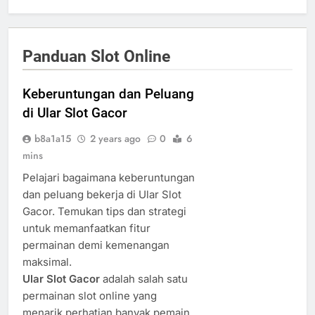
Panduan Slot Online
Keberuntungan dan Peluang
di Ular Slot Gacor
b8a1a15
2 years ago
0
6
mins
Pelajari bagaimana keberuntungan
dan peluang bekerja di Ular Slot
Gacor. Temukan tips dan strategi
untuk memanfaatkan fitur
permainan demi kemenangan
maksimal.
Ular Slot Gacor
adalah salah satu
permainan slot online yang
menarik perhatian banyak pemain