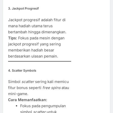
3. Jackpot Progresif
Jackpot progresif adalah fitur di
mana hadiah utama terus
bertambah hingga dimenangkan.
Tips:
Fokus pada mesin dengan
jackpot progresif yang sering
memberikan hadiah besar
berdasarkan ulasan pemain.
4. Scatter Symbols
Simbol
scatter
sering kali memicu
fitur bonus seperti
free spins
atau
mini-game.
Cara Memanfaatkan:
Fokus pada pengumpulan
simbol
scatter
untuk