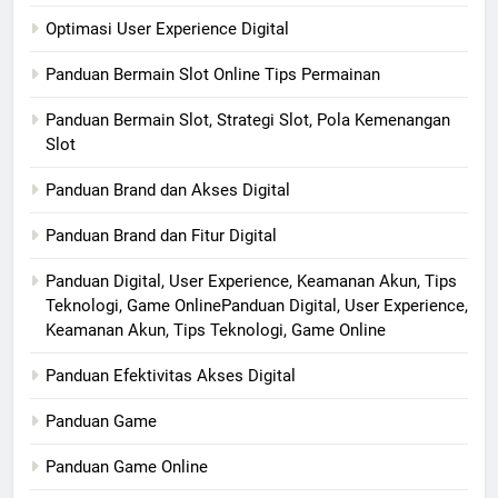
Optimasi User Experience Digital
Panduan Bermain Slot Online Tips Permainan
Panduan Bermain Slot, Strategi Slot, Pola Kemenangan
Slot
Panduan Brand dan Akses Digital
Panduan Brand dan Fitur Digital
Panduan Digital, User Experience, Keamanan Akun, Tips
Teknologi, Game OnlinePanduan Digital, User Experience,
Keamanan Akun, Tips Teknologi, Game Online
Panduan Efektivitas Akses Digital
Panduan Game
Panduan Game Online