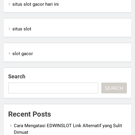
situs slot gacor hari ini
situs slot
slot gacor
Search
SEARCH
Recent Posts
Cara Mengatasi EDWINSLOT Link Alternatif yang Sulit
Dimuat