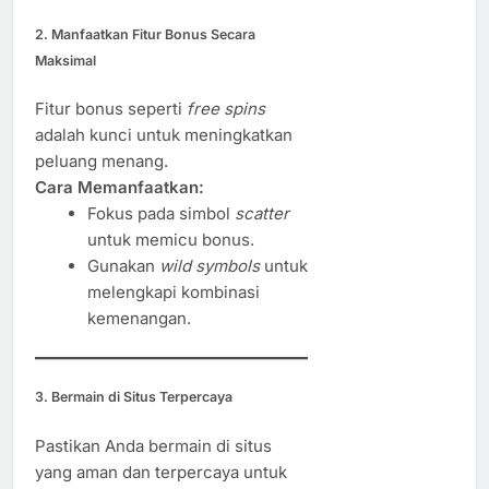
2. Manfaatkan Fitur Bonus Secara
Maksimal
Fitur bonus seperti
free spins
adalah kunci untuk meningkatkan
peluang menang.
Cara Memanfaatkan:
Fokus pada simbol
scatter
untuk memicu bonus.
Gunakan
wild symbols
untuk
melengkapi kombinasi
kemenangan.
3. Bermain di Situs Terpercaya
Pastikan Anda bermain di situs
yang aman dan terpercaya untuk