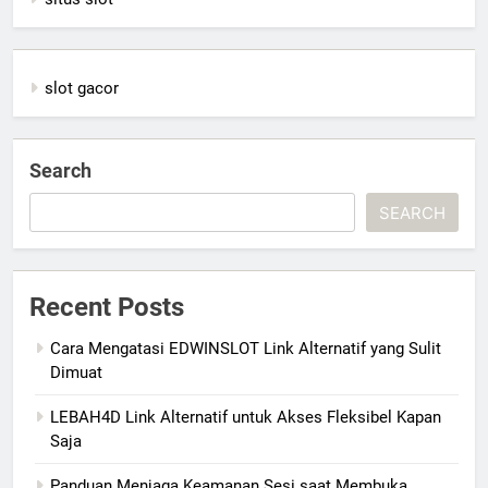
slot gacor
Search
SEARCH
Recent Posts
Cara Mengatasi EDWINSLOT Link Alternatif yang Sulit
Dimuat
LEBAH4D Link Alternatif untuk Akses Fleksibel Kapan
Saja
Panduan Menjaga Keamanan Sesi saat Membuka