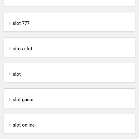
slot 777
situs slot
slot
slot gacor
slot online