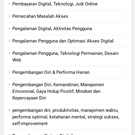
Pembayaran Digital, Teknologi, Judi Online
Pemecahan Masalah Akses
Pengalaman Digital, Aktivitas Pengguna
Pengalaman Pengguna dan Optimasi Akses Digital
Pengalaman Pengguna, Teknologi Permainan, Desain
Web
Pengembangan Diri & Performa Harian
Pengembangan Diri, Kemandirian, Manajemen
Emosional, Gaya Hidup Positif, Mindset dan
Kepercayaan Diri
pengembangan diri, produktivitas, manajemen waktu,
performa optimal, ketahanan mental, strategi sukses,
self-improvement