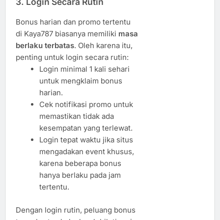
3. Login Secara Rutin
Bonus harian dan promo tertentu
di Kaya787 biasanya memiliki
masa
berlaku terbatas
. Oleh karena itu,
penting untuk login secara rutin:
Login minimal 1 kali sehari
untuk mengklaim bonus
harian.
Cek notifikasi promo untuk
memastikan tidak ada
kesempatan yang terlewat.
Login tepat waktu jika situs
mengadakan event khusus,
karena beberapa bonus
hanya berlaku pada jam
tertentu.
Dengan login rutin, peluang bonus