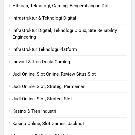
Hiburan, Teknologi, Gaming, Pengembangan Diri
Infrastruktur & Teknologi Digital
Infrastruktur Digital, Teknologi Cloud, Site Reliability
Engineering
Infrastruktur Teknologi Platform
Inovasi & Tren Dunia Gaming
Judi Online, Slot Online, Review Situs Slot
Judi Online, Slot, Strategi Permainan
Judi Online, Slot, Strategi Slot
Kasino & Tren Industri
Kasino Online, Slot Games, Jackpot