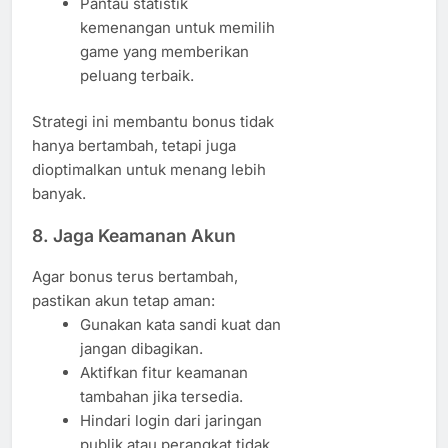
Pantau statistik
kemenangan untuk memilih
game yang memberikan
peluang terbaik.
Strategi ini membantu bonus tidak
hanya bertambah, tetapi juga
dioptimalkan untuk menang lebih
banyak.
8. Jaga Keamanan Akun
Agar bonus terus bertambah,
pastikan akun tetap aman:
Gunakan kata sandi kuat dan
jangan dibagikan.
Aktifkan fitur keamanan
tambahan jika tersedia.
Hindari login dari jaringan
publik atau perangkat tidak