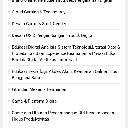
Brand Online, Kemudahan Akses, Pengalaman Digital
Cloud Gaming & Technology
Desain Game & Studi Gender
Desain UX & Pengembangan Produk Digital
Edukasi Digital,Analisis Sistem Teknologi,Literasi Data &
Probabilitas,User Experience,Keamanan & Privasi,Etika
Produk Digital,Verifikasi Informasi
Edukasi Teknologi, Akses Akun, Keamanan Online, Tips
Pengguna Baru
Fitur dan Mekanik Permainan
Game & Platform Digital
Game dan Hiburan Pengembangan Diri Keseimbangan
Hidup Produktivitas