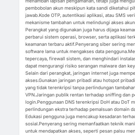
menambah lapisan pengamanan, tetapi juga mengur
pembobolan akun meskipun kata sandi diketahui pi
jawab.Kode OTP, autentikasi aplikasi, atau SMS veri
mekanisme tambahan untuk melindungi akses akun
Perangkat yang digunakan juga harus dijaga keama
perbarui sistem operasi, browser, serta aplikasi ter
keamanan terbaru aktif.Penyerang siber sering me
software lama untuk mengakses data pengguna.Me
tepercaya, firewall sistem, dan menghindari instalas
dapat mengurangi risiko serangan malware dan key
Selain dari perangkat, jaringan internet juga mem
akses.Gunakan jaringan pribadi atau hotspot pribadi
yang tidak terenkripsi tanpa perlindungan tambahan
VPN.Jaringan publik rentan terhadap sniffing dan p
login.Penggunaan DNS terenkripsi DoH atau DoT m
perlindungan ekstra terhadap pemalsuan domain da
Edukasi pengguna juga mencakup kesadaran terha
sosial.Penyerang sering memanfaatkan teknik manip
untuk mendapatkan akses, seperti pesan palsu m