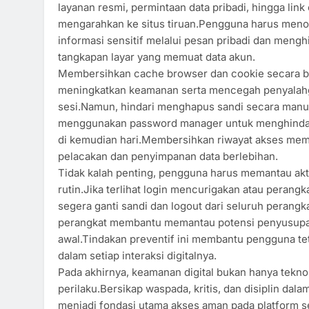
layanan resmi, permintaan data pribadi, hingga link
mengarahkan ke situs tiruan.Pengguna harus men
informasi sensitif melalui pesan pribadi dan meng
tangkapan layar yang memuat data akun.
Membersihkan cache browser dan cookie secara b
meningkatkan keamanan serta mencegah penyalah
sesi.Namun, hindari menghapus sandi secara manual
menggunakan password manager untuk menghindar
di kemudian hari.Membersihkan riwayat akses m
pelacakan dan penyimpanan data berlebihan.
Tidak kalah penting, pengguna harus memantau akt
rutin.Jika terlihat login mencurigakan atau perangka
segera ganti sandi dan logout dari seluruh perangka
perangkat membantu memantau potensi penyusupa
awal.Tindakan preventif ini membantu pengguna t
dalam setiap interaksi digitalnya.
Pada akhirnya, keamanan digital bukan hanya teknol
perilaku.Bersikap waspada, kritis, dan disiplin dal
menjadi fondasi utama akses aman pada platform s