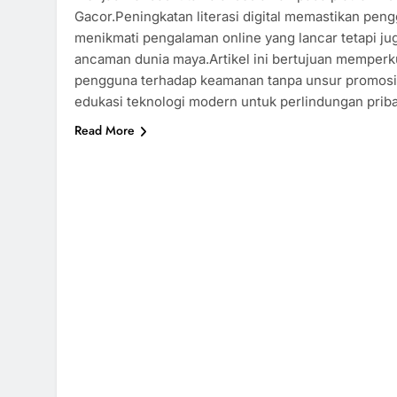
Gacor.Peningkatan literasi digital memastikan pen
menikmati pengalaman online yang lancar tetapi jug
ancaman dunia maya.Artikel ini bertujuan memperk
pengguna terhadap keamanan tanpa unsur promosi,
edukasi teknologi modern untuk perlindungan pribadi
Read More