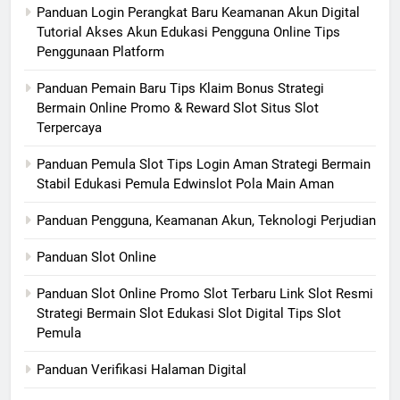
Panduan Login Perangkat Baru Keamanan Akun Digital
Tutorial Akses Akun Edukasi Pengguna Online Tips
Penggunaan Platform
Panduan Pemain Baru Tips Klaim Bonus Strategi
Bermain Online Promo & Reward Slot Situs Slot
Terpercaya
Panduan Pemula Slot Tips Login Aman Strategi Bermain
Stabil Edukasi Pemula Edwinslot Pola Main Aman
Panduan Pengguna, Keamanan Akun, Teknologi Perjudian
Panduan Slot Online
Panduan Slot Online Promo Slot Terbaru Link Slot Resmi
Strategi Bermain Slot Edukasi Slot Digital Tips Slot
Pemula
Panduan Verifikasi Halaman Digital