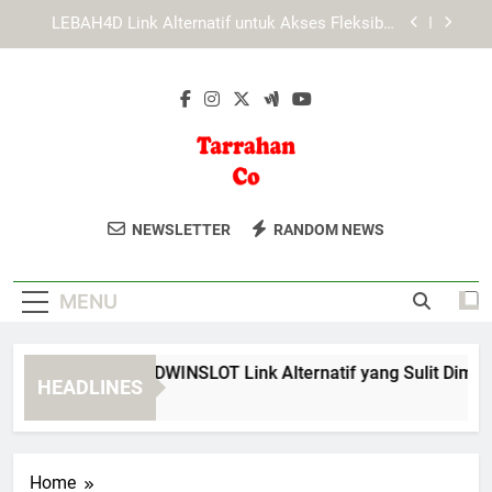
Skip
Panduan Menjaga Keamanan Sesi saat Membuka
to
KAYA787 Alternatif
content
KAYA787 Alternatif dengan Antarmuka Ringkas
dan Mudah Dipahami
Cara Mengatasi EDWINSLOT Link Alternatif yang
Sulit Dimuat
LEBAH4D Link Alternatif untuk Akses Fleksibel
Kapan Saja
Tarrahan Co
Layanan Kontraktor Dan Desain
Panduan Menjaga Keamanan Sesi saat Membuka
NEWSLETTER
RANDOM NEWS
KAYA787 Alternatif
Bangunan Berkualitas Dari Tarrahan Co.
KAYA787 Alternatif dengan Antarmuka Ringkas
Solusi Konstruksi Untuk Proyek Anda.
dan Mudah Dipahami
MENU
ra Mengatasi EDWINSLOT Link Alternatif yang Sulit Dimuat
HEADLINES
eeks Ago
Home