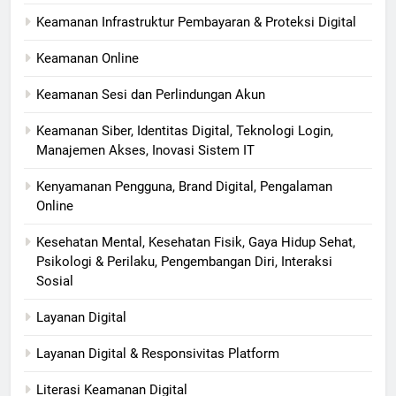
Keamanan Infrastruktur Pembayaran & Proteksi Digital
Keamanan Online
Keamanan Sesi dan Perlindungan Akun
Keamanan Siber, Identitas Digital, Teknologi Login,
Manajemen Akses, Inovasi Sistem IT
Kenyamanan Pengguna, Brand Digital, Pengalaman
Online
Kesehatan Mental, Kesehatan Fisik, Gaya Hidup Sehat,
Psikologi & Perilaku, Pengembangan Diri, Interaksi
Sosial
Layanan Digital
Layanan Digital & Responsivitas Platform
Literasi Keamanan Digital