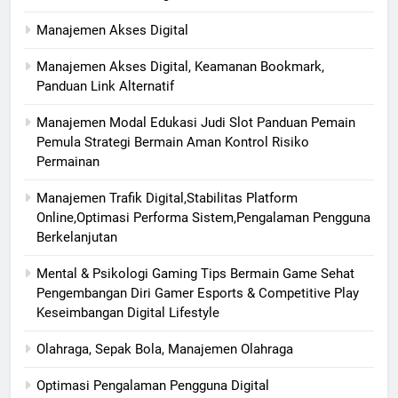
Manajemen Akses Digital
Manajemen Akses Digital, Keamanan Bookmark,
Panduan Link Alternatif
Manajemen Modal Edukasi Judi Slot Panduan Pemain
Pemula Strategi Bermain Aman Kontrol Risiko
Permainan
Manajemen Trafik Digital,Stabilitas Platform
Online,Optimasi Performa Sistem,Pengalaman Pengguna
Berkelanjutan
Mental & Psikologi Gaming Tips Bermain Game Sehat
Pengembangan Diri Gamer Esports & Competitive Play
Keseimbangan Digital Lifestyle
Olahraga, Sepak Bola, Manajemen Olahraga
Optimasi Pengalaman Pengguna Digital