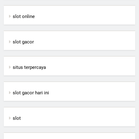
slot online
slot gacor
situs terpercaya
slot gacor hari ini
slot