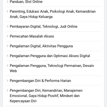
Panduan, Slot Online
Parenting, Edukasi Anak, Psikologi Anak, Kemandirian
Anak, Gaya Hidup Keluarga
Pembayaran Digital, Teknologi, Judi Online
Pemecahan Masalah Akses
Pengalaman Digital, Aktivitas Pengguna
Pengalaman Pengguna dan Optimasi Akses Digital
Pengalaman Pengguna, Teknologi Permainan, Desain
Web
Pengembangan Diri & Performa Harian
Pengembangan Diri, Kemandirian, Manajemen
Emosional, Gaya Hidup Positif, Mindset dan
Kepercayaan Diri