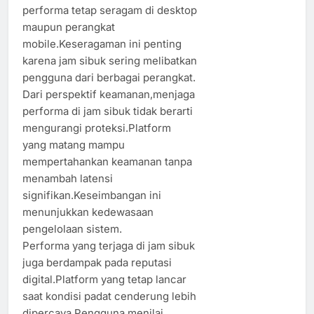
performa tetap seragam di desktop
maupun perangkat
mobile.Keseragaman ini penting
karena jam sibuk sering melibatkan
pengguna dari berbagai perangkat.
Dari perspektif keamanan,menjaga
performa di jam sibuk tidak berarti
mengurangi proteksi.Platform
yang matang mampu
mempertahankan keamanan tanpa
menambah latensi
signifikan.Keseimbangan ini
menunjukkan kedewasaan
pengelolaan sistem.
Performa yang terjaga di jam sibuk
juga berdampak pada reputasi
digital.Platform yang tetap lancar
saat kondisi padat cenderung lebih
dipercaya.Pengguna menilai