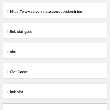
https://www.seiyo-estate.com/condominium
link slot gacor
slot
Slot Gacor
link slot