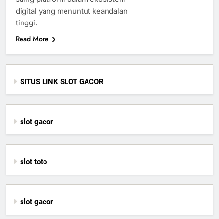
digital yang menuntut keandalan
tinggi.
Read More
SITUS LINK SLOT GACOR
slot gacor
slot toto
slot gacor