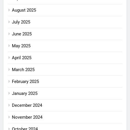
August 2025
July 2025
June 2025
May 2025
April 2025
March 2025
February 2025
January 2025
December 2024
November 2024
October 2024