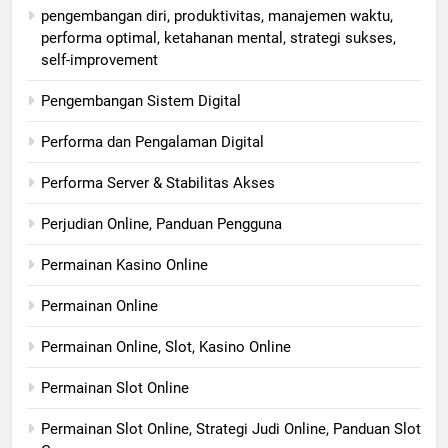
pengembangan diri, produktivitas, manajemen waktu,
performa optimal, ketahanan mental, strategi sukses,
self-improvement
Pengembangan Sistem Digital
Performa dan Pengalaman Digital
Performa Server & Stabilitas Akses
Perjudian Online, Panduan Pengguna
Permainan Kasino Online
Permainan Online
Permainan Online, Slot, Kasino Online
Permainan Slot Online
Permainan Slot Online, Strategi Judi Online, Panduan Slot