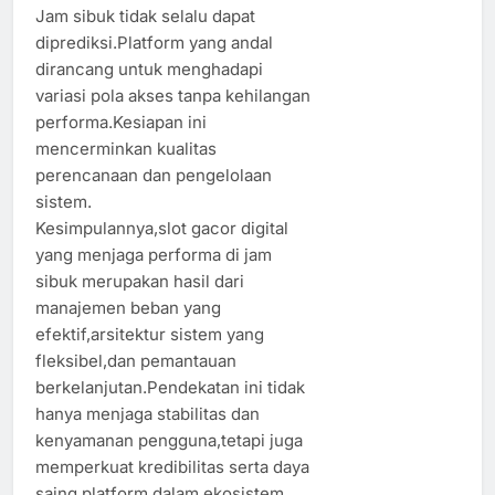
Jam sibuk tidak selalu dapat
diprediksi.Platform yang andal
dirancang untuk menghadapi
variasi pola akses tanpa kehilangan
performa.Kesiapan ini
mencerminkan kualitas
perencanaan dan pengelolaan
sistem.
Kesimpulannya,slot gacor digital
yang menjaga performa di jam
sibuk merupakan hasil dari
manajemen beban yang
efektif,arsitektur sistem yang
fleksibel,dan pemantauan
berkelanjutan.Pendekatan ini tidak
hanya menjaga stabilitas dan
kenyamanan pengguna,tetapi juga
memperkuat kredibilitas serta daya
saing platform dalam ekosistem