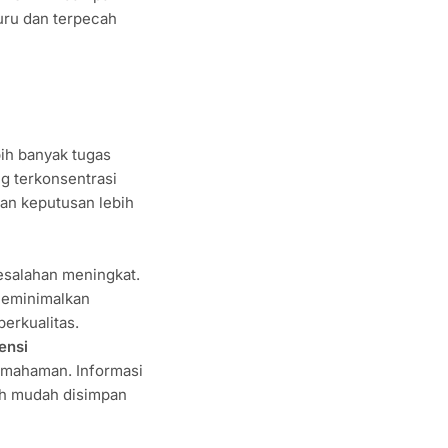
uru dan terpecah
ih banyak tugas
ng terkonsentrasi
an keputusan lebih
esalahan meningkat.
meminimalkan
berkualitas.
ensi
emahaman. Informasi
bih mudah disimpan