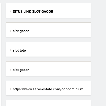
SITUS LINK SLOT GACOR
slot gacor
slot toto
slot gacor
https://www.seiyo-estate.com/condominium