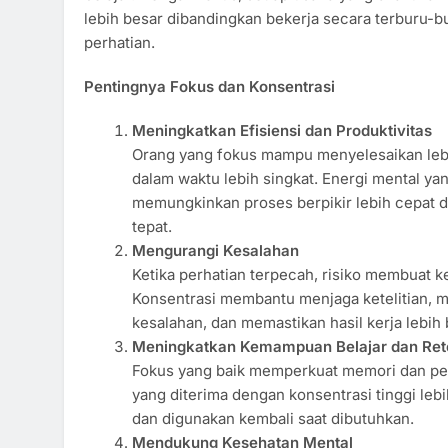
lebih besar dibandingkan bekerja secara terburu-b
perhatian.
Pentingnya Fokus dan Konsentrasi
Meningkatkan Efisiensi dan Produktivitas
Orang yang fokus mampu menyelesaikan leb
dalam waktu lebih singkat. Energi mental ya
memungkinkan proses berpikir lebih cepat d
tepat.
Mengurangi Kesalahan
Ketika perhatian terpecah, risiko membuat k
Konsentrasi membantu menjaga ketelitian, 
kesalahan, dan memastikan hasil kerja lebih 
Meningkatkan Kemampuan Belajar dan Ret
Fokus yang baik memperkuat memori dan p
yang diterima dengan konsentrasi tinggi le
dan digunakan kembali saat dibutuhkan.
Mendukung Kesehatan Mental