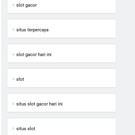
slot gacor
situs terpercaya
slot gacor hari ini
slot
situs slot gacor hari ini
situs slot