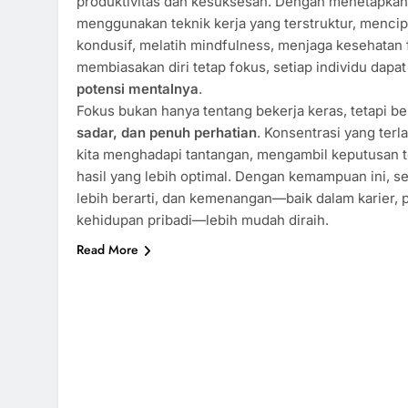
produktivitas dan kesuksesan. Dengan menetapkan 
menggunakan teknik kerja yang terstruktur, menci
kondusif, melatih mindfulness, menjaga kesehatan f
membiasakan diri tetap fokus, setiap individu dapa
potensi mentalnya
.
Fokus bukan hanya tentang bekerja keras, tetapi b
sadar, dan penuh perhatian
. Konsentrasi yang ter
kita menghadapi tantangan, mengambil keputusan 
hasil yang lebih optimal. Dengan kemampuan ini, s
lebih berarti, dan kemenangan—baik dalam karier,
kehidupan pribadi—lebih mudah diraih.
Read More