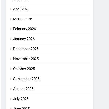
April 2026
March 2026
February 2026
January 2026
December 2025
November 2025
October 2025
September 2025
August 2025
July 2025
June 2025