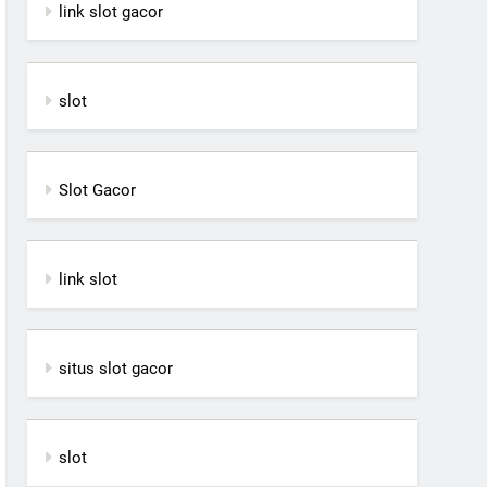
link slot gacor
slot
Slot Gacor
link slot
situs slot gacor
slot