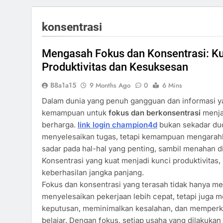
konsentrasi
Mengasah Fokus dan Konsentrasi: K
Produktivitas dan Kesuksesan
B8a1a15
9 Months Ago
0
6 Mins
Dalam dunia yang penuh gangguan dan informasi ya
kemampuan untuk
fokus dan berkonsentrasi
menja
berharga.
link login champion4d
bukan sekadar du
menyelesaikan tugas, tetapi kemampuan mengarahk
sadar pada hal-hal yang penting, sambil menahan diri
Konsentrasi yang kuat menjadi kunci produktivitas, 
keberhasilan jangka panjang.
Fokus dan konsentrasi yang terasah tidak hanya m
menyelesaikan pekerjaan lebih cepat, tetapi juga m
keputusan, meminimalkan kesalahan, dan memper
belajar. Dengan fokus, setiap usaha yang dilakuka