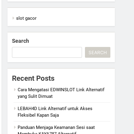
slot gacor
Search
SEARCH
Recent Posts
Cara Mengatasi EDWINSLOT Link Alternatif
yang Sulit Dimuat
LEBAH4D Link Alternatif untuk Akses
Fleksibel Kapan Saja
Panduan Menjaga Keamanan Sesi saat