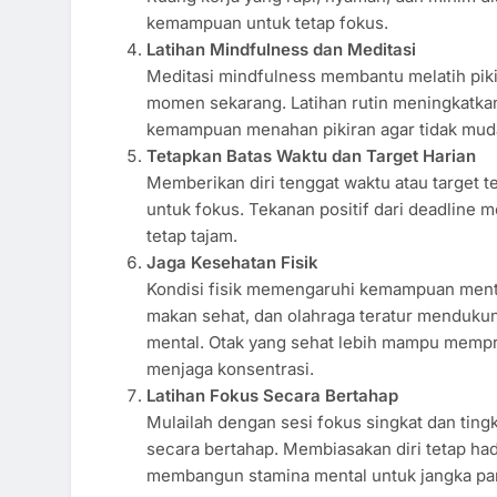
kemampuan untuk tetap fokus.
Latihan Mindfulness dan Meditasi
Meditasi mindfulness membantu melatih piki
momen sekarang. Latihan rutin meningkatkan
kemampuan menahan pikiran agar tidak muda
Tetapkan Batas Waktu dan Target Harian
Memberikan diri tenggat waktu atau target t
untuk fokus. Tekanan positif dari deadline 
tetap tajam.
Jaga Kesehatan Fisik
Kondisi fisik memengaruhi kemampuan menta
makan sehat, dan olahraga teratur mendukun
mental. Otak yang sehat lebih mampu mempr
menjaga konsentrasi.
Latihan Fokus Secara Bertahap
Mulailah dengan sesi fokus singkat dan ting
secara bertahap. Membiasakan diri tetap had
membangun stamina mental untuk jangka pa