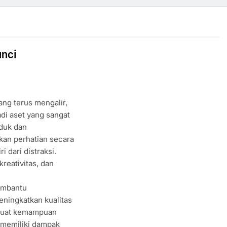
unci
ng terus mengalir,
di aset yang sangat
duk dan
an perhatian secara
 dari distraksi.
kreativitas, dan
embantu
eningkatkan kualitas
kuat kemampuan
n memiliki dampak