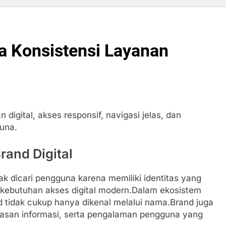
a Konsistensi Layanan
digital, akses responsif, navigasi jelas, dan
una.
and Digital
 dicari pengguna karena memiliki identitas yang
n kebutuhan akses digital modern.Dalam ekosistem
d tidak cukup hanya dikenal melalui nama.Brand juga
elasan informasi, serta pengalaman pengguna yang