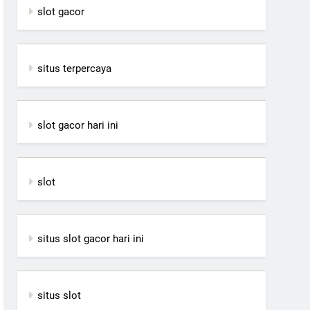
slot gacor
situs terpercaya
slot gacor hari ini
slot
situs slot gacor hari ini
situs slot