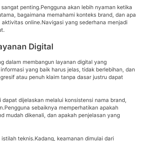
an sangat penting.Pengguna akan lebih nyaman ketika
utama, bagaimana memahami konteks brand, dan apa
 aktivitas online.Navigasi yang sederhana menjadi
t.
yanan Digital
ng dalam membangun layanan digital yang
ormasi yang baik harus jelas, tidak berlebihan, dan
gresif atau penuh klaim tanpa dasar justru dapat
dapat dijelaskan melalui konsistensi nama brand,
kan.Pengguna sebaiknya memperhatikan apakah
rand mudah dikenali, dan apakah penjelasan yang
istilah teknis.Kadang, keamanan dimulai dari