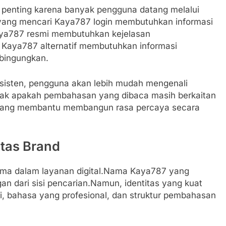
 penting karena banyak pengguna datang melalui
 yang mencari Kaya787 login membutuhkan informasi
aya787 resmi membutuhkan kejelasan
 Kaya787 alternatif membutuhkan informasi
bingungkan.
nsisten, pengguna akan lebih mudah mengenali
bak apakah pembahasan yang dibaca masih berkaitan
h yang membantu membangun rasa percaya secara
itas Brand
utama dalam layanan digital.Nama Kaya787 yang
n dari sisi pencarian.Namun, identitas yang kuat
pi, bahasa yang profesional, dan struktur pembahasan