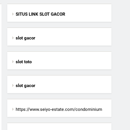
SITUS LINK SLOT GACOR
slot gacor
slot toto
slot gacor
https://www.seiyo-estate.com/condominium