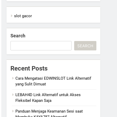
slot gacor
Search
SEARCH
Recent Posts
Cara Mengatasi EDWINSLOT Link Alternatif
yang Sulit Dimuat
LEBAH4D Link Alternatif untuk Akses
Fleksibel Kapan Saja
Panduan Menjaga Keamanan Sesi saat