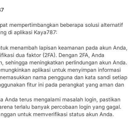
87
apat mempertimbangkan beberapa solusi alternatif
ng di aplikasi Kaya787:
tuk menambah lapisan keamanan pada akun Anda,
fikasi dua faktor (2FA). Dengan 2FA, Anda
n, sehingga meningkatkan perlindungan akun Anda.
memungkinkan aplikasi untuk menyimpan informasi
u memasukkan nama pengguna dan kata sandi setiap
nggunakan fitur ini pada perangkat yang aman dan
a Anda terus mengalami masalah login, pastikan
arena terlalu banyak percobaan login yang gagal.
nggan untuk memverifikasi status akun Anda.