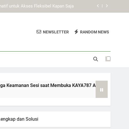
atif untuk Akses Fleksibel Kapan Saja
esi saat Membuka KAYA787 Alternatif
ntarmuka Ringkas dan Mudah Dipahami
NEWSLETTER
RANDOM NEWS
LOT Link Alternatif yang Sulit Dimuat
olusi Konstruksi Untuk Proyek Anda.
atif untuk Akses Fleksibel Kapan Saja
esi saat Membuka KAYA787 Alternatif
ntarmuka Ringkas dan Mudah Dipahami
 Sesi saat Membuka KAYA787 Alternatif
KAYA787 Alte
3 Weeks Ago
Lengkap dan Solusi