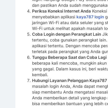
dan pastikan Anda sudah menggunakan 
Periksa Koneksi Internet Anda
Koneksi 
menyebabkan aplikasi
kaya787 login
ga
jaringan Wi-Fi atau data seluler yang s
Wi-Fi untuk melihat apakah masalah logi
Coba Login dengan Perangkat Lain
Jik
tertentu, coba gunakan perangkat lain
aplikasi tertentu. Dengan mencoba pe
terletak pada perangkat yang Anda gu
Tunggu Beberapa Saat dan Coba Lagi
beberapa kali mencoba, mungkin akun 
yang gagal. Dalam kasus ini, beri wak
kembali.
Hubungi Layanan Pelanggan Kaya787
masalah login Anda, Anda dapat meng
siap membantu Anda mengatasi masalah
Anda memberikan detail yang lengkap
bisa memberikan bantuan yang lebih c