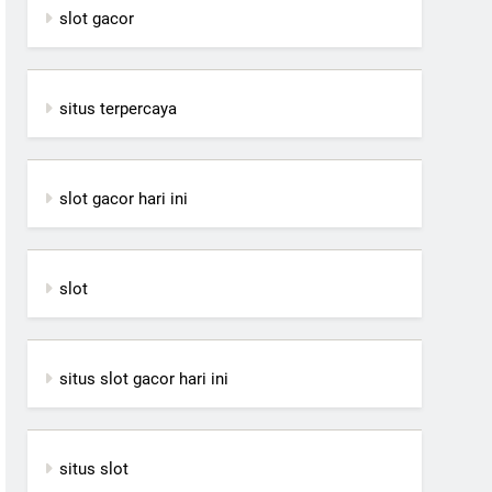
slot gacor
situs terpercaya
slot gacor hari ini
slot
situs slot gacor hari ini
situs slot