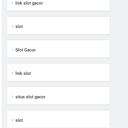
link slot gacor
slot
Slot Gacor
link slot
situs slot gacor
slot