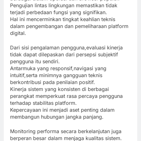
Pengujian lintas lingkungan memastikan tidak
terjadi perbedaan fungsi yang signifikan.
Hal ini mencerminkan tingkat keahlian teknis
dalam pengembangan dan pemeliharaan platform
digital.
Dari sisi pengalaman pengguna,evaluasi kinerja
tidak dapat dilepaskan dari persepsi subjektif
pengguna itu sendiri.
Antarmuka yang responsif,navigasi yang
intuitif,serta minimnya gangguan teknis
berkontribusi pada penilaian positif.
Kinerja sistem yang konsisten di berbagai
perangkat memperkuat rasa percaya pengguna
terhadap stabilitas platform.
Kepercayaan ini menjadi aset penting dalam
membangun hubungan jangka panjang.
Monitoring performa secara berkelanjutan juga
berperan besar dalam menjaga kualitas sistem.