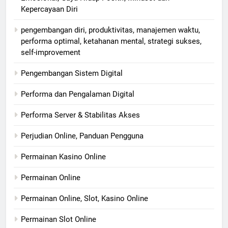
Kepercayaan Diri
pengembangan diri, produktivitas, manajemen waktu,
performa optimal, ketahanan mental, strategi sukses,
self-improvement
Pengembangan Sistem Digital
Performa dan Pengalaman Digital
Performa Server & Stabilitas Akses
Perjudian Online, Panduan Pengguna
Permainan Kasino Online
Permainan Online
Permainan Online, Slot, Kasino Online
Permainan Slot Online