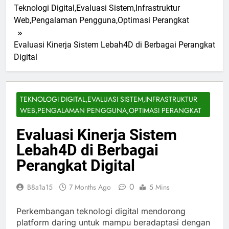
Teknologi Digital,Evaluasi Sistem,Infrastruktur
Web,Pengalaman Pengguna,Optimasi Perangkat
Evaluasi Kinerja Sistem Lebah4D di Berbagai Perangkat
Digital
TEKNOLOGI DIGITAL,EVALUASI SISTEM,INFRASTRUKTUR
WEB,PENGALAMAN PENGGUNA,OPTIMASI PERANGKAT
Evaluasi Kinerja Sistem
Lebah4D di Berbagai
Perangkat Digital
0
B8a1a15
7 Months Ago
5 Mins
Perkembangan teknologi digital mendorong
platform daring untuk mampu beradaptasi dengan