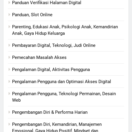
Panduan Verifikasi Halaman Digital
Panduan, Slot Online
Parenting, Edukasi Anak, Psikologi Anak, Kemandirian
Anak, Gaya Hidup Keluarga
Pembayaran Digital, Teknologi, Judi Online
Pemecahan Masalah Akses
Pengalaman Digital, Aktivitas Pengguna
Pengalaman Pengguna dan Optimasi Akses Digital
Pengalaman Pengguna, Teknologi Permainan, Desain
Web
Pengembangan Diri & Performa Harian
Pengembangan Diri, Kemandirian, Manajemen
Emosional, Gaya Hidup Positif, Mindset dan