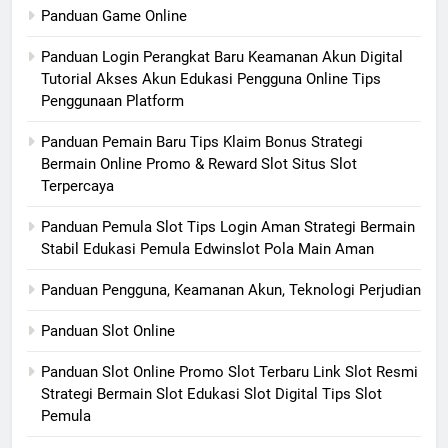
Panduan Game Online
Panduan Login Perangkat Baru Keamanan Akun Digital
Tutorial Akses Akun Edukasi Pengguna Online Tips
Penggunaan Platform
Panduan Pemain Baru Tips Klaim Bonus Strategi
Bermain Online Promo & Reward Slot Situs Slot
Terpercaya
Panduan Pemula Slot Tips Login Aman Strategi Bermain
Stabil Edukasi Pemula Edwinslot Pola Main Aman
Panduan Pengguna, Keamanan Akun, Teknologi Perjudian
Panduan Slot Online
Panduan Slot Online Promo Slot Terbaru Link Slot Resmi
Strategi Bermain Slot Edukasi Slot Digital Tips Slot
Pemula