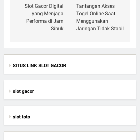
navigation
Slot Gacor Digital
Tantangan Akses
yang Menjaga
Togel Online Saat
Performa di Jam
Menggunakan
Sibuk
Jaringan Tidak Stabil
SITUS LINK SLOT GACOR
slot gacor
slot toto