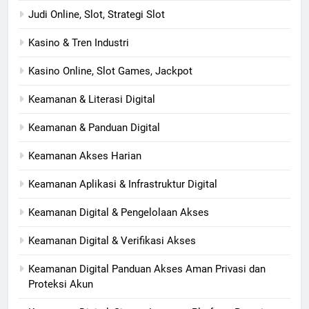
Judi Online, Slot, Strategi Slot
Kasino & Tren Industri
Kasino Online, Slot Games, Jackpot
Keamanan & Literasi Digital
Keamanan & Panduan Digital
Keamanan Akses Harian
Keamanan Aplikasi & Infrastruktur Digital
Keamanan Digital & Pengelolaan Akses
Keamanan Digital & Verifikasi Akses
Keamanan Digital Panduan Akses Aman Privasi dan
Proteksi Akun