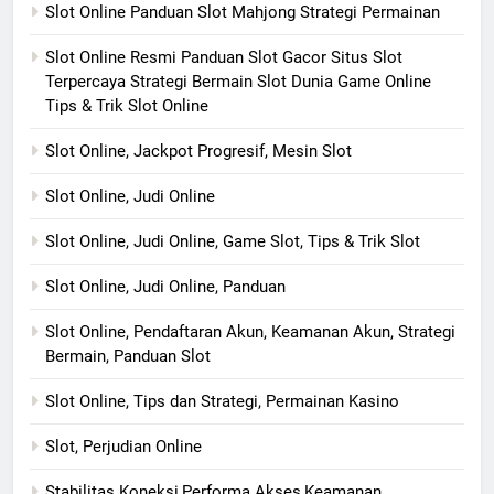
Slot Online Panduan Slot Mahjong Strategi Permainan
Slot Online Resmi Panduan Slot Gacor Situs Slot
Terpercaya Strategi Bermain Slot Dunia Game Online
Tips & Trik Slot Online
Slot Online, Jackpot Progresif, Mesin Slot
Slot Online, Judi Online
Slot Online, Judi Online, Game Slot, Tips & Trik Slot
Slot Online, Judi Online, Panduan
Slot Online, Pendaftaran Akun, Keamanan Akun, Strategi
Bermain, Panduan Slot
Slot Online, Tips dan Strategi, Permainan Kasino
Slot, Perjudian Online
Stabilitas Koneksi,Performa Akses,Keamanan