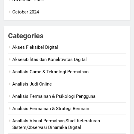
October 2024
Categories
Akses Fleksibel Digital
Aksesibilitas dan Konektivitas Digital
Analisis Game & Teknologi Permainan
Analisis Judi Online
Analisis Permainan & Psikologi Pengguna
Analisis Permainan & Strategi Bermain
Analisis Visual Permainan,Studi Keteraturan
Sistem,Observasi Dinamika Digital