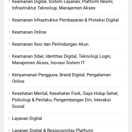
Keamanan Digital, Sistem Layanan, Platform Resmi,
Infrastruktur Teknologi, Manajemen Akses
Keamanan Infrastruktur Pembayaran & Proteksi Digital
Keamanan Online
Keamanan Sesi dan Perlindungan Akun
Keamanan Siber, Identitas Digital, Teknologi Login,
Manajemen Akses, Inovasi Sistem IT
Kenyamanan Pengguna, Brand Digital, Pengalaman
Online
Kesehatan Mental, Kesehatan Fisik, Gaya Hidup Sehat,
Psikologi & Perilaku, Pengembangan Diri, Interaksi
Sosial
Layanan Digital
Layanan Digital & Responsivitas Platform