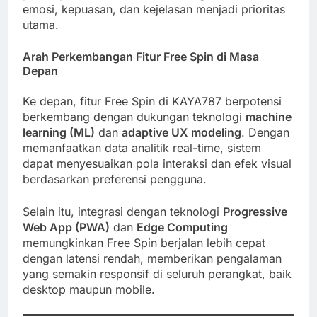
emosi, kepuasan, dan kejelasan menjadi prioritas
utama.
Arah Perkembangan Fitur Free Spin di Masa
Depan
Ke depan, fitur Free Spin di KAYA787 berpotensi
berkembang dengan dukungan teknologi
machine
learning (ML)
dan
adaptive UX modeling
. Dengan
memanfaatkan data analitik real-time, sistem
dapat menyesuaikan pola interaksi dan efek visual
berdasarkan preferensi pengguna.
Selain itu, integrasi dengan teknologi
Progressive
Web App (PWA)
dan
Edge Computing
memungkinkan Free Spin berjalan lebih cepat
dengan latensi rendah, memberikan pengalaman
yang semakin responsif di seluruh perangkat, baik
desktop maupun mobile.