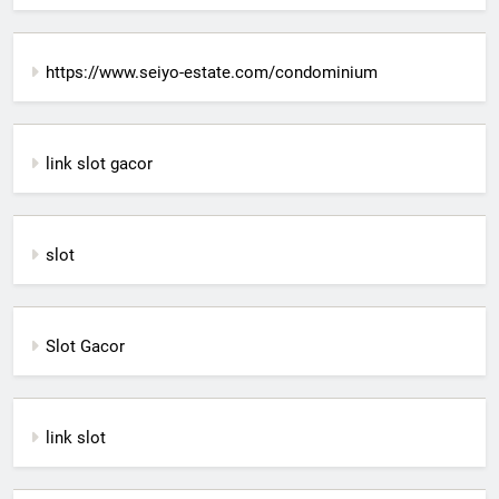
https://www.seiyo-estate.com/condominium
link slot gacor
slot
Slot Gacor
link slot