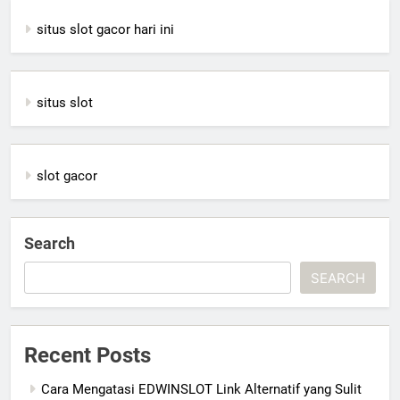
situs slot gacor hari ini
situs slot
slot gacor
Search
SEARCH
Recent Posts
Cara Mengatasi EDWINSLOT Link Alternatif yang Sulit