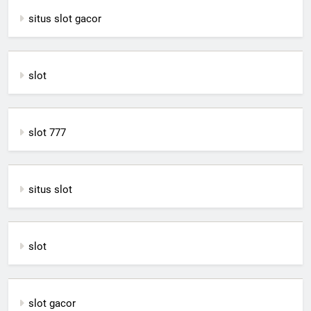
situs slot gacor
slot
slot 777
situs slot
slot
slot gacor