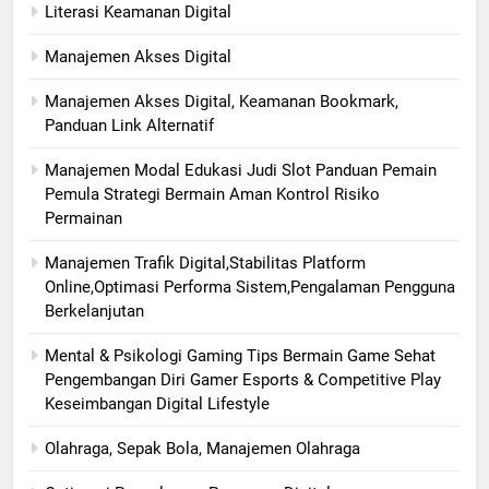
Literasi Keamanan Digital
Manajemen Akses Digital
Manajemen Akses Digital, Keamanan Bookmark,
Panduan Link Alternatif
Manajemen Modal Edukasi Judi Slot Panduan Pemain
Pemula Strategi Bermain Aman Kontrol Risiko
Permainan
Manajemen Trafik Digital,Stabilitas Platform
Online,Optimasi Performa Sistem,Pengalaman Pengguna
Berkelanjutan
Mental & Psikologi Gaming Tips Bermain Game Sehat
Pengembangan Diri Gamer Esports & Competitive Play
Keseimbangan Digital Lifestyle
Olahraga, Sepak Bola, Manajemen Olahraga