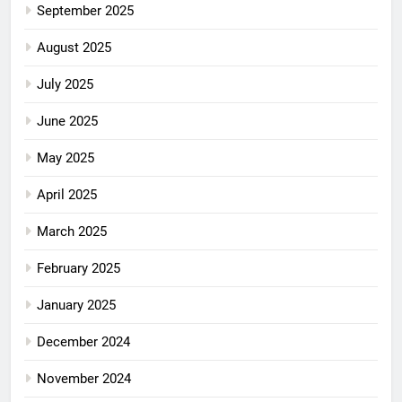
September 2025
August 2025
July 2025
June 2025
May 2025
April 2025
March 2025
February 2025
January 2025
December 2024
November 2024