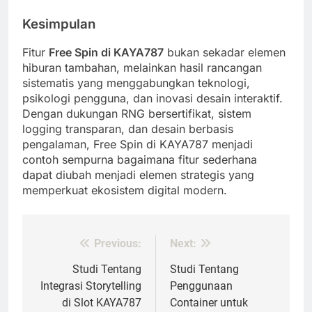
Kesimpulan
Fitur
Free Spin di KAYA787
bukan sekadar elemen
hiburan tambahan, melainkan hasil rancangan
sistematis yang menggabungkan teknologi,
psikologi pengguna, dan inovasi desain interaktif.
Dengan dukungan RNG bersertifikat, sistem
logging transparan, dan desain berbasis
pengalaman, Free Spin di KAYA787 menjadi
contoh sempurna bagaimana fitur sederhana
dapat diubah menjadi elemen strategis yang
memperkuat ekosistem digital modern.
Previous:
Next:
Post
navigation
Studi Tentang
Studi Tentang
Integrasi Storytelling
Penggunaan
di Slot KAYA787
Container untuk