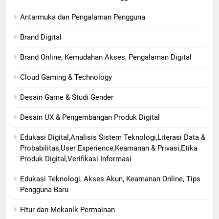
Antarmuka dan Pengalaman Pengguna
Brand Digital
Brand Online, Kemudahan Akses, Pengalaman Digital
Cloud Gaming & Technology
Desain Game & Studi Gender
Desain UX & Pengembangan Produk Digital
Edukasi Digital,Analisis Sistem Teknologi,Literasi Data &
Probabilitas,User Experience,Keamanan & Privasi,Etika
Produk Digital,Verifikasi Informasi
Edukasi Teknologi, Akses Akun, Keamanan Online, Tips
Pengguna Baru
Fitur dan Mekanik Permainan