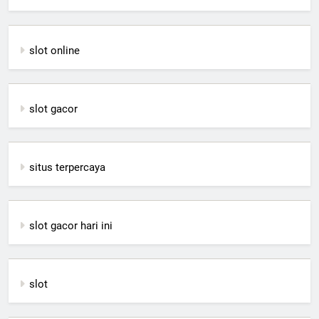
slot online
slot gacor
situs terpercaya
slot gacor hari ini
slot