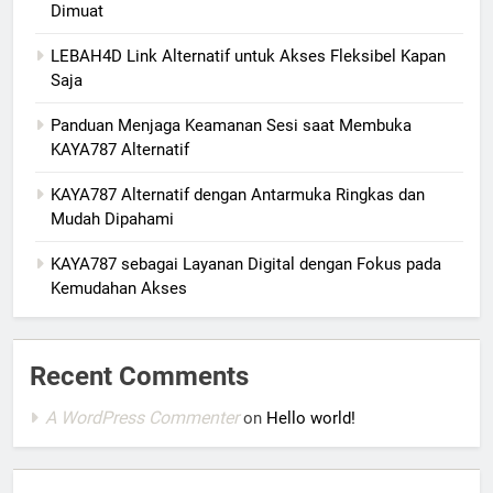
Dimuat
LEBAH4D Link Alternatif untuk Akses Fleksibel Kapan
Saja
Panduan Menjaga Keamanan Sesi saat Membuka
KAYA787 Alternatif
KAYA787 Alternatif dengan Antarmuka Ringkas dan
Mudah Dipahami
KAYA787 sebagai Layanan Digital dengan Fokus pada
Kemudahan Akses
Recent Comments
A WordPress Commenter
on
Hello world!