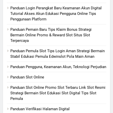
Panduan Login Perangkat Baru Keamanan Akun Digital
Tutorial Akses Akun Edukasi Pengguna Online Tips
Penggunaan Platform
Panduan Pemain Baru Tips Klaim Bonus Strategi
Bermain Online Promo & Reward Slot Situs Slot
Terpercaya
Panduan Pemula Slot Tips Login Aman Strategi Bermain
Stabil Edukasi Pemula Edwinslot Pola Main Aman
Panduan Pengguna, Keamanan Akun, Teknologi Perjudian
Panduan Slot Online
Panduan Slot Online Promo Slot Terbaru Link Slot Resmi
Strategi Bermain Slot Edukasi Slot Digital Tips Slot
Pemula
Panduan Verifikasi Halaman Digital