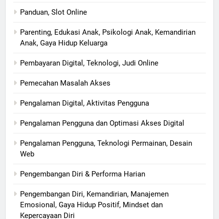
Panduan, Slot Online
Parenting, Edukasi Anak, Psikologi Anak, Kemandirian
Anak, Gaya Hidup Keluarga
Pembayaran Digital, Teknologi, Judi Online
Pemecahan Masalah Akses
Pengalaman Digital, Aktivitas Pengguna
Pengalaman Pengguna dan Optimasi Akses Digital
Pengalaman Pengguna, Teknologi Permainan, Desain
Web
Pengembangan Diri & Performa Harian
Pengembangan Diri, Kemandirian, Manajemen
Emosional, Gaya Hidup Positif, Mindset dan
Kepercayaan Diri