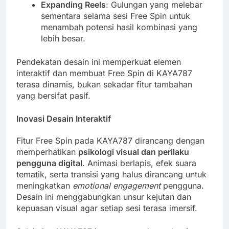
Expanding Reels
: Gulungan yang melebar
sementara selama sesi Free Spin untuk
menambah potensi hasil kombinasi yang
lebih besar.
Pendekatan desain ini memperkuat elemen
interaktif dan membuat Free Spin di KAYA787
terasa dinamis, bukan sekadar fitur tambahan
yang bersifat pasif.
Inovasi Desain Interaktif
Fitur Free Spin pada KAYA787 dirancang dengan
memperhatikan
psikologi visual dan perilaku
pengguna digital
. Animasi berlapis, efek suara
tematik, serta transisi yang halus dirancang untuk
meningkatkan
emotional engagement
pengguna.
Desain ini menggabungkan unsur kejutan dan
kepuasan visual agar setiap sesi terasa imersif.