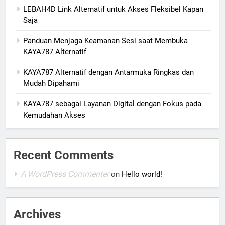
LEBAH4D Link Alternatif untuk Akses Fleksibel Kapan
Saja
Panduan Menjaga Keamanan Sesi saat Membuka
KAYA787 Alternatif
KAYA787 Alternatif dengan Antarmuka Ringkas dan
Mudah Dipahami
KAYA787 sebagai Layanan Digital dengan Fokus pada
Kemudahan Akses
Recent Comments
A WordPress Commenter
on
Hello world!
Archives