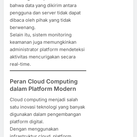
bahwa data yang dikirim antara
pengguna dan server tidak dapat
dibaca oleh pihak yang tidak
berwenang.
Selain itu, sistem monitoring
keamanan juga memungkinkan
administrator platform mendeteksi
aktivitas mencurigakan secara
real-time.
Peran Cloud Computing
dalam Platform Modern
Cloud computing menjadi salah
satu inovasi teknologi yang banyak
digunakan dalam pengembangan
platform digital.
Dengan menggunakan
infrastruktur cloud, platform