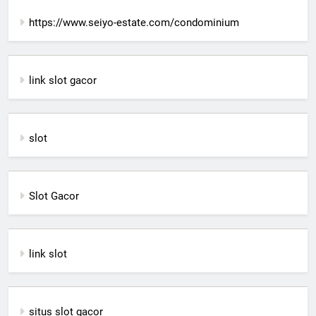
https://www.seiyo-estate.com/condominium
link slot gacor
slot
Slot Gacor
link slot
situs slot gacor