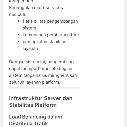
independen.
Keunggulan microservices
meliputi:
fleksibilitas pengembangan
sistem
kemudahan pembaruan fitur
peningkatan stabilitas
layanan
Dengan sistem ini, pengembang
dapat memperbarui satu bagian
sistem tanpa harus menghentikan
seluruh layanan platform.
Infrastruktur Server dan
Stabilitas Platform
Load Balancing dalam
Distribusi Trafik