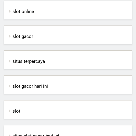
slot online
slot gacor
situs terpercaya
slot gacor hari ini
slot
situs slot gacor hari ini