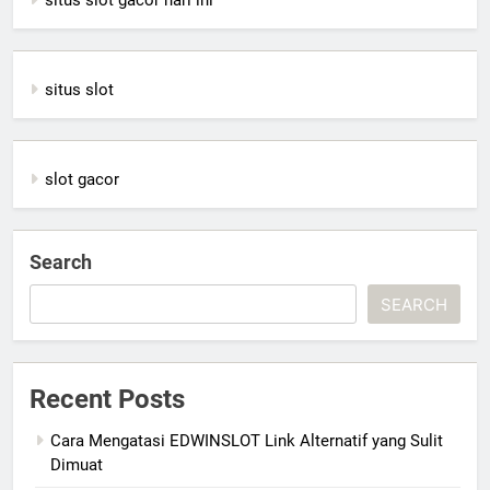
situs slot
slot gacor
Search
SEARCH
Recent Posts
Cara Mengatasi EDWINSLOT Link Alternatif yang Sulit
Dimuat