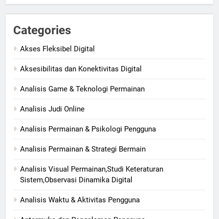
Categories
Akses Fleksibel Digital
Aksesibilitas dan Konektivitas Digital
Analisis Game & Teknologi Permainan
Analisis Judi Online
Analisis Permainan & Psikologi Pengguna
Analisis Permainan & Strategi Bermain
Analisis Visual Permainan,Studi Keteraturan
Sistem,Observasi Dinamika Digital
Analisis Waktu & Aktivitas Pengguna