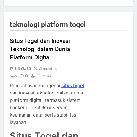
teknologi platform togel
Situs Togel dan Inovasi
Teknologi dalam Dunia
Platform Digital
b8a1a15
5 months
ago
0
11 mins
Pembahasan mengenai
situs togel
dan inovasi teknologi dalam dunia
platform digital, termasuk sistem
backend, arsitektur server,
keamanan data, serta stabilitas
layanan.
Situs Togel dan