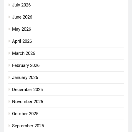
July 2026
June 2026
May 2026
April 2026
March 2026
February 2026
January 2026
December 2025
November 2025
October 2025
September 2025