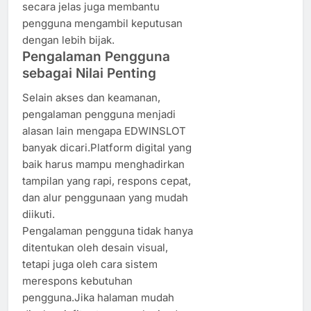
secara jelas juga membantu
pengguna mengambil keputusan
dengan lebih bijak.
Pengalaman Pengguna
sebagai Nilai Penting
Selain akses dan keamanan,
pengalaman pengguna menjadi
alasan lain mengapa EDWINSLOT
banyak dicari.Platform digital yang
baik harus mampu menghadirkan
tampilan yang rapi, respons cepat,
dan alur penggunaan yang mudah
diikuti.
Pengalaman pengguna tidak hanya
ditentukan oleh desain visual,
tetapi juga oleh cara sistem
merespons kebutuhan
pengguna.Jika halaman mudah