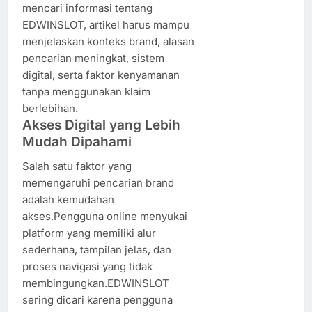
mencari informasi tentang
EDWINSLOT, artikel harus mampu
menjelaskan konteks brand, alasan
pencarian meningkat, sistem
digital, serta faktor kenyamanan
tanpa menggunakan klaim
berlebihan.
Akses Digital yang Lebih
Mudah Dipahami
Salah satu faktor yang
memengaruhi pencarian brand
adalah kemudahan
akses.Pengguna online menyukai
platform yang memiliki alur
sederhana, tampilan jelas, dan
proses navigasi yang tidak
membingungkan.EDWINSLOT
sering dicari karena pengguna