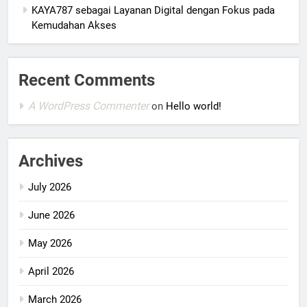
KAYA787 sebagai Layanan Digital dengan Fokus pada
Kemudahan Akses
Recent Comments
A WordPress Commenter
on
Hello world!
Archives
July 2026
June 2026
May 2026
April 2026
March 2026