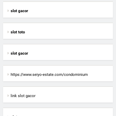
slot gacor
slot toto
slot gacor
https://www.seiyo-estate.com/condominium
link slot gacor