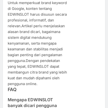
Untuk memperkuat brand keyword
di Google, konten tentang
EDWINSLOT harus disusun secara
profesional, informatif, dan
relevan.Artikel perlu menjelaskan
alasan brand dicari, bagaimana
sistem digital mendukung
kenyamanan, serta mengapa
keamanan dan stabilitas menjadi
bagian penting dari pengalaman
pengguna.Dengan pendekatan
yang tepat, EDWINSLOT dapat
membangun citra brand yang lebih
kuat dan mudah dipahami oleh
pengguna online.
FAQ
Mengapa EDWINSLOT
banyak dicari pengguna