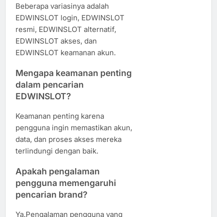
Beberapa variasinya adalah
EDWINSLOT login, EDWINSLOT
resmi, EDWINSLOT alternatif,
EDWINSLOT akses, dan
EDWINSLOT keamanan akun.
Mengapa keamanan penting
dalam pencarian
EDWINSLOT?
Keamanan penting karena
pengguna ingin memastikan akun,
data, dan proses akses mereka
terlindungi dengan baik.
Apakah pengalaman
pengguna memengaruhi
pencarian brand?
Ya.Pengalaman pengguna yang