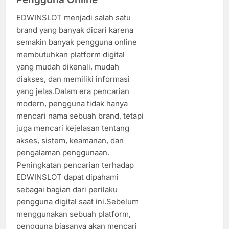
EDWINSLOT menjadi salah satu
brand yang banyak dicari karena
semakin banyak pengguna online
membutuhkan platform digital
yang mudah dikenali, mudah
diakses, dan memiliki informasi
yang jelas.Dalam era pencarian
modern, pengguna tidak hanya
mencari nama sebuah brand, tetapi
juga mencari kejelasan tentang
akses, sistem, keamanan, dan
pengalaman penggunaan.
Peningkatan pencarian terhadap
EDWINSLOT dapat dipahami
sebagai bagian dari perilaku
pengguna digital saat ini.Sebelum
menggunakan sebuah platform,
pengguna biasanya akan mencari