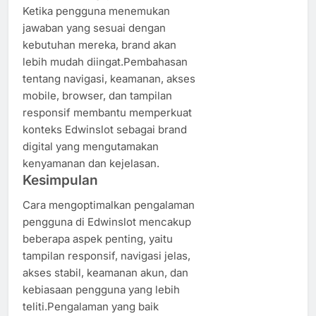
Ketika pengguna menemukan
jawaban yang sesuai dengan
kebutuhan mereka, brand akan
lebih mudah diingat.Pembahasan
tentang navigasi, keamanan, akses
mobile, browser, dan tampilan
responsif membantu memperkuat
konteks Edwinslot sebagai brand
digital yang mengutamakan
kenyamanan dan kejelasan.
Kesimpulan
Cara mengoptimalkan pengalaman
pengguna di Edwinslot mencakup
beberapa aspek penting, yaitu
tampilan responsif, navigasi jelas,
akses stabil, keamanan akun, dan
kebiasaan pengguna yang lebih
teliti.Pengalaman yang baik