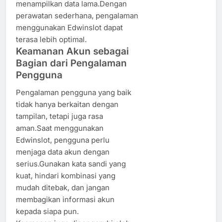
menampilkan data lama.Dengan
perawatan sederhana, pengalaman
menggunakan Edwinslot dapat
terasa lebih optimal.
Keamanan Akun sebagai
Bagian dari Pengalaman
Pengguna
Pengalaman pengguna yang baik
tidak hanya berkaitan dengan
tampilan, tetapi juga rasa
aman.Saat menggunakan
Edwinslot, pengguna perlu
menjaga data akun dengan
serius.Gunakan kata sandi yang
kuat, hindari kombinasi yang
mudah ditebak, dan jangan
membagikan informasi akun
kepada siapa pun.