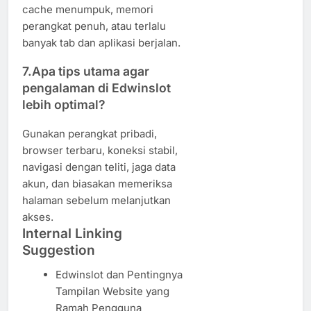
cache menumpuk, memori
perangkat penuh, atau terlalu
banyak tab dan aplikasi berjalan.
7.Apa tips utama agar
pengalaman di Edwinslot
lebih optimal?
Gunakan perangkat pribadi,
browser terbaru, koneksi stabil,
navigasi dengan teliti, jaga data
akun, dan biasakan memeriksa
halaman sebelum melanjutkan
akses.
Internal Linking
Suggestion
Edwinslot dan Pentingnya
Tampilan Website yang
Ramah Pengguna