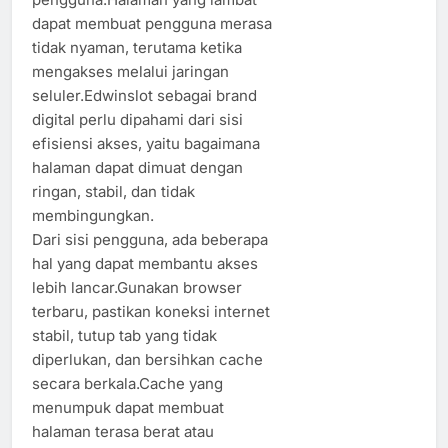
dapat membuat pengguna merasa
tidak nyaman, terutama ketika
mengakses melalui jaringan
seluler.Edwinslot sebagai brand
digital perlu dipahami dari sisi
efisiensi akses, yaitu bagaimana
halaman dapat dimuat dengan
ringan, stabil, dan tidak
membingungkan.
Dari sisi pengguna, ada beberapa
hal yang dapat membantu akses
lebih lancar.Gunakan browser
terbaru, pastikan koneksi internet
stabil, tutup tab yang tidak
diperlukan, dan bersihkan cache
secara berkala.Cache yang
menumpuk dapat membuat
halaman terasa berat atau