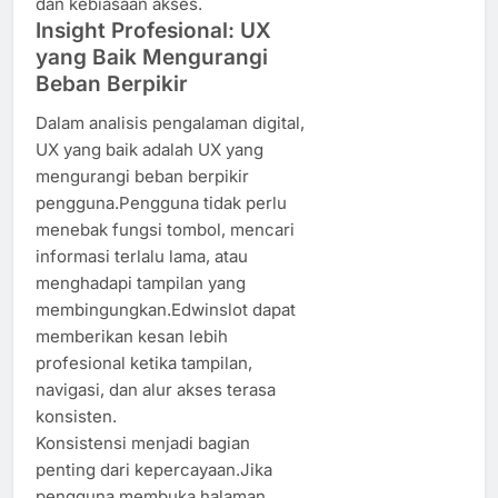
dan kebiasaan akses.
Insight Profesional: UX
yang Baik Mengurangi
Beban Berpikir
Dalam analisis pengalaman digital,
UX yang baik adalah UX yang
mengurangi beban berpikir
pengguna.Pengguna tidak perlu
menebak fungsi tombol, mencari
informasi terlalu lama, atau
menghadapi tampilan yang
membingungkan.Edwinslot dapat
memberikan kesan lebih
profesional ketika tampilan,
navigasi, dan alur akses terasa
konsisten.
Konsistensi menjadi bagian
penting dari kepercayaan.Jika
pengguna membuka halaman