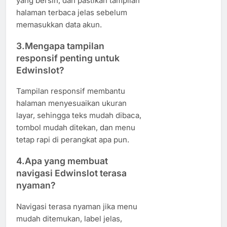
yang bersih, dan pastikan tampilan
halaman terbaca jelas sebelum
memasukkan data akun.
3.Mengapa tampilan
responsif penting untuk
Edwinslot?
Tampilan responsif membantu
halaman menyesuaikan ukuran
layar, sehingga teks mudah dibaca,
tombol mudah ditekan, dan menu
tetap rapi di perangkat apa pun.
4.Apa yang membuat
navigasi Edwinslot terasa
nyaman?
Navigasi terasa nyaman jika menu
mudah ditemukan, label jelas,