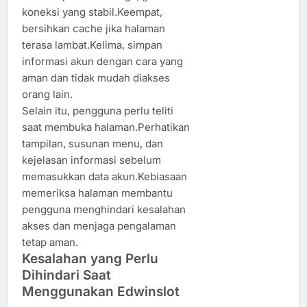
koneksi yang stabil.Keempat,
bersihkan cache jika halaman
terasa lambat.Kelima, simpan
informasi akun dengan cara yang
aman dan tidak mudah diakses
orang lain.
Selain itu, pengguna perlu teliti
saat membuka halaman.Perhatikan
tampilan, susunan menu, dan
kejelasan informasi sebelum
memasukkan data akun.Kebiasaan
memeriksa halaman membantu
pengguna menghindari kesalahan
akses dan menjaga pengalaman
tetap aman.
Kesalahan yang Perlu
Dihindari Saat
Menggunakan Edwinslot