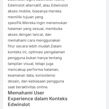
Edwinslot alternatif, atau Edwinslot
akses mobile, biasanya mereka
memiliki tujuan yang
spesifik.Mereka ingin menemukan
halaman yang sesuai, membuka
akses dengan lancar, dan
memahami cara menggunakan
fitur secara lebih mudah.Dalam
konteks ini, optimasi pengalaman
pengguna bukan hanya tentang
tampilan visual, tetapi juga
mencakup performa halaman,
keamanan data, konsistensi
desain, dan kebiasaan pengguna
saat beraktivitas online.
Memahami User
Experience dalam Konteks
Edwinslot