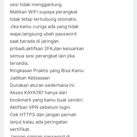
sesi tidak menggantung.
Matikan WiFi supaya perangkat
tidak tetap terhubung otomatis.
Jika kamu curiga ada yang tidak
wajar,langsung ubah password
saat berada di jaringan
pribadi,aktifkan 2FA,dan keluarkan
semua sesi perangkat lain jika
tersedia.
Ringkasan Praktis yang Bisa Kamu
Jadikan Kebiasaan
Gunakan aturan sederhana ini.
Akses KAYA787 hanya dari
bookmark yang kamu buat sendiri.
Aktifkan VPN sebelum login.
Cek HTTPS dan jangan pernah
lanjut kalau ada peringatan
sertifikat.
Jangan simpan password di