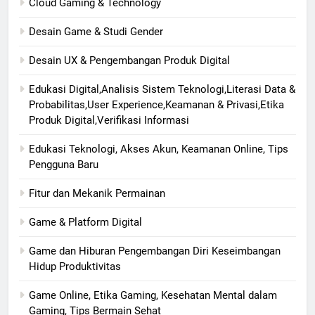
Cloud Gaming & Technology
Desain Game & Studi Gender
Desain UX & Pengembangan Produk Digital
Edukasi Digital,Analisis Sistem Teknologi,Literasi Data &
Probabilitas,User Experience,Keamanan & Privasi,Etika
Produk Digital,Verifikasi Informasi
Edukasi Teknologi, Akses Akun, Keamanan Online, Tips
Pengguna Baru
Fitur dan Mekanik Permainan
Game & Platform Digital
Game dan Hiburan Pengembangan Diri Keseimbangan
Hidup Produktivitas
Game Online, Etika Gaming, Kesehatan Mental dalam
Gaming, Tips Bermain Sehat