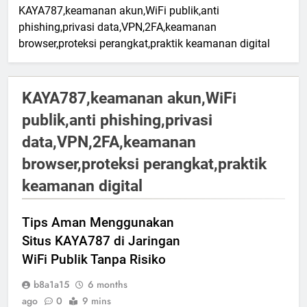
KAYA787,keamanan akun,WiFi publik,anti
phishing,privasi data,VPN,2FA,keamanan
browser,proteksi perangkat,praktik keamanan digital
KAYA787,keamanan akun,WiFi
publik,anti phishing,privasi
data,VPN,2FA,keamanan
browser,proteksi perangkat,praktik
keamanan digital
Tips Aman Menggunakan
Situs KAYA787 di Jaringan
WiFi Publik Tanpa Risiko
b8a1a15
6 months
ago
0
9 mins