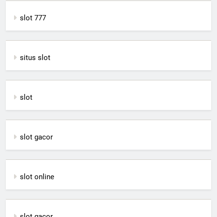
slot 777
situs slot
slot
slot gacor
slot online
slot gacor