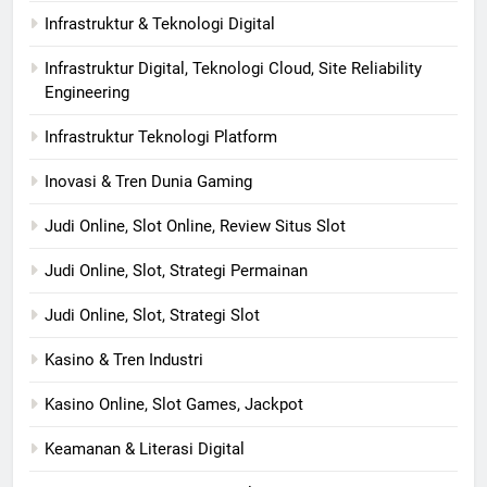
Infrastruktur & Teknologi Digital
Infrastruktur Digital, Teknologi Cloud, Site Reliability
Engineering
Infrastruktur Teknologi Platform
Inovasi & Tren Dunia Gaming
Judi Online, Slot Online, Review Situs Slot
Judi Online, Slot, Strategi Permainan
Judi Online, Slot, Strategi Slot
Kasino & Tren Industri
Kasino Online, Slot Games, Jackpot
Keamanan & Literasi Digital