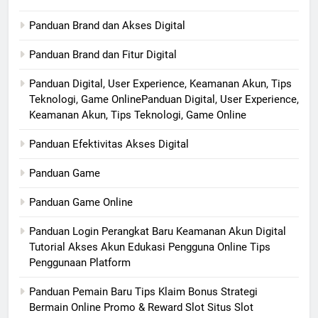
Panduan Brand dan Akses Digital
Panduan Brand dan Fitur Digital
Panduan Digital, User Experience, Keamanan Akun, Tips
Teknologi, Game OnlinePanduan Digital, User Experience,
Keamanan Akun, Tips Teknologi, Game Online
Panduan Efektivitas Akses Digital
Panduan Game
Panduan Game Online
Panduan Login Perangkat Baru Keamanan Akun Digital
Tutorial Akses Akun Edukasi Pengguna Online Tips
Penggunaan Platform
Panduan Pemain Baru Tips Klaim Bonus Strategi
Bermain Online Promo & Reward Slot Situs Slot