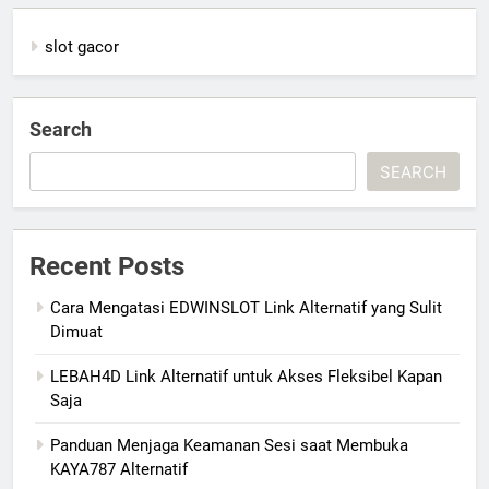
slot gacor
Search
SEARCH
Recent Posts
Cara Mengatasi EDWINSLOT Link Alternatif yang Sulit
Dimuat
LEBAH4D Link Alternatif untuk Akses Fleksibel Kapan
Saja
Panduan Menjaga Keamanan Sesi saat Membuka
KAYA787 Alternatif