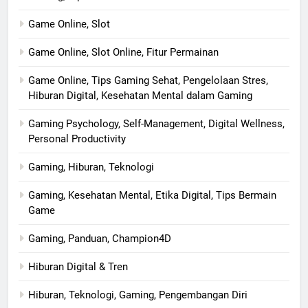
Game Online, Slot
Game Online, Slot Online, Fitur Permainan
Game Online, Tips Gaming Sehat, Pengelolaan Stres,
Hiburan Digital, Kesehatan Mental dalam Gaming
Gaming Psychology, Self-Management, Digital Wellness,
Personal Productivity
Gaming, Hiburan, Teknologi
Gaming, Kesehatan Mental, Etika Digital, Tips Bermain
Game
Gaming, Panduan, Champion4D
Hiburan Digital & Tren
Hiburan, Teknologi, Gaming, Pengembangan Diri