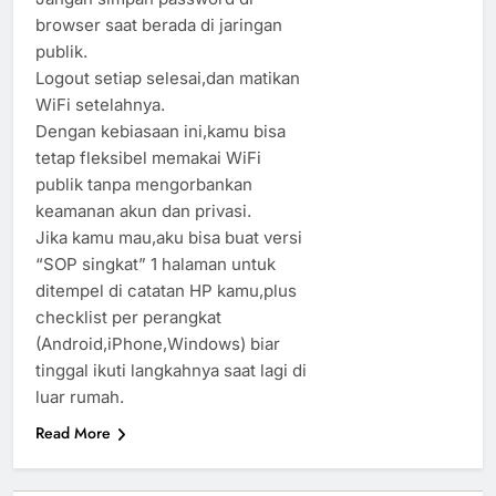
browser saat berada di jaringan
publik.
Logout setiap selesai,dan matikan
WiFi setelahnya.
Dengan kebiasaan ini,kamu bisa
tetap fleksibel memakai WiFi
publik tanpa mengorbankan
keamanan akun dan privasi.
Jika kamu mau,aku bisa buat versi
“SOP singkat” 1 halaman untuk
ditempel di catatan HP kamu,plus
checklist per perangkat
(Android,iPhone,Windows) biar
tinggal ikuti langkahnya saat lagi di
luar rumah.
Read More