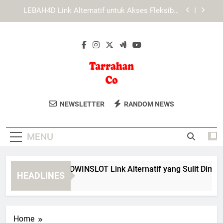
Skip
Panduan Menjaga Keamanan Sesi saat Membuka
to
KAYA787 Alternatif
content
KAYA787 Alternatif dengan Antarmuka Ringkas
dan Mudah Dipahami
Cara Mengatasi EDWINSLOT Link Alternatif yang
Sulit Dimuat
LEBAH4D Link Alternatif untuk Akses Fleksibel
Kapan Saja
Tarrahan Co
Layanan Kontraktor Dan Desain
Panduan Menjaga Keamanan Sesi saat Membuka
NEWSLETTER
RANDOM NEWS
KAYA787 Alternatif
Bangunan Berkualitas Dari Tarrahan Co.
KAYA787 Alternatif dengan Antarmuka Ringkas
Solusi Konstruksi Untuk Proyek Anda.
dan Mudah Dipahami
MENU
ra Mengatasi EDWINSLOT Link Alternatif yang Sulit Dimuat
HEADLINES
Weeks Ago
Home