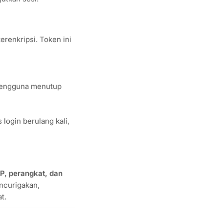
erenkripsi. Token ini
u pengguna menutup
login berulang kali,
IP, perangkat, dan
mencurigakan,
t.