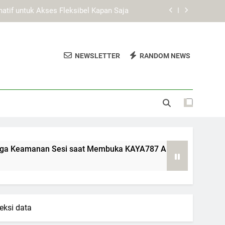
atif untuk Akses Fleksibel Kapan Saja
esi saat Membuka KAYA787 Alternatif
ntarmuka Ringkas dan Mudah Dipahami
NEWSLETTER
RANDOM NEWS
LOT Link Alternatif yang Sulit Dimuat
olusi Konstruksi Untuk Proyek Anda.
atif untuk Akses Fleksibel Kapan Saja
esi saat Membuka KAYA787 Alternatif
ntarmuka Ringkas dan Mudah Dipahami
 Sesi saat Membuka KAYA787 Alternatif
KAYA787 Alte
3 Weeks Ago
eksi data