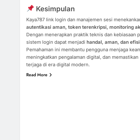
Kesimpulan
Kaya787 link login dan manajemen sesi menekanka
autentikasi aman, token terenkripsi, monitoring a
Dengan menerapkan praktik teknis dan kebiasaan p
sistem login dapat menjadi
handal, aman, dan efis
Pemahaman ini membantu pengguna menjaga keam
meningkatkan pengalaman digital, dan memastikan p
terjaga di era digital modern.
Read More