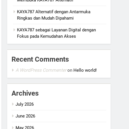
Membuka KAYA787 Alternatif
KAYA787 Alternatif dengan Antarmuka
Ringkas dan Mudah Dipahami
KAYA787 sebagai Layanan Digital dengan
Fokus pada Kemudahan Akses
Recent Comments
A WordPress Commenter
on
Hello world!
Archives
July 2026
June 2026
May 2026