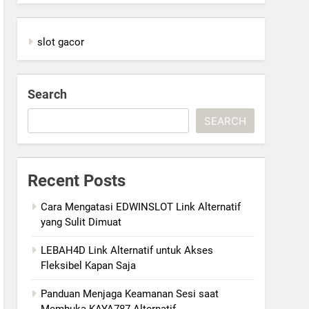
slot gacor
Search
SEARCH
Recent Posts
Cara Mengatasi EDWINSLOT Link Alternatif
yang Sulit Dimuat
LEBAH4D Link Alternatif untuk Akses
Fleksibel Kapan Saja
Panduan Menjaga Keamanan Sesi saat