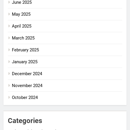
June 2025
May 2025
April 2025
March 2025
February 2025
January 2025
December 2024
November 2024
October 2024
Categories