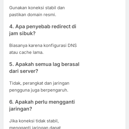
Gunakan koneksi stabil dan
pastikan domain resmi.
4. Apa penyebab redirect di
jam sibuk?
Biasanya karena konfigurasi DNS
atau cache lama.
5. Apakah semua lag berasal
dari server?
Tidak, perangkat dan jaringan
pengguna juga berpengaruh.
6. Apakah perlu mengganti
jaringan?
Jika koneksi tidak stabil,
mengganti jaringan dapat