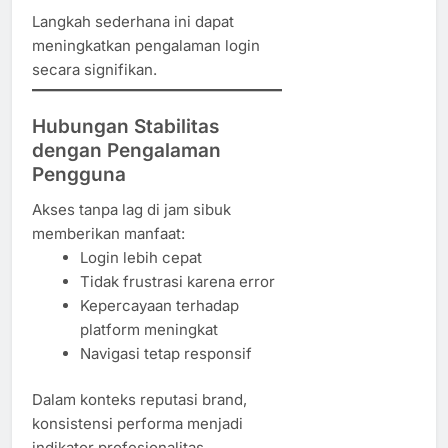
Langkah sederhana ini dapat
meningkatkan pengalaman login
secara signifikan.
Hubungan Stabilitas
dengan Pengalaman
Pengguna
Akses tanpa lag di jam sibuk
memberikan manfaat:
Login lebih cepat
Tidak frustrasi karena error
Kepercayaan terhadap
platform meningkat
Navigasi tetap responsif
Dalam konteks reputasi brand,
konsistensi performa menjadi
indikator profesionalitas.