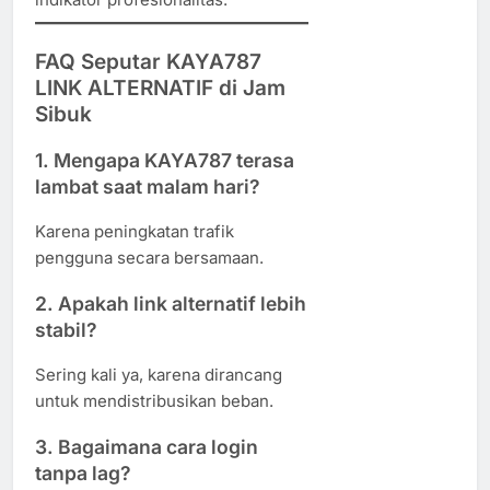
FAQ Seputar KAYA787
LINK ALTERNATIF di Jam
Sibuk
1. Mengapa KAYA787 terasa
lambat saat malam hari?
Karena peningkatan trafik
pengguna secara bersamaan.
2. Apakah link alternatif lebih
stabil?
Sering kali ya, karena dirancang
untuk mendistribusikan beban.
3. Bagaimana cara login
tanpa lag?