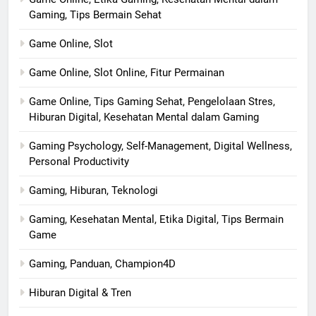
Gaming, Tips Bermain Sehat
Game Online, Slot
Game Online, Slot Online, Fitur Permainan
Game Online, Tips Gaming Sehat, Pengelolaan Stres,
Hiburan Digital, Kesehatan Mental dalam Gaming
Gaming Psychology, Self-Management, Digital Wellness,
Personal Productivity
Gaming, Hiburan, Teknologi
Gaming, Kesehatan Mental, Etika Digital, Tips Bermain
Game
Gaming, Panduan, Champion4D
Hiburan Digital & Tren