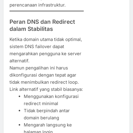
perencanaan infrastruktur.
Peran DNS dan Redirect
dalam Stabilitas
Ketika domain utama tidak optimal,
sistem DNS failover dapat
mengarahkan pengguna ke server
alternatif.
Namun pengalihan ini harus
dikonfigurasi dengan tepat agar
tidak menimbulkan redirect loop.
Link alternatif yang stabil biasanya:
Menggunakan konfigurasi
redirect minimal
Tidak berpindah antar
domain berulang
Mengarah langsung ke
halaman login