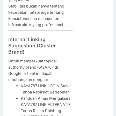
Stabilitas bukan hanya tentang
kecepatan, tetapi juga tentang
konsistensi dan manajemen
infrastruktur yang profesional.
Internal Linking
Suggestion (Cluster
Brand)
Untuk memperkuat topical
authority brand KAYA787 di
Google, artikel ini dapat
dihubungkan dengan:
KAYA787 LINK LOGIN Stabil
Tanpa Redirect Berlebihan
Panduan Aman Mengakses
KAYA787 LINK ALTERNATIF
Tanpa Risiko Phishing