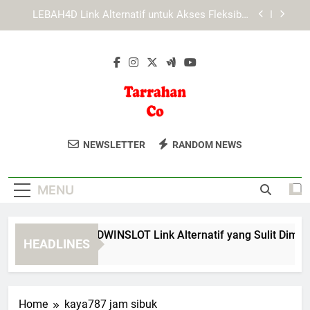
Skip
Panduan Menjaga Keamanan Sesi saat Membuka
to
KAYA787 Alternatif
content
KAYA787 Alternatif dengan Antarmuka Ringkas
dan Mudah Dipahami
Cara Mengatasi EDWINSLOT Link Alternatif yang
Sulit Dimuat
LEBAH4D Link Alternatif untuk Akses Fleksibel
Kapan Saja
Tarrahan Co
Layanan Kontraktor Dan Desain
Panduan Menjaga Keamanan Sesi saat Membuka
NEWSLETTER
RANDOM NEWS
KAYA787 Alternatif
Bangunan Berkualitas Dari Tarrahan Co.
KAYA787 Alternatif dengan Antarmuka Ringkas
Solusi Konstruksi Untuk Proyek Anda.
dan Mudah Dipahami
MENU
ra Mengatasi EDWINSLOT Link Alternatif yang Sulit Dimuat
HEADLINES
Weeks Ago
Home
kaya787 jam sibuk