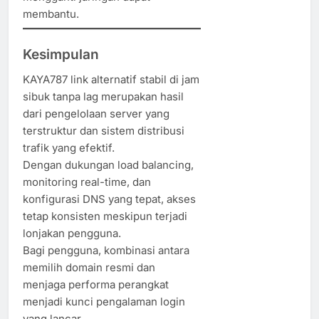
membantu.
Kesimpulan
KAYA787 link alternatif stabil di jam
sibuk tanpa lag merupakan hasil
dari pengelolaan server yang
terstruktur dan sistem distribusi
trafik yang efektif.
Dengan dukungan load balancing,
monitoring real-time, dan
konfigurasi DNS yang tepat, akses
tetap konsisten meskipun terjadi
lonjakan pengguna.
Bagi pengguna, kombinasi antara
memilih domain resmi dan
menjaga performa perangkat
menjadi kunci pengalaman login
yang lancar.