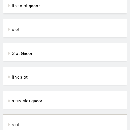
link slot gacor
slot
Slot Gacor
link slot
situs slot gacor
slot