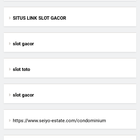
SITUS LINK SLOT GACOR
slot gacor
slot toto
slot gacor
https://www.seiyo-estate.com/condominium