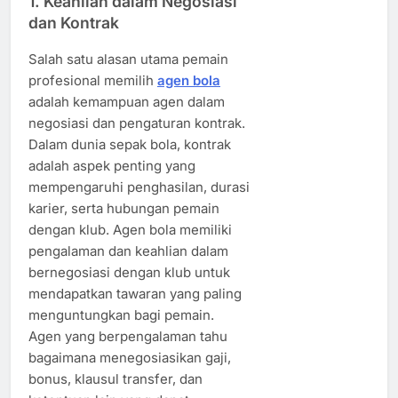
1.
Keahlian dalam Negosiasi
dan Kontrak
Salah satu alasan utama pemain
profesional memilih
agen bola
adalah kemampuan agen dalam
negosiasi dan pengaturan kontrak.
Dalam dunia sepak bola, kontrak
adalah aspek penting yang
mempengaruhi penghasilan, durasi
karier, serta hubungan pemain
dengan klub. Agen bola memiliki
pengalaman dan keahlian dalam
bernegosiasi dengan klub untuk
mendapatkan tawaran yang paling
menguntungkan bagi pemain.
Agen yang berpengalaman tahu
bagaimana menegosiasikan gaji,
bonus, klausul transfer, dan