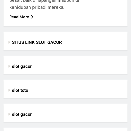
besar, baik di lapangan maupun di
kehidupan pribadi mereka.
Read More
SITUS LINK SLOT GACOR
slot gacor
slot toto
slot gacor