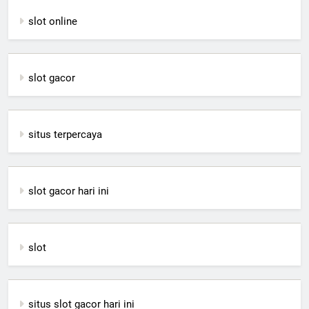
slot online
slot gacor
situs terpercaya
slot gacor hari ini
slot
situs slot gacor hari ini