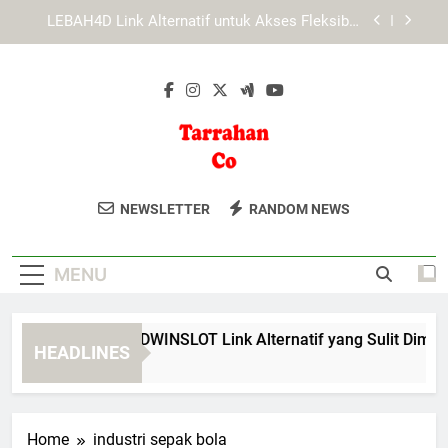
Skip
Panduan Menjaga Keamanan Sesi saat Membuka
to
KAYA787 Alternatif
content
KAYA787 Alternatif dengan Antarmuka Ringkas
dan Mudah Dipahami
Cara Mengatasi EDWINSLOT Link Alternatif yang
Sulit Dimuat
LEBAH4D Link Alternatif untuk Akses Fleksibel
Kapan Saja
Tarrahan Co
Layanan Kontraktor Dan Desain
Panduan Menjaga Keamanan Sesi saat Membuka
NEWSLETTER
RANDOM NEWS
KAYA787 Alternatif
Bangunan Berkualitas Dari Tarrahan Co.
KAYA787 Alternatif dengan Antarmuka Ringkas
Solusi Konstruksi Untuk Proyek Anda.
dan Mudah Dipahami
MENU
ra Mengatasi EDWINSLOT Link Alternatif yang Sulit Dimuat
HEADLINES
Weeks Ago
Home
industri sepak bola