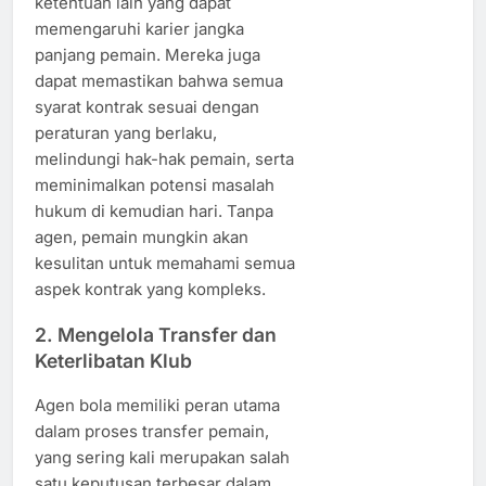
ketentuan lain yang dapat
memengaruhi karier jangka
panjang pemain. Mereka juga
dapat memastikan bahwa semua
syarat kontrak sesuai dengan
peraturan yang berlaku,
melindungi hak-hak pemain, serta
meminimalkan potensi masalah
hukum di kemudian hari. Tanpa
agen, pemain mungkin akan
kesulitan untuk memahami semua
aspek kontrak yang kompleks.
2.
Mengelola Transfer dan
Keterlibatan Klub
Agen bola memiliki peran utama
dalam proses transfer pemain,
yang sering kali merupakan salah
satu keputusan terbesar dalam