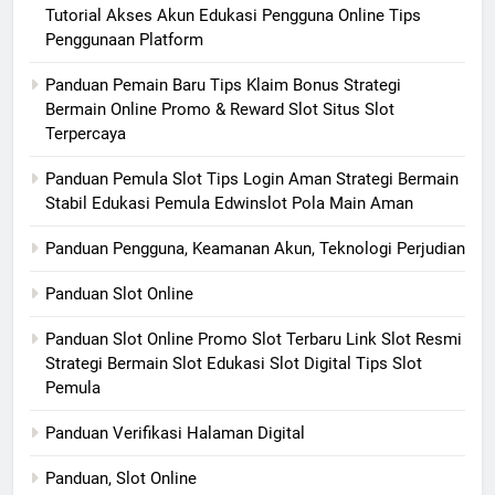
Tutorial Akses Akun Edukasi Pengguna Online Tips
Penggunaan Platform
Panduan Pemain Baru Tips Klaim Bonus Strategi
Bermain Online Promo & Reward Slot Situs Slot
Terpercaya
Panduan Pemula Slot Tips Login Aman Strategi Bermain
Stabil Edukasi Pemula Edwinslot Pola Main Aman
Panduan Pengguna, Keamanan Akun, Teknologi Perjudian
Panduan Slot Online
Panduan Slot Online Promo Slot Terbaru Link Slot Resmi
Strategi Bermain Slot Edukasi Slot Digital Tips Slot
Pemula
Panduan Verifikasi Halaman Digital
Panduan, Slot Online