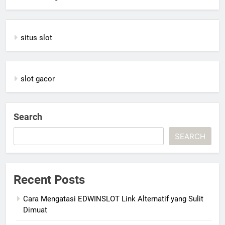
situs slot
slot gacor
Search
SEARCH
Recent Posts
Cara Mengatasi EDWINSLOT Link Alternatif yang Sulit
Dimuat