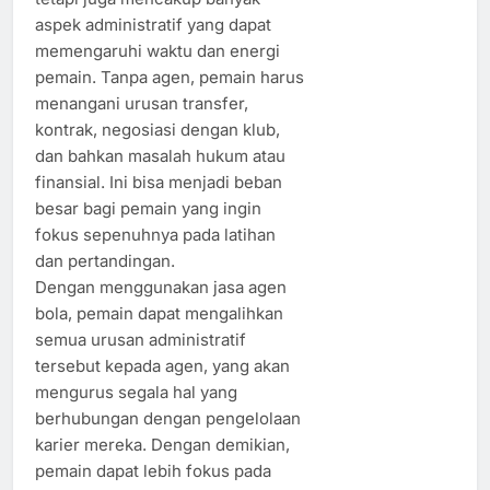
aspek administratif yang dapat
memengaruhi waktu dan energi
pemain. Tanpa agen, pemain harus
menangani urusan transfer,
kontrak, negosiasi dengan klub,
dan bahkan masalah hukum atau
finansial. Ini bisa menjadi beban
besar bagi pemain yang ingin
fokus sepenuhnya pada latihan
dan pertandingan.
Dengan menggunakan jasa agen
bola, pemain dapat mengalihkan
semua urusan administratif
tersebut kepada agen, yang akan
mengurus segala hal yang
berhubungan dengan pengelolaan
karier mereka. Dengan demikian,
pemain dapat lebih fokus pada