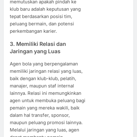
memutuskan apakah pindah ke
klub baru adalah keputusan yang
tepat berdasarkan posisi tim,
peluang bermain, dan potensi
perkembangan karier.
3.
Memiliki Relasi dan
Jaringan yang Luas
Agen bola yang berpengalaman
memiliki jaringan relasi yang luas,
baik dengan klub-klub, pelatih,
manajer, maupun staf internal
lainnya. Relasi ini memungkinkan
agen untuk membuka peluang bagi
pemain yang mereka wakili, baik
dalam hal transfer, sponsor,
maupun peluang promosi lainnya.
Melalui jaringan yang luas, agen