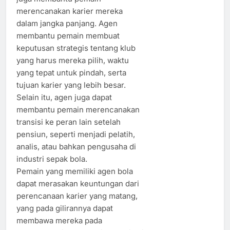
merencanakan karier mereka
dalam jangka panjang. Agen
membantu pemain membuat
keputusan strategis tentang klub
yang harus mereka pilih, waktu
yang tepat untuk pindah, serta
tujuan karier yang lebih besar.
Selain itu, agen juga dapat
membantu pemain merencanakan
transisi ke peran lain setelah
pensiun, seperti menjadi pelatih,
analis, atau bahkan pengusaha di
industri sepak bola.
Pemain yang memiliki agen bola
dapat merasakan keuntungan dari
perencanaan karier yang matang,
yang pada gilirannya dapat
membawa mereka pada