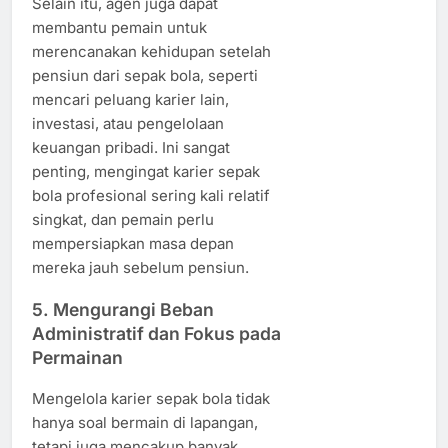
Selain itu, agen juga dapat
membantu pemain untuk
merencanakan kehidupan setelah
pensiun dari sepak bola, seperti
mencari peluang karier lain,
investasi, atau pengelolaan
keuangan pribadi. Ini sangat
penting, mengingat karier sepak
bola profesional sering kali relatif
singkat, dan pemain perlu
mempersiapkan masa depan
mereka jauh sebelum pensiun.
5.
Mengurangi Beban
Administratif dan Fokus pada
Permainan
Mengelola karier sepak bola tidak
hanya soal bermain di lapangan,
tetapi juga mencakup banyak