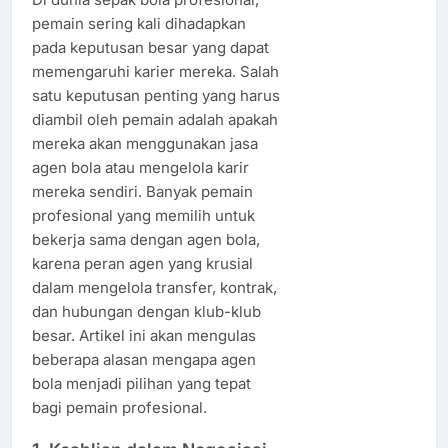
pemain sering kali dihadapkan
pada keputusan besar yang dapat
memengaruhi karier mereka. Salah
satu keputusan penting yang harus
diambil oleh pemain adalah apakah
mereka akan menggunakan jasa
agen bola atau mengelola karir
mereka sendiri. Banyak pemain
profesional yang memilih untuk
bekerja sama dengan agen bola,
karena peran agen yang krusial
dalam mengelola transfer, kontrak,
dan hubungan dengan klub-klub
besar. Artikel ini akan mengulas
beberapa alasan mengapa agen
bola menjadi pilihan yang tepat
bagi pemain profesional.