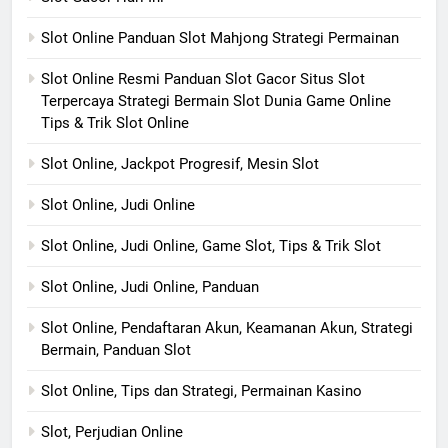
Slot Online Panduan Slot Mahjong Strategi Permainan
Slot Online Resmi Panduan Slot Gacor Situs Slot
Terpercaya Strategi Bermain Slot Dunia Game Online
Tips & Trik Slot Online
Slot Online, Jackpot Progresif, Mesin Slot
Slot Online, Judi Online
Slot Online, Judi Online, Game Slot, Tips & Trik Slot
Slot Online, Judi Online, Panduan
Slot Online, Pendaftaran Akun, Keamanan Akun, Strategi
Bermain, Panduan Slot
Slot Online, Tips dan Strategi, Permainan Kasino
Slot, Perjudian Online