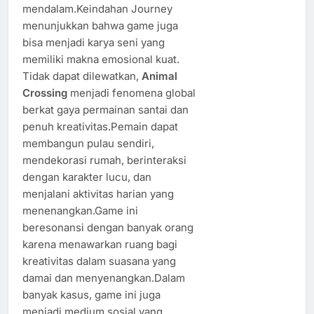
mendalam.Keindahan Journey
menunjukkan bahwa game juga
bisa menjadi karya seni yang
memiliki makna emosional kuat.
Tidak dapat dilewatkan,
Animal
Crossing
menjadi fenomena global
berkat gaya permainan santai dan
penuh kreativitas.Pemain dapat
membangun pulau sendiri,
mendekorasi rumah, berinteraksi
dengan karakter lucu, dan
menjalani aktivitas harian yang
menenangkan.Game ini
beresonansi dengan banyak orang
karena menawarkan ruang bagi
kreativitas dalam suasana yang
damai dan menyenangkan.Dalam
banyak kasus, game ini juga
menjadi medium sosial yang