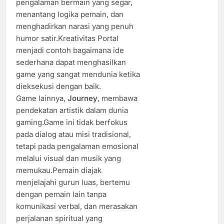
pengalaman bermain yang segar,
menantang logika pemain, dan
menghadirkan narasi yang penuh
humor satir.Kreativitas Portal
menjadi contoh bagaimana ide
sederhana dapat menghasilkan
game yang sangat mendunia ketika
dieksekusi dengan baik.
Game lainnya,
Journey
, membawa
pendekatan artistik dalam dunia
gaming.Game ini tidak berfokus
pada dialog atau misi tradisional,
tetapi pada pengalaman emosional
melalui visual dan musik yang
memukau.Pemain diajak
menjelajahi gurun luas, bertemu
dengan pemain lain tanpa
komunikasi verbal, dan merasakan
perjalanan spiritual yang