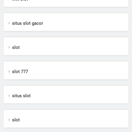
situs slot gacor
slot
slot 777
situs slot
slot