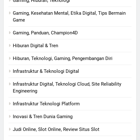
Gaming, Hiburan, Teknologi
Gaming, Kesehatan Mental, Etika Digital, Tips Bermain
Game
Gaming, Panduan, Champion4D
Hiburan Digital & Tren
Hiburan, Teknologi, Gaming, Pengembangan Diri
Infrastruktur & Teknologi Digital
Infrastruktur Digital, Teknologi Cloud, Site Reliability
Engineering
Infrastruktur Teknologi Platform
Inovasi & Tren Dunia Gaming
Judi Online, Slot Online, Review Situs Slot