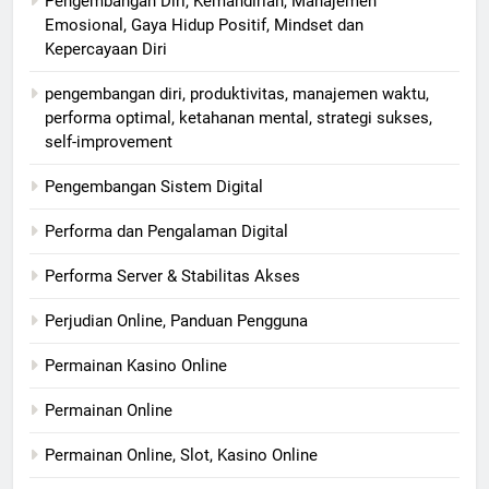
Pengembangan Diri, Kemandirian, Manajemen
Emosional, Gaya Hidup Positif, Mindset dan
Kepercayaan Diri
pengembangan diri, produktivitas, manajemen waktu,
performa optimal, ketahanan mental, strategi sukses,
self-improvement
Pengembangan Sistem Digital
Performa dan Pengalaman Digital
Performa Server & Stabilitas Akses
Perjudian Online, Panduan Pengguna
Permainan Kasino Online
Permainan Online
Permainan Online, Slot, Kasino Online