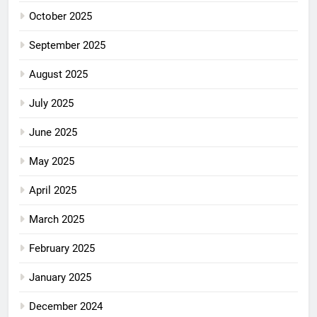
October 2025
September 2025
August 2025
July 2025
June 2025
May 2025
April 2025
March 2025
February 2025
January 2025
December 2024