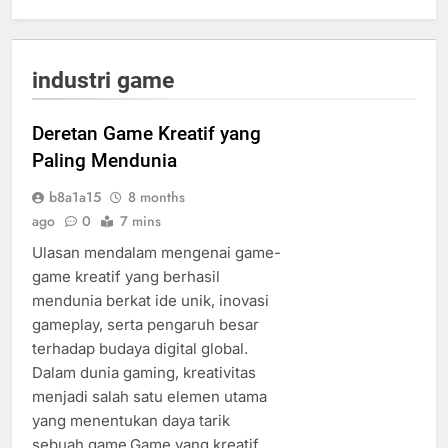
industri game
Deretan Game Kreatif yang
Paling Mendunia
b8a1a15
8 months
ago
0
7 mins
Ulasan mendalam mengenai game-
game kreatif yang berhasil
mendunia berkat ide unik, inovasi
gameplay, serta pengaruh besar
terhadap budaya digital global.
Dalam dunia gaming, kreativitas
menjadi salah satu elemen utama
yang menentukan daya tarik
sebuah game.Game yang kreatif