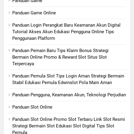
Panduan Game
Panduan Game Online
Panduan Login Perangkat Baru Keamanan Akun Digital
Tutorial Akses Akun Edukasi Pengguna Online Tips
Penggunaan Platform
Panduan Pemain Baru Tips Klaim Bonus Strategi
Bermain Online Promo & Reward Slot Situs Slot
Terpercaya
Panduan Pemula Slot Tips Login Aman Strategi Bermain
Stabil Edukasi Pemula Edwinslot Pola Main Aman
Panduan Pengguna, Keamanan Akun, Teknologi Perjudian
Panduan Slot Online
Panduan Slot Online Promo Slot Terbaru Link Slot Resmi
Strategi Bermain Slot Edukasi Slot Digital Tips Slot
Pemula