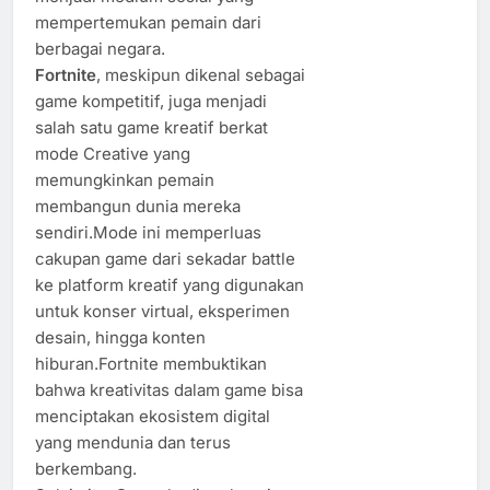
mempertemukan pemain dari
berbagai negara.
Fortnite
, meskipun dikenal sebagai
game kompetitif, juga menjadi
salah satu game kreatif berkat
mode Creative yang
memungkinkan pemain
membangun dunia mereka
sendiri.Mode ini memperluas
cakupan game dari sekadar battle
ke platform kreatif yang digunakan
untuk konser virtual, eksperimen
desain, hingga konten
hiburan.Fortnite membuktikan
bahwa kreativitas dalam game bisa
menciptakan ekosistem digital
yang mendunia dan terus
berkembang.