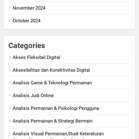
November 2024
October 2024
Categories
Akses Fleksibel Digital
Aksesibilitas dan Konektivitas Digital
Analisis Game & Teknologi Permainan
Analisis Judi Online
Analisis Permainan & Psikologi Pengguna
Analisis Permainan & Strategi Bermain
Analisis Visual Permainan,Studi Keteraturan