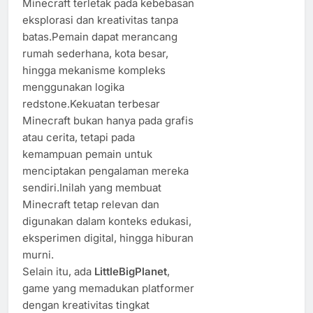
Minecraft terletak pada kebebasan
eksplorasi dan kreativitas tanpa
batas.Pemain dapat merancang
rumah sederhana, kota besar,
hingga mekanisme kompleks
menggunakan logika
redstone.Kekuatan terbesar
Minecraft bukan hanya pada grafis
atau cerita, tetapi pada
kemampuan pemain untuk
menciptakan pengalaman mereka
sendiri.Inilah yang membuat
Minecraft tetap relevan dan
digunakan dalam konteks edukasi,
eksperimen digital, hingga hiburan
murni.
Selain itu, ada
LittleBigPlanet
,
game yang memadukan platformer
dengan kreativitas tingkat