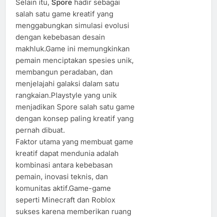
Selain itu,
Spore
hadir sebagai
salah satu game kreatif yang
menggabungkan simulasi evolusi
dengan kebebasan desain
makhluk.Game ini memungkinkan
pemain menciptakan spesies unik,
membangun peradaban, dan
menjelajahi galaksi dalam satu
rangkaian.Playstyle yang unik
menjadikan Spore salah satu game
dengan konsep paling kreatif yang
pernah dibuat.
Faktor utama yang membuat game
kreatif dapat mendunia adalah
kombinasi antara kebebasan
pemain, inovasi teknis, dan
komunitas aktif.Game-game
seperti Minecraft dan Roblox
sukses karena memberikan ruang