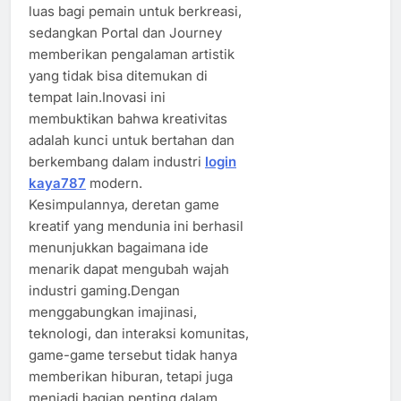
luas bagi pemain untuk berkreasi,
sedangkan Portal dan Journey
memberikan pengalaman artistik
yang tidak bisa ditemukan di
tempat lain.Inovasi ini
membuktikan bahwa kreativitas
adalah kunci untuk bertahan dan
berkembang dalam industri
login
kaya787
modern.
Kesimpulannya, deretan game
kreatif yang mendunia ini berhasil
menunjukkan bagaimana ide
menarik dapat mengubah wajah
industri gaming.Dengan
menggabungkan imajinasi,
teknologi, dan interaksi komunitas,
game-game tersebut tidak hanya
memberikan hiburan, tetapi juga
menjadi bagian penting dalam