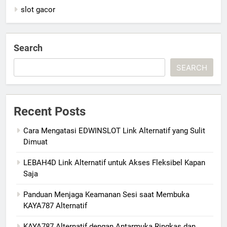
slot gacor
Search
SEARCH
Recent Posts
Cara Mengatasi EDWINSLOT Link Alternatif yang Sulit
Dimuat
LEBAH4D Link Alternatif untuk Akses Fleksibel Kapan
Saja
Panduan Menjaga Keamanan Sesi saat Membuka
KAYA787 Alternatif
KAYA787 Alternatif dengan Antarmuka Ringkas dan