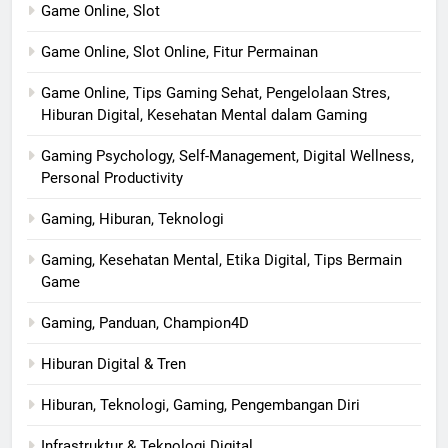
Game Online, Slot
Game Online, Slot Online, Fitur Permainan
Game Online, Tips Gaming Sehat, Pengelolaan Stres,
Hiburan Digital, Kesehatan Mental dalam Gaming
Gaming Psychology, Self-Management, Digital Wellness,
Personal Productivity
Gaming, Hiburan, Teknologi
Gaming, Kesehatan Mental, Etika Digital, Tips Bermain
Game
Gaming, Panduan, Champion4D
Hiburan Digital & Tren
Hiburan, Teknologi, Gaming, Pengembangan Diri
Infrastruktur & Teknologi Digital