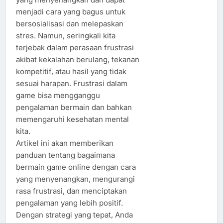
menjadi cara yang bagus untuk
bersosialisasi dan melepaskan
stres. Namun, seringkali kita
terjebak dalam perasaan frustrasi
akibat kekalahan berulang, tekanan
kompetitif, atau hasil yang tidak
sesuai harapan. Frustrasi dalam
game bisa mengganggu
pengalaman bermain dan bahkan
memengaruhi kesehatan mental
kita.
Artikel ini akan memberikan
panduan tentang bagaimana
bermain game online dengan cara
yang menyenangkan, mengurangi
rasa frustrasi, dan menciptakan
pengalaman yang lebih positif.
Dengan strategi yang tepat, Anda