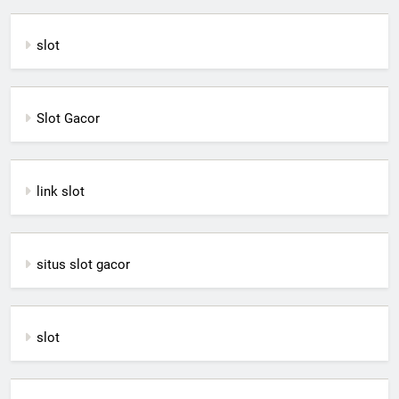
slot
Slot Gacor
link slot
situs slot gacor
slot