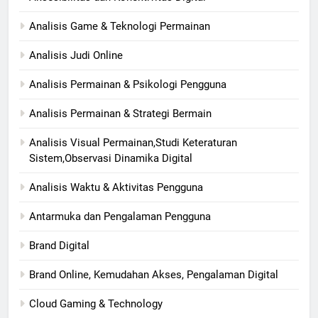
Analisis Game & Teknologi Permainan
Analisis Judi Online
Analisis Permainan & Psikologi Pengguna
Analisis Permainan & Strategi Bermain
Analisis Visual Permainan,Studi Keteraturan
Sistem,Observasi Dinamika Digital
Analisis Waktu & Aktivitas Pengguna
Antarmuka dan Pengalaman Pengguna
Brand Digital
Brand Online, Kemudahan Akses, Pengalaman Digital
Cloud Gaming & Technology