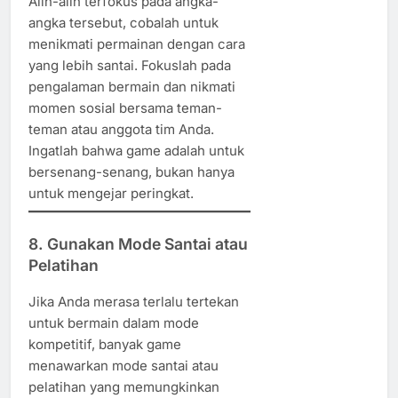
Alih-alih terfokus pada angka-
angka tersebut, cobalah untuk
menikmati permainan dengan cara
yang lebih santai. Fokuslah pada
pengalaman bermain dan nikmati
momen sosial bersama teman-
teman atau anggota tim Anda.
Ingatlah bahwa game adalah untuk
bersenang-senang, bukan hanya
untuk mengejar peringkat.
8. Gunakan Mode Santai atau
Pelatihan
Jika Anda merasa terlalu tertekan
untuk bermain dalam mode
kompetitif, banyak game
menawarkan mode santai atau
pelatihan yang memungkinkan