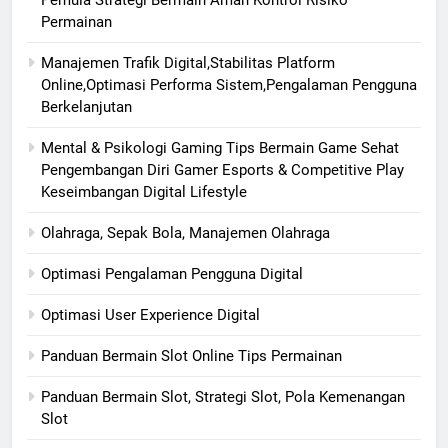
Permainan
Manajemen Trafik Digital,Stabilitas Platform
Online,Optimasi Performa Sistem,Pengalaman Pengguna
Berkelanjutan
Mental & Psikologi Gaming Tips Bermain Game Sehat
Pengembangan Diri Gamer Esports & Competitive Play
Keseimbangan Digital Lifestyle
Olahraga, Sepak Bola, Manajemen Olahraga
Optimasi Pengalaman Pengguna Digital
Optimasi User Experience Digital
Panduan Bermain Slot Online Tips Permainan
Panduan Bermain Slot, Strategi Slot, Pola Kemenangan
Slot