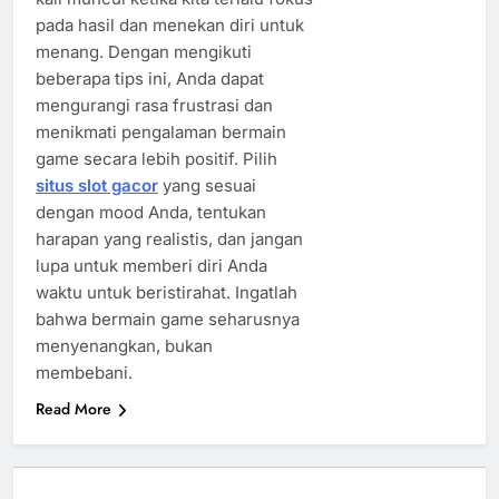
pada hasil dan menekan diri untuk
menang. Dengan mengikuti
beberapa tips ini, Anda dapat
mengurangi rasa frustrasi dan
menikmati pengalaman bermain
game secara lebih positif. Pilih
situs slot gacor
yang sesuai
dengan mood Anda, tentukan
harapan yang realistis, dan jangan
lupa untuk memberi diri Anda
waktu untuk beristirahat. Ingatlah
bahwa bermain game seharusnya
menyenangkan, bukan
membebani.
Read More