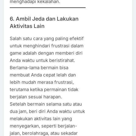
menghadapi kekalahan.
6. Ambil Jeda dan Lakukan
Aktivitas Lain
Salah satu cara yang paling efektif
untuk menghindari frustrasi dalam
game adalah dengan memberi diri
Anda waktu untuk beristirahat.
Berlama-lama bermain bisa
membuat Anda cepat lelah dan
lebih mudah merasa frustrasi,
terutama ketika permainan tidak
berjalan sesuai harapan.
Setelah bermain selama satu atau
dua jam, beri diri Anda waktu untuk
melakukan aktivitas lain yang
menyegarkan, seperti berjalan-
jalan, berolahraga, atau sekadar