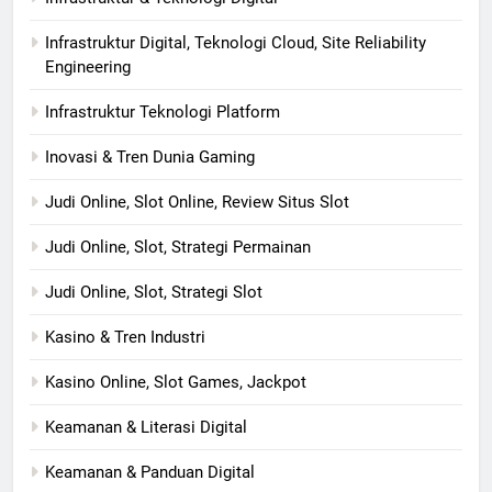
Infrastruktur Digital, Teknologi Cloud, Site Reliability
Engineering
Infrastruktur Teknologi Platform
Inovasi & Tren Dunia Gaming
Judi Online, Slot Online, Review Situs Slot
Judi Online, Slot, Strategi Permainan
Judi Online, Slot, Strategi Slot
Kasino & Tren Industri
Kasino Online, Slot Games, Jackpot
Keamanan & Literasi Digital
Keamanan & Panduan Digital