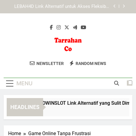
Skip
Panduan Menjaga Keamanan Sesi saat Membuka
to
KAYA787 Alternatif
content
KAYA787 Alternatif dengan Antarmuka Ringkas
dan Mudah Dipahami
Cara Mengatasi EDWINSLOT Link Alternatif yang
Sulit Dimuat
LEBAH4D Link Alternatif untuk Akses Fleksibel
Kapan Saja
Tarrahan Co
Layanan Kontraktor Dan Desain
Panduan Menjaga Keamanan Sesi saat Membuka
NEWSLETTER
RANDOM NEWS
KAYA787 Alternatif
Bangunan Berkualitas Dari Tarrahan Co.
KAYA787 Alternatif dengan Antarmuka Ringkas
Solusi Konstruksi Untuk Proyek Anda.
dan Mudah Dipahami
MENU
ra Mengatasi EDWINSLOT Link Alternatif yang Sulit Dimuat
HEADLINES
Weeks Ago
Home
Game Online Tanpa Frustrasi