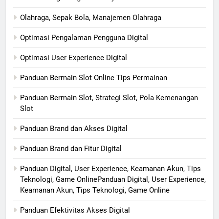
Olahraga, Sepak Bola, Manajemen Olahraga
Optimasi Pengalaman Pengguna Digital
Optimasi User Experience Digital
Panduan Bermain Slot Online Tips Permainan
Panduan Bermain Slot, Strategi Slot, Pola Kemenangan
Slot
Panduan Brand dan Akses Digital
Panduan Brand dan Fitur Digital
Panduan Digital, User Experience, Keamanan Akun, Tips
Teknologi, Game OnlinePanduan Digital, User Experience,
Keamanan Akun, Tips Teknologi, Game Online
Panduan Efektivitas Akses Digital