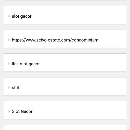
slot gacor
https://www.seiyo-estate.com/condominium
link slot gacor
slot
Slot Gacor