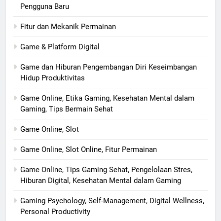
Pengguna Baru
Fitur dan Mekanik Permainan
Game & Platform Digital
Game dan Hiburan Pengembangan Diri Keseimbangan
Hidup Produktivitas
Game Online, Etika Gaming, Kesehatan Mental dalam
Gaming, Tips Bermain Sehat
Game Online, Slot
Game Online, Slot Online, Fitur Permainan
Game Online, Tips Gaming Sehat, Pengelolaan Stres,
Hiburan Digital, Kesehatan Mental dalam Gaming
Gaming Psychology, Self-Management, Digital Wellness,
Personal Productivity