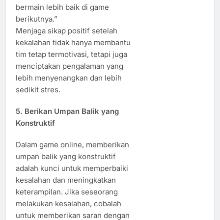
bermain lebih baik di game
berikutnya.”
Menjaga sikap positif setelah
kekalahan tidak hanya membantu
tim tetap termotivasi, tetapi juga
menciptakan pengalaman yang
lebih menyenangkan dan lebih
sedikit stres.
5.
Berikan Umpan Balik yang
Konstruktif
Dalam game online, memberikan
umpan balik yang konstruktif
adalah kunci untuk memperbaiki
kesalahan dan meningkatkan
keterampilan. Jika seseorang
melakukan kesalahan, cobalah
untuk memberikan saran dengan