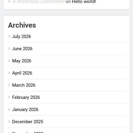
A WordPress Commenter
on
Hello world!
Archives
July 2026
June 2026
May 2026
April 2026
March 2026
February 2026
January 2026
December 2025