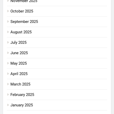
November 2025
October 2025
September 2025
August 2025
July 2025
June 2025
May 2025
April 2025
March 2025
February 2025
January 2025