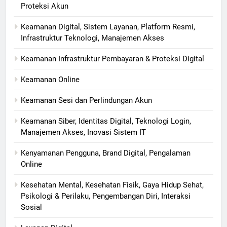
Proteksi Akun
Keamanan Digital, Sistem Layanan, Platform Resmi,
Infrastruktur Teknologi, Manajemen Akses
Keamanan Infrastruktur Pembayaran & Proteksi Digital
Keamanan Online
Keamanan Sesi dan Perlindungan Akun
Keamanan Siber, Identitas Digital, Teknologi Login,
Manajemen Akses, Inovasi Sistem IT
Kenyamanan Pengguna, Brand Digital, Pengalaman
Online
Kesehatan Mental, Kesehatan Fisik, Gaya Hidup Sehat,
Psikologi & Perilaku, Pengembangan Diri, Interaksi
Sosial