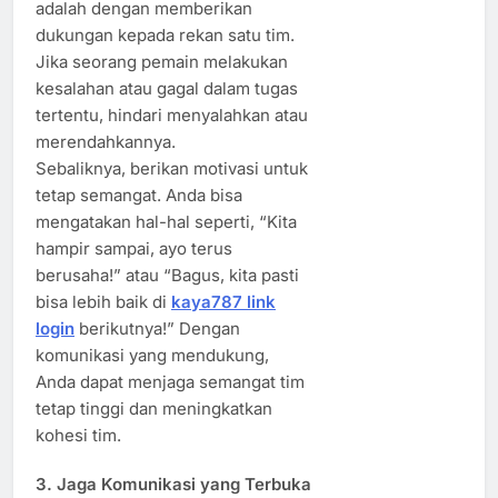
adalah dengan memberikan
dukungan kepada rekan satu tim.
Jika seorang pemain melakukan
kesalahan atau gagal dalam tugas
tertentu, hindari menyalahkan atau
merendahkannya.
Sebaliknya, berikan motivasi untuk
tetap semangat. Anda bisa
mengatakan hal-hal seperti, “Kita
hampir sampai, ayo terus
berusaha!” atau “Bagus, kita pasti
bisa lebih baik di
kaya787 link
login
berikutnya!” Dengan
komunikasi yang mendukung,
Anda dapat menjaga semangat tim
tetap tinggi dan meningkatkan
kohesi tim.
3.
Jaga Komunikasi yang Terbuka