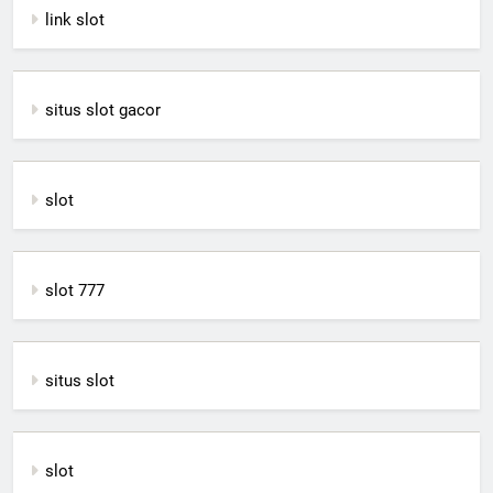
link slot
situs slot gacor
slot
slot 777
situs slot
slot