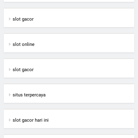
slot gacor
slot online
slot gacor
situs terpercaya
slot gacor hari ini