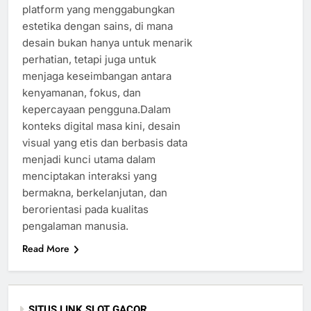
platform yang menggabungkan
estetika dengan sains, di mana
desain bukan hanya untuk menarik
perhatian, tetapi juga untuk
menjaga keseimbangan antara
kenyamanan, fokus, dan
kepercayaan pengguna.Dalam
konteks digital masa kini, desain
visual yang etis dan berbasis data
menjadi kunci utama dalam
menciptakan interaksi yang
bermakna, berkelanjutan, dan
berorientasi pada kualitas
pengalaman manusia.
Read More
SITUS LINK SLOT GACOR