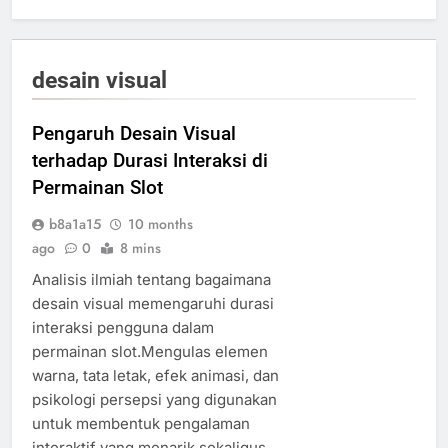
desain visual
Pengaruh Desain Visual
terhadap Durasi Interaksi di
Permainan Slot
b8a1a15
10 months
ago
0
8 mins
Analisis ilmiah tentang bagaimana
desain visual memengaruhi durasi
interaksi pengguna dalam
permainan slot.Mengulas elemen
warna, tata letak, efek animasi, dan
psikologi persepsi yang digunakan
untuk membentuk pengalaman
interaktif yang menarik sekaligus