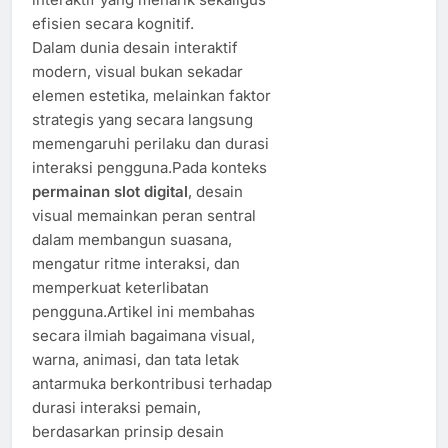
efisien secara kognitif.
Dalam dunia desain interaktif
modern, visual bukan sekadar
elemen estetika, melainkan faktor
strategis yang secara langsung
memengaruhi perilaku dan durasi
interaksi pengguna.Pada konteks
permainan slot digital
, desain
visual memainkan peran sentral
dalam membangun suasana,
mengatur ritme interaksi, dan
memperkuat keterlibatan
pengguna.Artikel ini membahas
secara ilmiah bagaimana visual,
warna, animasi, dan tata letak
antarmuka berkontribusi terhadap
durasi interaksi pemain,
berdasarkan prinsip desain