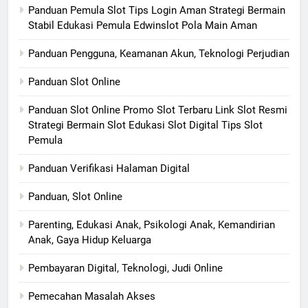
Panduan Pemula Slot Tips Login Aman Strategi Bermain
Stabil Edukasi Pemula Edwinslot Pola Main Aman
Panduan Pengguna, Keamanan Akun, Teknologi Perjudian
Panduan Slot Online
Panduan Slot Online Promo Slot Terbaru Link Slot Resmi
Strategi Bermain Slot Edukasi Slot Digital Tips Slot
Pemula
Panduan Verifikasi Halaman Digital
Panduan, Slot Online
Parenting, Edukasi Anak, Psikologi Anak, Kemandirian
Anak, Gaya Hidup Keluarga
Pembayaran Digital, Teknologi, Judi Online
Pemecahan Masalah Akses