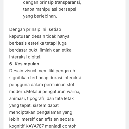
dengan prinsip transparansi,
tanpa manipulasi persepsi
yang berlebihan.
Dengan prinsip ini, setiap
keputusan desain tidak hanya
berbasis estetika tetapi juga
berdasar bukti ilmiah dan etika
interaksi digital.
6. Kesimpulan
Desain visual memiliki pengaruh
signifikan terhadap durasi interaksi
pengguna dalam permainan slot
modern.Melalui pengaturan warna,
animasi, tipografi, dan tata letak
yang tepat, sistem dapat
menciptakan pengalaman yang
lebih imersif dan efisien secara
kognitif.KAYA787 menjadi contoh