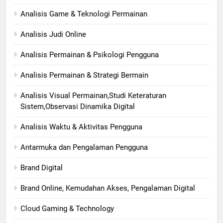
Analisis Game & Teknologi Permainan
Analisis Judi Online
Analisis Permainan & Psikologi Pengguna
Analisis Permainan & Strategi Bermain
Analisis Visual Permainan,Studi Keteraturan
Sistem,Observasi Dinamika Digital
Analisis Waktu & Aktivitas Pengguna
Antarmuka dan Pengalaman Pengguna
Brand Digital
Brand Online, Kemudahan Akses, Pengalaman Digital
Cloud Gaming & Technology