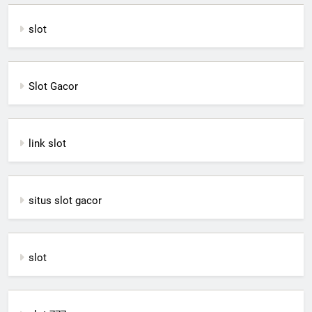
slot
Slot Gacor
link slot
situs slot gacor
slot