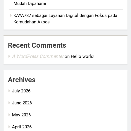
Mudah Dipahami
KAYA787 sebagai Layanan Digital dengan Fokus pada
Kemudahan Akses
Recent Comments
A WordPress Commenter
on
Hello world!
Archives
July 2026
June 2026
May 2026
April 2026