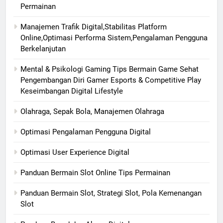
Permainan
Manajemen Trafik Digital,Stabilitas Platform
Online,Optimasi Performa Sistem,Pengalaman Pengguna
Berkelanjutan
Mental & Psikologi Gaming Tips Bermain Game Sehat
Pengembangan Diri Gamer Esports & Competitive Play
Keseimbangan Digital Lifestyle
Olahraga, Sepak Bola, Manajemen Olahraga
Optimasi Pengalaman Pengguna Digital
Optimasi User Experience Digital
Panduan Bermain Slot Online Tips Permainan
Panduan Bermain Slot, Strategi Slot, Pola Kemenangan
Slot