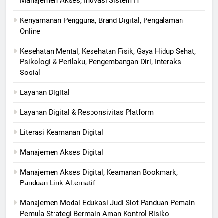
Manajemen Akses, Inovasi Sistem IT
Kenyamanan Pengguna, Brand Digital, Pengalaman
Online
Kesehatan Mental, Kesehatan Fisik, Gaya Hidup Sehat,
Psikologi & Perilaku, Pengembangan Diri, Interaksi
Sosial
Layanan Digital
Layanan Digital & Responsivitas Platform
Literasi Keamanan Digital
Manajemen Akses Digital
Manajemen Akses Digital, Keamanan Bookmark,
Panduan Link Alternatif
Manajemen Modal Edukasi Judi Slot Panduan Pemain
Pemula Strategi Bermain Aman Kontrol Risiko