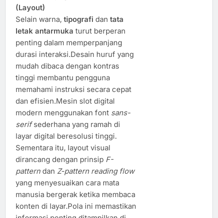
(Layout)
Selain warna,
tipografi
dan
tata
letak antarmuka
turut berperan
penting dalam memperpanjang
durasi interaksi.Desain huruf yang
mudah dibaca dengan kontras
tinggi membantu pengguna
memahami instruksi secara cepat
dan efisien.Mesin slot digital
modern menggunakan font
sans-
serif
sederhana yang ramah di
layar digital beresolusi tinggi.
Sementara itu, layout visual
dirancang dengan prinsip
F-
pattern
dan
Z-pattern reading flow
yang menyesuaikan cara mata
manusia bergerak ketika membaca
konten di layar.Pola ini memastikan
informasi penting ditampilkan di