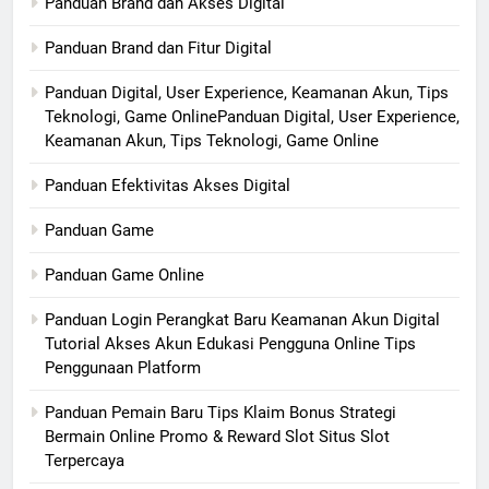
Panduan Brand dan Akses Digital
Panduan Brand dan Fitur Digital
Panduan Digital, User Experience, Keamanan Akun, Tips
Teknologi, Game OnlinePanduan Digital, User Experience,
Keamanan Akun, Tips Teknologi, Game Online
Panduan Efektivitas Akses Digital
Panduan Game
Panduan Game Online
Panduan Login Perangkat Baru Keamanan Akun Digital
Tutorial Akses Akun Edukasi Pengguna Online Tips
Penggunaan Platform
Panduan Pemain Baru Tips Klaim Bonus Strategi
Bermain Online Promo & Reward Slot Situs Slot
Terpercaya