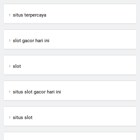
situs terpercaya
slot gacor hari ini
slot
situs slot gacor hari ini
situs slot