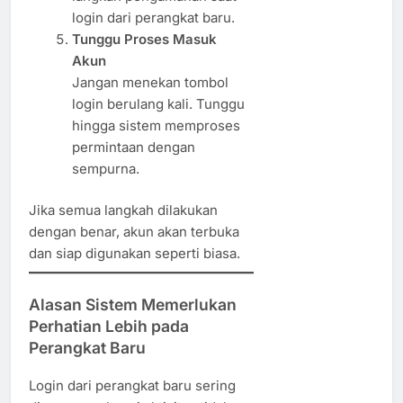
login dari perangkat baru.
Tunggu Proses Masuk
Akun
Jangan menekan tombol
login berulang kali. Tunggu
hingga sistem memproses
permintaan dengan
sempurna.
Jika semua langkah dilakukan
dengan benar, akun akan terbuka
dan siap digunakan seperti biasa.
Alasan Sistem Memerlukan
Perhatian Lebih pada
Perangkat Baru
Login dari perangkat baru sering