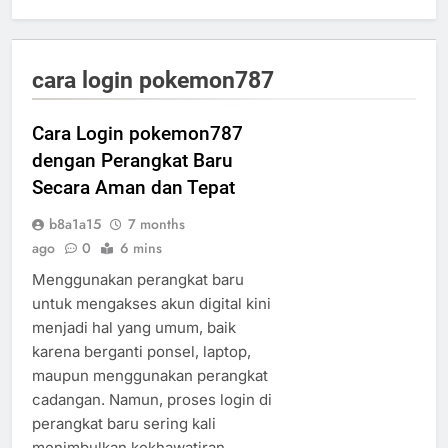
cara login pokemon787
Cara Login pokemon787
dengan Perangkat Baru
Secara Aman dan Tepat
b8a1a15
7 months
ago
0
6 mins
Menggunakan perangkat baru
untuk mengakses akun digital kini
menjadi hal yang umum, baik
karena berganti ponsel, laptop,
maupun menggunakan perangkat
cadangan. Namun, proses login di
perangkat baru sering kali
menimbulkan kekhawatiran,