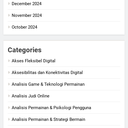
December 2024
November 2024
October 2024
Categories
Akses Fleksibel Digital
Aksesibilitas dan Konektivitas Digital
Analisis Game & Teknologi Permainan
Analisis Judi Online
Analisis Permainan & Psikologi Pengguna
Analisis Permainan & Strategi Bermain