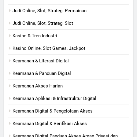
Judi Online, Slot, Strategi Permainan
Judi Online, Slot, Strategi Slot
Kasino & Tren Industri
Kasino Online, Slot Games, Jackpot
Keamanan & Literasi Digital
Keamanan & Panduan Digital
Keamanan Akses Harian
Keamanan Aplikasi & Infrastruktur Digital
Keamanan Digital & Pengelolaan Akses
Keamanan Digital & Verifikasi Akses
Keamanan Digital Panduan Akses Aman Privasi dan