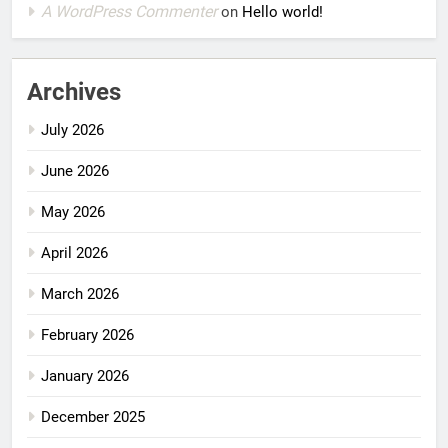
A WordPress Commenter
on
Hello world!
Archives
July 2026
June 2026
May 2026
April 2026
March 2026
February 2026
January 2026
December 2025