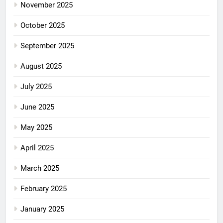
November 2025
October 2025
September 2025
August 2025
July 2025
June 2025
May 2025
April 2025
March 2025
February 2025
January 2025