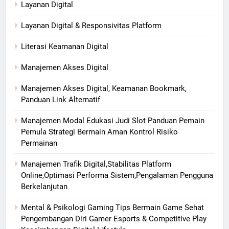
Layanan Digital
Layanan Digital & Responsivitas Platform
Literasi Keamanan Digital
Manajemen Akses Digital
Manajemen Akses Digital, Keamanan Bookmark,
Panduan Link Alternatif
Manajemen Modal Edukasi Judi Slot Panduan Pemain
Pemula Strategi Bermain Aman Kontrol Risiko
Permainan
Manajemen Trafik Digital,Stabilitas Platform
Online,Optimasi Performa Sistem,Pengalaman Pengguna
Berkelanjutan
Mental & Psikologi Gaming Tips Bermain Game Sehat
Pengembangan Diri Gamer Esports & Competitive Play