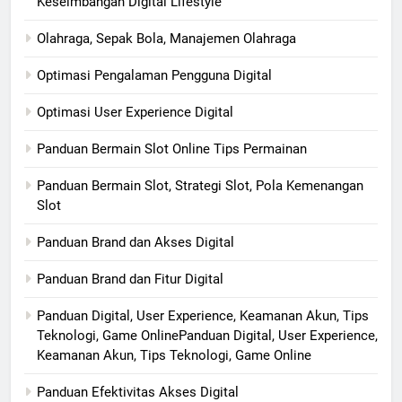
Keseimbangan Digital Lifestyle
Olahraga, Sepak Bola, Manajemen Olahraga
Optimasi Pengalaman Pengguna Digital
Optimasi User Experience Digital
Panduan Bermain Slot Online Tips Permainan
Panduan Bermain Slot, Strategi Slot, Pola Kemenangan
Slot
Panduan Brand dan Akses Digital
Panduan Brand dan Fitur Digital
Panduan Digital, User Experience, Keamanan Akun, Tips
Teknologi, Game OnlinePanduan Digital, User Experience,
Keamanan Akun, Tips Teknologi, Game Online
Panduan Efektivitas Akses Digital