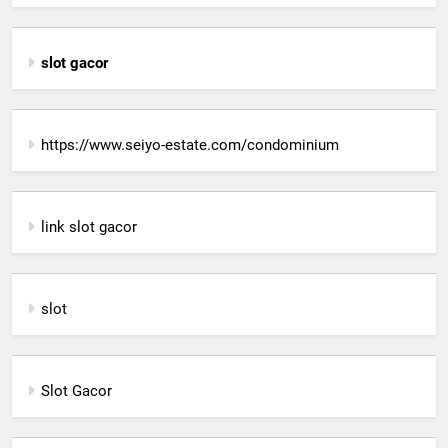
slot gacor
https://www.seiyo-estate.com/condominium
link slot gacor
slot
Slot Gacor