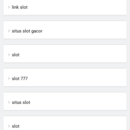
link slot
situs slot gacor
slot
slot 777
situs slot
slot