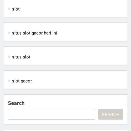
slot
situs slot gacor hari ini
situs slot
slot gacor
Search
SEARCH