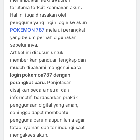
terutama terkait keamanan akun.
Hal ini juga dirasakan oleh
pengguna yang ingin login ke akun
POKEMON 787
melalui perangkat
yang belum pernah digunakan
sebelumnya.
Artikel ini disusun untuk
memberikan panduan lengkap dan
mudah dipahami mengenai
cara
login pokemon787 dengan
perangkat baru
. Penjelasan
disajikan secara netral dan
informatif, berdasarkan praktik
penggunaan digital yang aman,
sehingga dapat membantu
pengguna baru maupun lama agar
tetap nyaman dan terlindungi saat
mengakses akun.