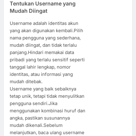
Tentukan Username yang
Mudah Diingat
Username adalah identitas akun
yang akan digunakan kembali.Pilih
nama pengguna yang sederhana,
mudah diingat, dan tidak terlalu
panjang.Hindari memakai data
pribadi yang terlalu sensitif seperti
tanggal lahir lengkap, nomor
identitas, atau informasi yang
mudah ditebak.
Username yang baik sebaiknya
tetap unik, tetapi tidak menyulitkan
pengguna sendiri.Jika
menggunakan kombinasi huruf dan
angka, pastikan susunannya
mudah dikenali.Sebelum
melanjutkan, baca ulang username