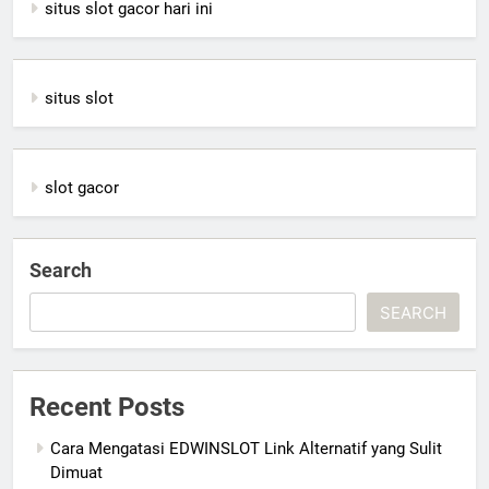
situs slot gacor hari ini
situs slot
slot gacor
Search
SEARCH
Recent Posts
Cara Mengatasi EDWINSLOT Link Alternatif yang Sulit
Dimuat