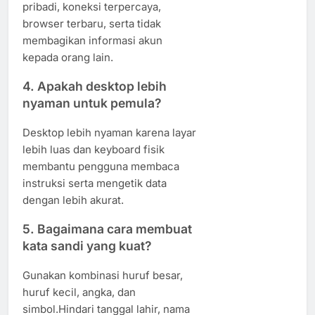
pribadi, koneksi terpercaya,
browser terbaru, serta tidak
membagikan informasi akun
kepada orang lain.
4. Apakah desktop lebih
nyaman untuk pemula?
Desktop lebih nyaman karena layar
lebih luas dan keyboard fisik
membantu pengguna membaca
instruksi serta mengetik data
dengan lebih akurat.
5. Bagaimana cara membuat
kata sandi yang kuat?
Gunakan kombinasi huruf besar,
huruf kecil, angka, dan
simbol.Hindari tanggal lahir, nama