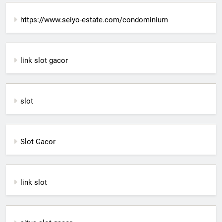
https://www.seiyo-estate.com/condominium
link slot gacor
slot
Slot Gacor
link slot