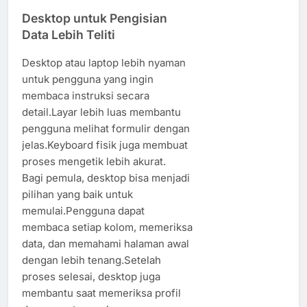
Desktop untuk Pengisian
Data Lebih Teliti
Desktop atau laptop lebih nyaman
untuk pengguna yang ingin
membaca instruksi secara
detail.Layar lebih luas membantu
pengguna melihat formulir dengan
jelas.Keyboard fisik juga membuat
proses mengetik lebih akurat.
Bagi pemula, desktop bisa menjadi
pilihan yang baik untuk
memulai.Pengguna dapat
membaca setiap kolom, memeriksa
data, dan memahami halaman awal
dengan lebih tenang.Setelah
proses selesai, desktop juga
membantu saat memeriksa profil