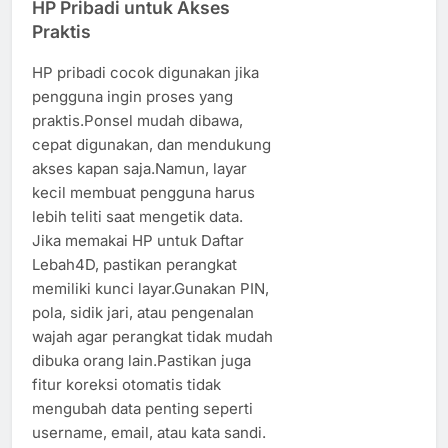
HP Pribadi untuk Akses
Praktis
HP pribadi cocok digunakan jika
pengguna ingin proses yang
praktis.Ponsel mudah dibawa,
cepat digunakan, dan mendukung
akses kapan saja.Namun, layar
kecil membuat pengguna harus
lebih teliti saat mengetik data.
Jika memakai HP untuk Daftar
Lebah4D, pastikan perangkat
memiliki kunci layar.Gunakan PIN,
pola, sidik jari, atau pengenalan
wajah agar perangkat tidak mudah
dibuka orang lain.Pastikan juga
fitur koreksi otomatis tidak
mengubah data penting seperti
username, email, atau kata sandi.