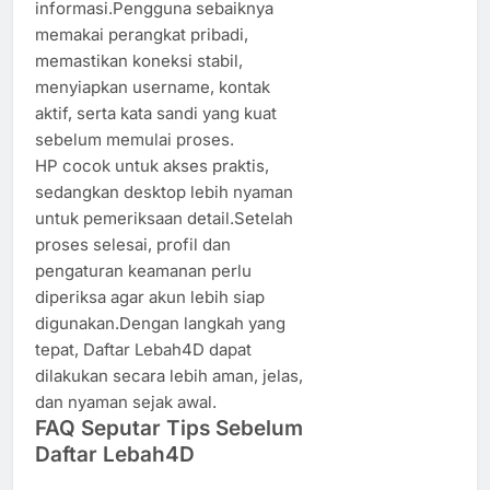
informasi.Pengguna sebaiknya
memakai perangkat pribadi,
memastikan koneksi stabil,
menyiapkan username, kontak
aktif, serta kata sandi yang kuat
sebelum memulai proses.
HP cocok untuk akses praktis,
sedangkan desktop lebih nyaman
untuk pemeriksaan detail.Setelah
proses selesai, profil dan
pengaturan keamanan perlu
diperiksa agar akun lebih siap
digunakan.Dengan langkah yang
tepat, Daftar Lebah4D dapat
dilakukan secara lebih aman, jelas,
dan nyaman sejak awal.
FAQ Seputar Tips Sebelum
Daftar Lebah4D