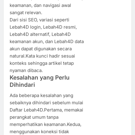
keamanan, dan navigasi awal
sangat relevan.
Dari sisi SEO, variasi seperti
Lebah4D login, Lebah4D resmi,
Lebah4D alternatif, Lebah4D
keamanan akun, dan Lebah4D data
akun dapat digunakan secara
natural.Kata kunci hadir sesuai
konteks sehingga artikel tetap
nyaman dibaca.
Kesalahan yang Perlu
Dihindari
Ada beberapa kesalahan yang
sebaiknya dihindari sebelum mulai
Daftar Lebah4D.Pertama, memakai
perangkat umum tanpa
memperhatikan keamanan.Kedua,
menggunakan koneksi tidak