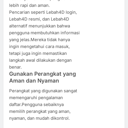
lebih rapi dan aman.
Pencarian seperti Lebah4D login,
Lebah4D resmi, dan Lebah4D
alternatif menunjukkan bahwa
pengguna membutuhkan informasi
yang jelas.Mereka tidak hanya
ingin mengetahui cara masuk,
tetapi juga ingin memastikan
langkah awal dilakukan dengan
benar.
Gunakan Perangkat yang
Aman dan Nyaman
Perangkat yang digunakan sangat
memengaruhi pengalaman
daftar.Pengguna sebaiknya
memilih perangkat yang aman,
nyaman, dan mudah dikontrol.