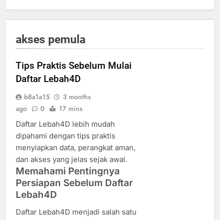
akses pemula
Tips Praktis Sebelum Mulai
Daftar Lebah4D
b8a1a15
3 months
ago
0
17 mins
Daftar Lebah4D lebih mudah
dipahami dengan tips praktis
menyiapkan data, perangkat aman,
dan akses yang jelas sejak awal.
Memahami Pentingnya
Persiapan Sebelum Daftar
Lebah4D
Daftar Lebah4D menjadi salah satu