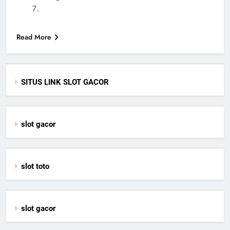
Read More
SITUS LINK SLOT GACOR
slot gacor
slot toto
slot gacor