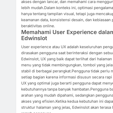
akses dengan lancar, dan memahami cara mengguna
lebih mudah.Dalam konteks ini, optimasi pengala
hanya tentang tampilan visual, tetapi juga mencak
keamanan data, konsistensi desain, dan kebiasaan
beraktivitas online.
Memahami User Experience dala
Edwinslot
User experience atau UX adalah keseluruhan peng
dirasakan pengguna saat berinteraksi dengan sebu
Edwinslot, UX yang baik dapat terlihat dari halama
menu yang tidak membingungkan, tombol yang jelas
stabil di berbagai perangkat.Pengguna tidak perlu
setiap bagian karena informasi disusun secara rapi 
UX yang optimal juga berarti pengguna dapat meny
kebutuhannya tanpa banyak hambatan.Pengguna 
arahan yang mudah dipahami, sedangkan penggun
akses yang efisien.Ketika kedua kebutuhan ini dapa
struktur halaman yang jelas, Edwinslot akan terasa 