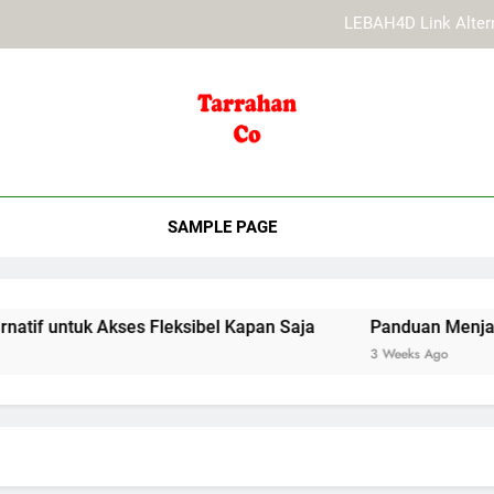
LEBAH4D Link Altern
Panduan Menjaga Keamanan S
KAYA787 Alternatif dengan A
rahan Co
Cara Mengatasi EDWINS
ntraktor Dan Desain Bangunan Berkualitas Dari Tarrahan Co. S
LEBAH4D Link Altern
SAMPLE PAGE
Panduan Menjaga Keamanan S
KAYA787 Alternatif dengan A
 Akses Fleksibel Kapan Saja
Panduan Menjaga Keamanan
3 Weeks Ago