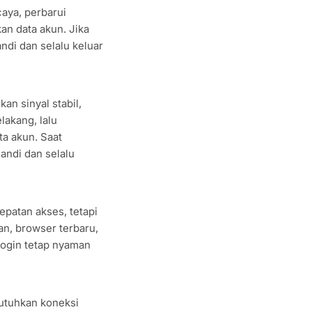
caya, perbarui
an data akun. Jika
di dan selalu keluar
an sinyal stabil,
lakang, lalu
a akun. Saat
andi dan selalu
epatan akses, tetapi
n, browser terbaru,
ogin tetap nyaman
utuhkan koneksi