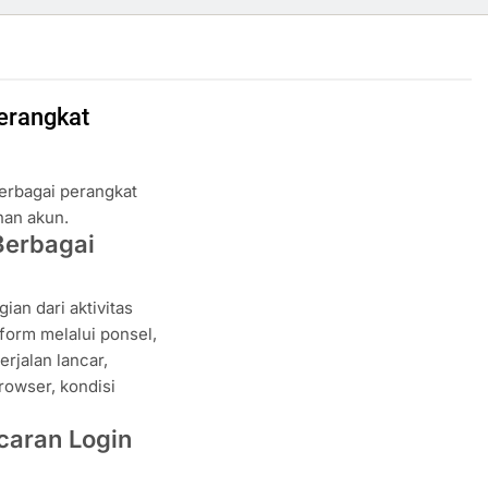
erangkat
berbagai perangkat
nan akun.
Berbagai
ian dari aktivitas
form melalui ponsel,
erjalan lancar,
rowser, kondisi
caran Login