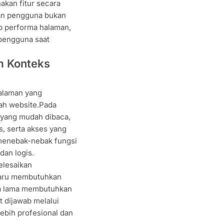
kan fitur secara
man pengguna bukan
up performa halaman,
 pengguna saat
m Konteks
alaman yang
ah website.Pada
n yang mudah dibaca,
, serta akses yang
 menebak-nebak fungsi
dan logis.
elesaikan
baru membutuhkan
a lama membutuhkan
t dijawab melalui
lebih profesional dan