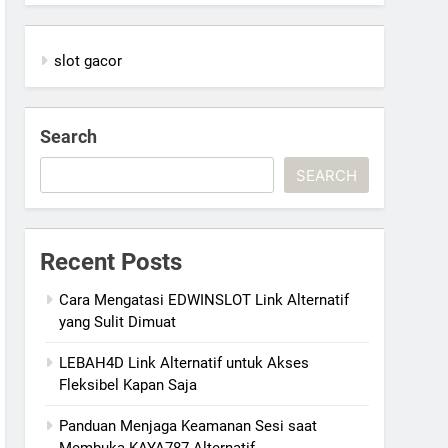
slot gacor
Search
SEARCH
Recent Posts
Cara Mengatasi EDWINSLOT Link Alternatif
yang Sulit Dimuat
LEBAH4D Link Alternatif untuk Akses
Fleksibel Kapan Saja
Panduan Menjaga Keamanan Sesi saat