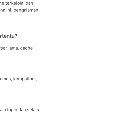
he terkelola, dan
na ini, pengalaman
ertentu?
wser lama, cache
 aman, kompatibel,
ata login dan selalu