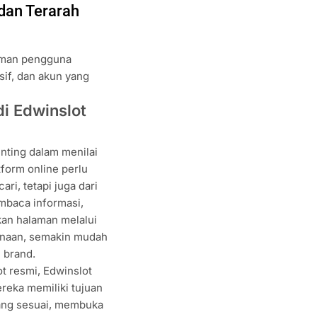
dan Terarah
aman pengguna
sif, dan akun yang
i Edwinslot
nting dalam menilai
tform online perlu
ri, tetapi juga dari
baca informasi,
an halaman melalui
unaan, semakin mudah
 brand.
t resmi, Edwinslot
ereka memiliki tujuan
ang sesuai, membuka