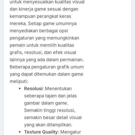
untuk menyesuaikan kualitas visual
dan kinerja game sesuai dengan
kemampuan perangkat keras
mereka. Setiap game umumnya
menyediakan berbagai opsi
pengaturan yang memungkinkan
pemain untuk memilih kualitas
grafis, resolusi, dan efek visual
lainnya yang ada dalam permainan.
Beberapa pengaturan grafik umum
yang dapat ditemukan dalam game
meliputi:
Resolusi
: Menentukan
seberapa tajam dan jelas
gambar dalam game.
Semakin tinggi resolusi,
semakin besar detail visual
yang akan ditampilkan.
Texture Quality
: Mengatur