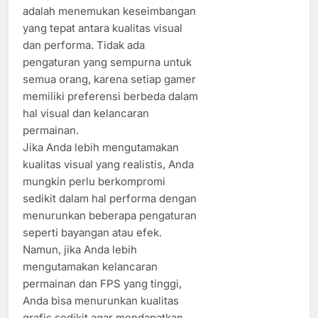
adalah menemukan keseimbangan
yang tepat antara kualitas visual
dan performa. Tidak ada
pengaturan yang sempurna untuk
semua orang, karena setiap gamer
memiliki preferensi berbeda dalam
hal visual dan kelancaran
permainan.
Jika Anda lebih mengutamakan
kualitas visual yang realistis, Anda
mungkin perlu berkompromi
sedikit dalam hal performa dengan
menurunkan beberapa pengaturan
seperti bayangan atau efek.
Namun, jika Anda lebih
mengutamakan kelancaran
permainan dan FPS yang tinggi,
Anda bisa menurunkan kualitas
grafis sedikit agar mendapatkan