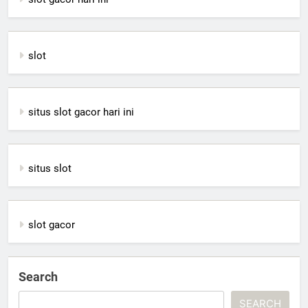
slot
situs slot gacor hari ini
situs slot
slot gacor
Search
SEARCH