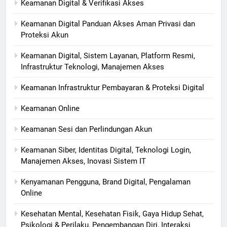
Keamanan Digital & Verifikasi Akses
Keamanan Digital Panduan Akses Aman Privasi dan
Proteksi Akun
Keamanan Digital, Sistem Layanan, Platform Resmi,
Infrastruktur Teknologi, Manajemen Akses
Keamanan Infrastruktur Pembayaran & Proteksi Digital
Keamanan Online
Keamanan Sesi dan Perlindungan Akun
Keamanan Siber, Identitas Digital, Teknologi Login,
Manajemen Akses, Inovasi Sistem IT
Kenyamanan Pengguna, Brand Digital, Pengalaman
Online
Kesehatan Mental, Kesehatan Fisik, Gaya Hidup Sehat,
Psikologi & Perilaku, Pengembangan Diri, Interaksi