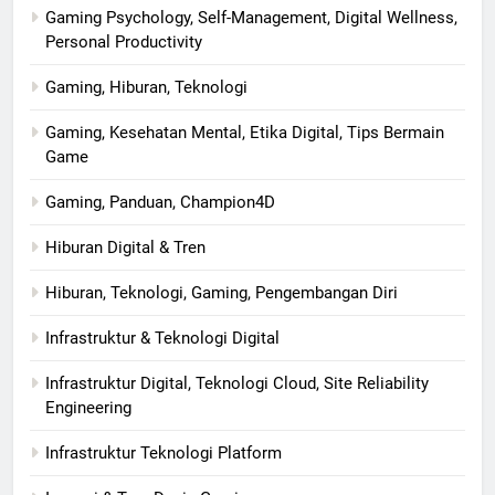
Gaming Psychology, Self-Management, Digital Wellness,
Personal Productivity
Gaming, Hiburan, Teknologi
Gaming, Kesehatan Mental, Etika Digital, Tips Bermain
Game
Gaming, Panduan, Champion4D
Hiburan Digital & Tren
Hiburan, Teknologi, Gaming, Pengembangan Diri
Infrastruktur & Teknologi Digital
Infrastruktur Digital, Teknologi Cloud, Site Reliability
Engineering
Infrastruktur Teknologi Platform