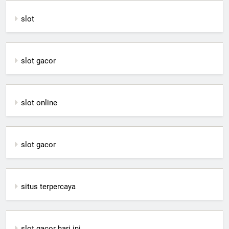
slot
slot gacor
slot online
slot gacor
situs terpercaya
slot gacor hari ini