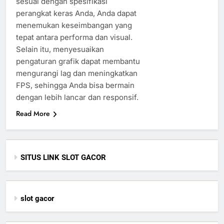
sesuai dengan spesifikasi
perangkat keras Anda, Anda dapat
menemukan keseimbangan yang
tepat antara performa dan visual.
Selain itu, menyesuaikan
pengaturan grafik dapat membantu
mengurangi lag dan meningkatkan
FPS, sehingga Anda bisa bermain
dengan lebih lancar dan responsif.
Read More
SITUS LINK SLOT GACOR
slot gacor