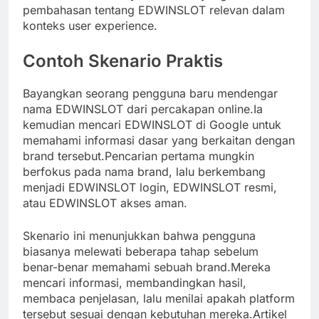
pembahasan tentang EDWINSLOT relevan dalam
konteks user experience.
Contoh Skenario Praktis
Bayangkan seorang pengguna baru mendengar
nama EDWINSLOT dari percakapan online.Ia
kemudian mencari EDWINSLOT di Google untuk
memahami informasi dasar yang berkaitan dengan
brand tersebut.Pencarian pertama mungkin
berfokus pada nama brand, lalu berkembang
menjadi EDWINSLOT login, EDWINSLOT resmi,
atau EDWINSLOT akses aman.
Skenario ini menunjukkan bahwa pengguna
biasanya melewati beberapa tahap sebelum
benar-benar memahami sebuah brand.Mereka
mencari informasi, membandingkan hasil,
membaca penjelasan, lalu menilai apakah platform
tersebut sesuai dengan kebutuhan mereka.Artikel