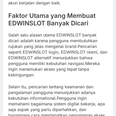
akun berjalan dengan baik.
Faktor Utama yang Membuat
EDWINSLOT Banyak Dicari
Salah satu alasan utama EDWINSLOT banyak
dicari adalah karena pengguna membutuhkan
rujukan yang jelas mengenai brand.Pencarian
seperti EDWINSLOT login, EDWINSLOT resmi, dan
EDWINSLOT alternatif menunjukkan bahwa
pengguna memiliki kebutuhan navigasi.Mereka
ingin menemukan akses yang tepat tanpa
kebingungan.
Selain itu, pencarian tentang keamanan dan
pengalaman pengguna menunjukkan adanya
kebutuhan informational.Pengguna ingin
memahami bagaimana sistem digital bekerja, apa
saja aspek yang perlu diperhatikan, dan
bagaimana cara mendapatkan pengalaman akses