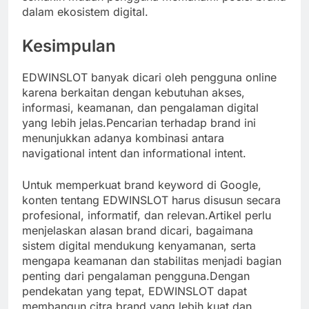
dalam ekosistem digital.
Kesimpulan
EDWINSLOT banyak dicari oleh pengguna online
karena berkaitan dengan kebutuhan akses,
informasi, keamanan, dan pengalaman digital
yang lebih jelas.Pencarian terhadap brand ini
menunjukkan adanya kombinasi antara
navigational intent dan informational intent.
Untuk memperkuat brand keyword di Google,
konten tentang EDWINSLOT harus disusun secara
profesional, informatif, dan relevan.Artikel perlu
menjelaskan alasan brand dicari, bagaimana
sistem digital mendukung kenyamanan, serta
mengapa keamanan dan stabilitas menjadi bagian
penting dari pengalaman pengguna.Dengan
pendekatan yang tepat, EDWINSLOT dapat
membangun citra brand yang lebih kuat dan