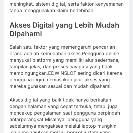
meningkat, sistem digital, serta faktor kenyamanan
tanpa menggunakan klaim berlebihan.
Akses Digital yang Lebih Mudah
Dipahami
Salah satu faktor yang memengaruhi pencarian
brand adalah kemudahan akses.Pengguna online
menyukai platform yang memiliki alur sederhana,
tampilan jelas, dan proses navigasi yang tidak
membingungkan.EDWINSLOT sering dicari karena
pengguna ingin memastikan jalur akses yang
mereka gunakan sesuai dan mudah dipahami.
Akses digital yang baik tidak hanya berkaitan
dengan halaman yang cepat terbuka, tetapi juga
mencakup pengalaman saat pengguna berpindah
antarperangkat.Misalnya, pengguna yang
sebelumnya mengakses melalui laptop mungkin
ingin melanjutkan melalui ponsel.Sistem yang