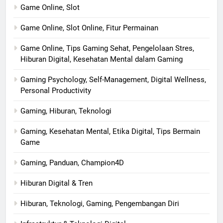
Game Online, Slot
Game Online, Slot Online, Fitur Permainan
Game Online, Tips Gaming Sehat, Pengelolaan Stres,
Hiburan Digital, Kesehatan Mental dalam Gaming
Gaming Psychology, Self-Management, Digital Wellness,
Personal Productivity
Gaming, Hiburan, Teknologi
Gaming, Kesehatan Mental, Etika Digital, Tips Bermain
Game
Gaming, Panduan, Champion4D
Hiburan Digital & Tren
Hiburan, Teknologi, Gaming, Pengembangan Diri