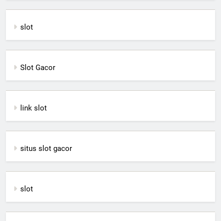
slot
Slot Gacor
link slot
situs slot gacor
slot