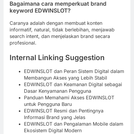
Bagaimana cara memperkuat brand
keyword EDWINSLOT?
Caranya adalah dengan membuat konten
informatif, natural, tidak berlebihan, menjawab
search intent, dan menjelaskan brand secara
profesional.
Internal Linking Suggestion
EDWINSLOT dan Peran Sistem Digital dalam
Membangun Akses yang Lebih Stabil
EDWINSLOT dan Keamanan Digital sebagai
Dasar Kenyamanan Pengguna
Panduan Memahami Akses EDWINSLOT
untuk Pengguna Baru
EDWINSLOT Resmi dan Pentingnya
Informasi Brand yang Jelas
EDWINSLOT dan Pengalaman Mobile dalam
Ekosistem Digital Modern