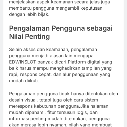
menjelaskan aspek keamanan secara jelas juga
membantu pengguna mengambil keputusan
dengan lebih bijak.
Pengalaman Pengguna sebagai
Nilai Penting
Selain akses dan keamanan, pengalaman
pengguna menjadi alasan lain mengapa
EDWINSLOT banyak dicari.Platform digital yang
baik harus mampu menghadirkan tampilan yang
rapi, respons cepat, dan alur penggunaan yang
mudah diikuti.
Pengalaman pengguna tidak hanya ditentukan oleh
desain visual, tetapi juga oleh cara sistem
merespons kebutuhan pengguna.Jika halaman
mudah dipahami, fitur tersusun logis, dan
informasi penting mudah ditemukan, pengguna
akan merasa lebih nyaman.Inilah yang membuat