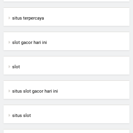
situs terpercaya
slot gacor hari ini
slot
situs slot gacor hari ini
situs slot