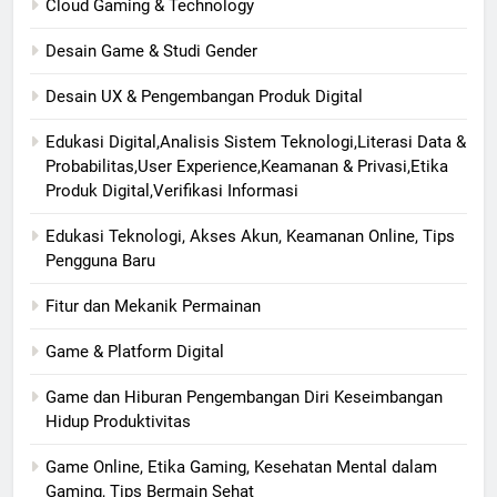
Cloud Gaming & Technology
Desain Game & Studi Gender
Desain UX & Pengembangan Produk Digital
Edukasi Digital,Analisis Sistem Teknologi,Literasi Data &
Probabilitas,User Experience,Keamanan & Privasi,Etika
Produk Digital,Verifikasi Informasi
Edukasi Teknologi, Akses Akun, Keamanan Online, Tips
Pengguna Baru
Fitur dan Mekanik Permainan
Game & Platform Digital
Game dan Hiburan Pengembangan Diri Keseimbangan
Hidup Produktivitas
Game Online, Etika Gaming, Kesehatan Mental dalam
Gaming, Tips Bermain Sehat