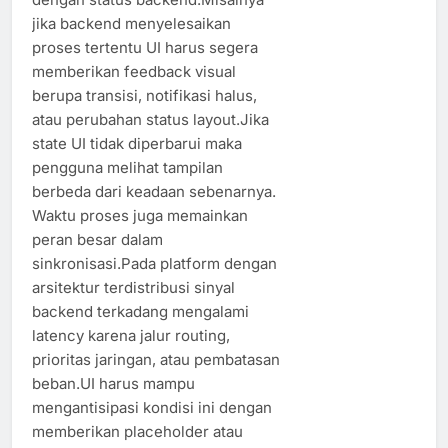
jika backend menyelesaikan
proses tertentu UI harus segera
memberikan feedback visual
berupa transisi, notifikasi halus,
atau perubahan status layout.Jika
state UI tidak diperbarui maka
pengguna melihat tampilan
berbeda dari keadaan sebenarnya.
Waktu proses juga memainkan
peran besar dalam
sinkronisasi.Pada platform dengan
arsitektur terdistribusi sinyal
backend terkadang mengalami
latency karena jalur routing,
prioritas jaringan, atau pembatasan
beban.UI harus mampu
mengantisipasi kondisi ini dengan
memberikan placeholder atau