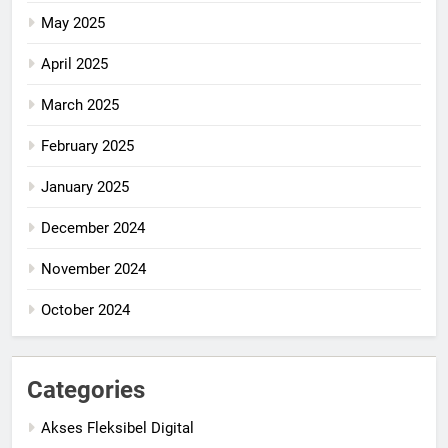
May 2025
April 2025
March 2025
February 2025
January 2025
December 2024
November 2024
October 2024
Categories
Akses Fleksibel Digital