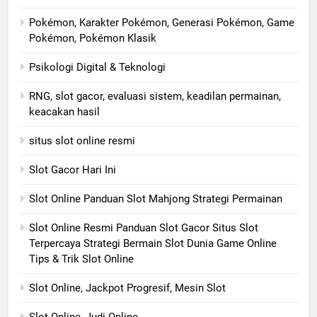
Pokémon, Karakter Pokémon, Generasi Pokémon, Game
Pokémon, Pokémon Klasik
Psikologi Digital & Teknologi
RNG, slot gacor, evaluasi sistem, keadilan permainan,
keacakan hasil
situs slot online resmi
Slot Gacor Hari Ini
Slot Online Panduan Slot Mahjong Strategi Permainan
Slot Online Resmi Panduan Slot Gacor Situs Slot
Terpercaya Strategi Bermain Slot Dunia Game Online
Tips & Trik Slot Online
Slot Online, Jackpot Progresif, Mesin Slot
Slot Online, Judi Online