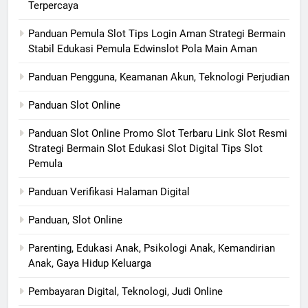
Terpercaya
Panduan Pemula Slot Tips Login Aman Strategi Bermain
Stabil Edukasi Pemula Edwinslot Pola Main Aman
Panduan Pengguna, Keamanan Akun, Teknologi Perjudian
Panduan Slot Online
Panduan Slot Online Promo Slot Terbaru Link Slot Resmi
Strategi Bermain Slot Edukasi Slot Digital Tips Slot
Pemula
Panduan Verifikasi Halaman Digital
Panduan, Slot Online
Parenting, Edukasi Anak, Psikologi Anak, Kemandirian
Anak, Gaya Hidup Keluarga
Pembayaran Digital, Teknologi, Judi Online