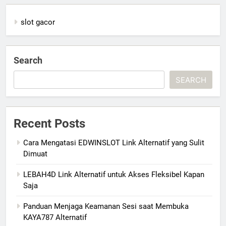
slot gacor
Search
SEARCH
Recent Posts
Cara Mengatasi EDWINSLOT Link Alternatif yang Sulit
Dimuat
LEBAH4D Link Alternatif untuk Akses Fleksibel Kapan
Saja
Panduan Menjaga Keamanan Sesi saat Membuka
KAYA787 Alternatif