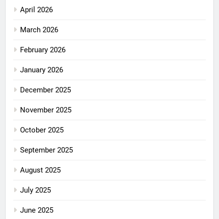
April 2026
March 2026
February 2026
January 2026
December 2025
November 2025
October 2025
September 2025
August 2025
July 2025
June 2025