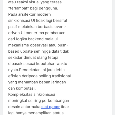
atau reaksi visual yang terasa
“terlambat” bagi pengguna.
Pada arsitektur modern
sinkronisasi UI tidak lagi bersifat
pasif melainkan berbasis event-
driven.UI menerima pembaruan
dari logika backend melalui
mekanisme observasi atau push-
based update sehingga data tidak
sekadar dimuat ulang tetapi
dipasok sesuai kebutuhan waktu
nyata.Pendekatan ini jauh lebih
efisien daripada polling tradisional
yang menambah beban jaringan
dan komputasi.
Kompleksitas sinkronisasi
meningkat seiring perkembangan
desain antarmuka.
slot gacor
tidak
lagi hanya menampilkan status