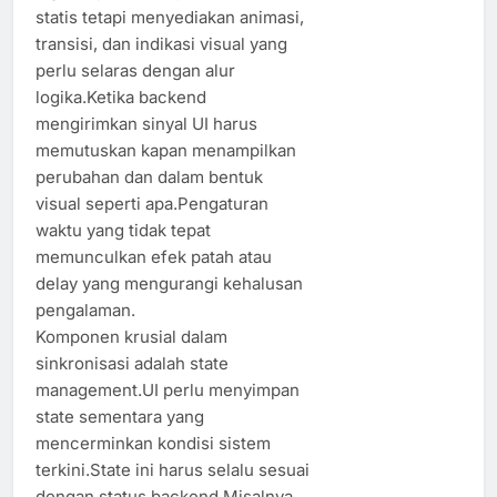
statis tetapi menyediakan animasi,
transisi, dan indikasi visual yang
perlu selaras dengan alur
logika.Ketika backend
mengirimkan sinyal UI harus
memutuskan kapan menampilkan
perubahan dan dalam bentuk
visual seperti apa.Pengaturan
waktu yang tidak tepat
memunculkan efek patah atau
delay yang mengurangi kehalusan
pengalaman.
Komponen krusial dalam
sinkronisasi adalah state
management.UI perlu menyimpan
state sementara yang
mencerminkan kondisi sistem
terkini.State ini harus selalu sesuai
dengan status backend.Misalnya