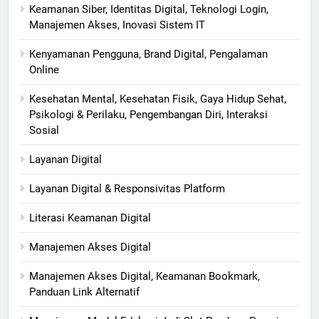
Keamanan Siber, Identitas Digital, Teknologi Login,
Manajemen Akses, Inovasi Sistem IT
Kenyamanan Pengguna, Brand Digital, Pengalaman
Online
Kesehatan Mental, Kesehatan Fisik, Gaya Hidup Sehat,
Psikologi & Perilaku, Pengembangan Diri, Interaksi
Sosial
Layanan Digital
Layanan Digital & Responsivitas Platform
Literasi Keamanan Digital
Manajemen Akses Digital
Manajemen Akses Digital, Keamanan Bookmark,
Panduan Link Alternatif