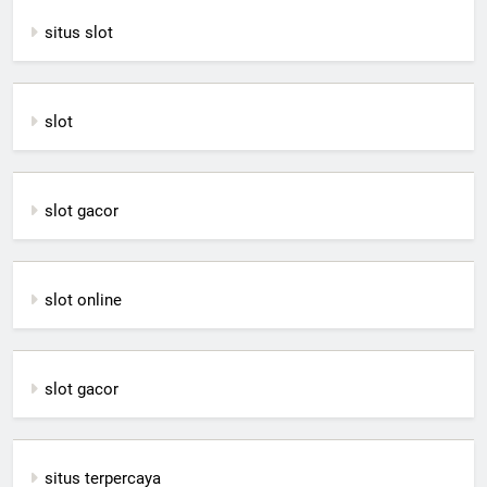
situs slot
slot
slot gacor
slot online
slot gacor
situs terpercaya