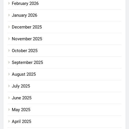
February 2026
January 2026
December 2025
November 2025
October 2025
September 2025
August 2025
July 2025
June 2025
May 2025
April 2025