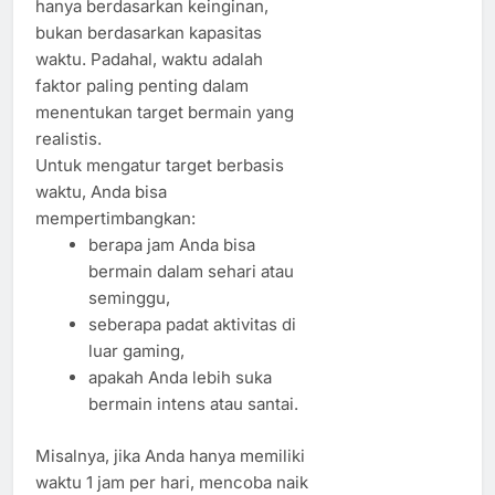
hanya berdasarkan keinginan,
bukan berdasarkan kapasitas
waktu. Padahal, waktu adalah
faktor paling penting dalam
menentukan target bermain yang
realistis.
Untuk mengatur target berbasis
waktu, Anda bisa
mempertimbangkan:
berapa jam Anda bisa
bermain dalam sehari atau
seminggu,
seberapa padat aktivitas di
luar gaming,
apakah Anda lebih suka
bermain intens atau santai.
Misalnya, jika Anda hanya memiliki
waktu 1 jam per hari, mencoba naik