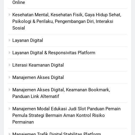
Online
Kesehatan Mental, Kesehatan Fisik, Gaya Hidup Sehat,
Psikologi & Perilaku, Pengembangan Diri, Interaksi
Sosial
Layanan Digital
Layanan Digital & Responsivitas Platform
Literasi Keamanan Digital
Manajemen Akses Digital
Manajemen Akses Digital, Keamanan Bookmark,
Panduan Link Alternatif
Manajemen Modal Edukasi Judi Slot Panduan Pemain
Pemula Strategi Bermain Aman Kontrol Risiko
Permainan
Manajemen Trafik Digital,Stabilitas Platform