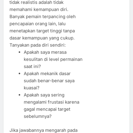
tidak realistis adalah tidak
memahami kemampuan diri.
Banyak pemain terpancing oleh
pencapaian orang lain, lalu
menetapkan target tinggi tanpa
dasar kemampuan yang cukup.
Tanyakan pada diri sendiri:
Apakah saya merasa
kesulitan di level permainan
saat ini?
Apakah mekanik dasar
sudah benar-benar saya
kuasai?
Apakah saya sering
mengalami frustasi karena
gagal mencapai target
sebelumnya?
Jika jawabannya mengarah pada