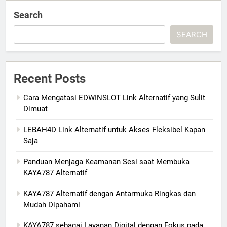
Search
SEARCH
Recent Posts
Cara Mengatasi EDWINSLOT Link Alternatif yang Sulit
Dimuat
LEBAH4D Link Alternatif untuk Akses Fleksibel Kapan
Saja
Panduan Menjaga Keamanan Sesi saat Membuka
KAYA787 Alternatif
KAYA787 Alternatif dengan Antarmuka Ringkas dan
Mudah Dipahami
KAYA787 sebagai Layanan Digital dengan Fokus pada