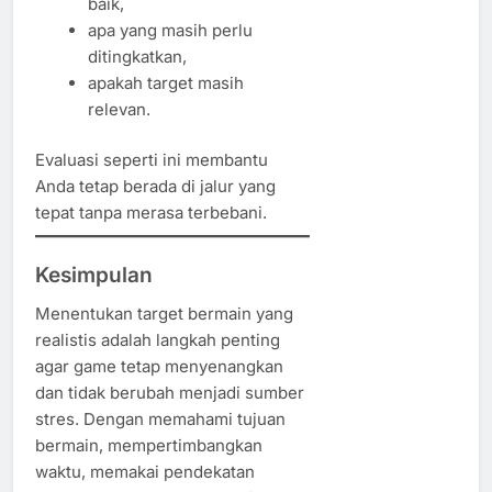
baik,
apa yang masih perlu
ditingkatkan,
apakah target masih
relevan.
Evaluasi seperti ini membantu
Anda tetap berada di jalur yang
tepat tanpa merasa terbebani.
Kesimpulan
Menentukan target bermain yang
realistis adalah langkah penting
agar game tetap menyenangkan
dan tidak berubah menjadi sumber
stres. Dengan memahami tujuan
bermain, mempertimbangkan
waktu, memakai pendekatan