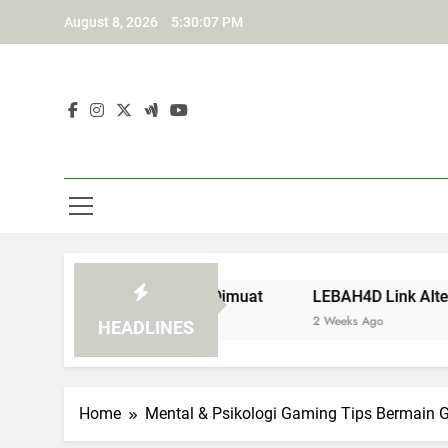
Skip
August 8, 2026
5:30:08 PM
to
content
Tar
Layanan Ko
natif yang Sulit Dimuat
LEBAH4D Link Alternatif untuk
2 Weeks Ago
HEADLINES
Home
Mental & Psikologi Gaming Tips Bermain 