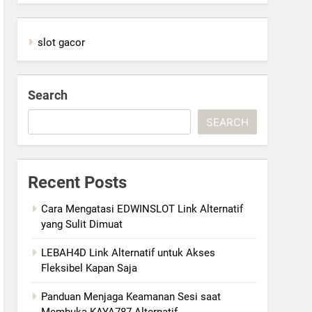
slot gacor
Search
SEARCH
Recent Posts
Cara Mengatasi EDWINSLOT Link Alternatif
yang Sulit Dimuat
LEBAH4D Link Alternatif untuk Akses
Fleksibel Kapan Saja
Panduan Menjaga Keamanan Sesi saat