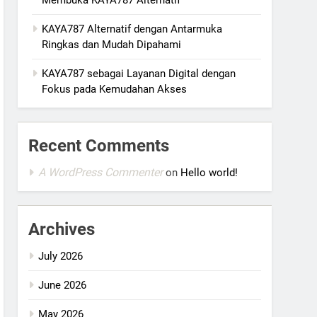
Membuka KAYA787 Alternatif
KAYA787 Alternatif dengan Antarmuka
Ringkas dan Mudah Dipahami
KAYA787 sebagai Layanan Digital dengan
Fokus pada Kemudahan Akses
Recent Comments
A WordPress Commenter
on
Hello world!
Archives
July 2026
June 2026
May 2026