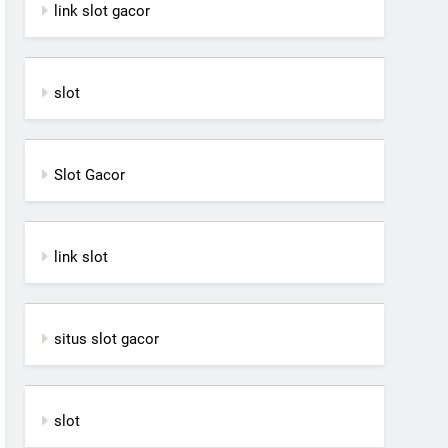
link slot gacor
slot
Slot Gacor
link slot
situs slot gacor
slot