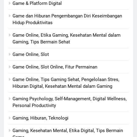
Game & Platform Digital
Game dan Hiburan Pengembangan Diri Keseimbangan
Hidup Produktivitas
Game Online, Etika Gaming, Kesehatan Mental dalam
Gaming, Tips Bermain Sehat
Game Online, Slot
Game Online, Slot Online, Fitur Permainan
Game Online, Tips Gaming Sehat, Pengelolaan Stres,
Hiburan Digital, Kesehatan Mental dalam Gaming
Gaming Psychology, Self-Management, Digital Wellness,
Personal Productivity
Gaming, Hiburan, Teknologi
Gaming, Kesehatan Mental, Etika Digital, Tips Bermain