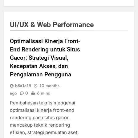
UI/UX & Web Performance
Optimalisasi Kinerja Front-
End Rendering untuk Situs
Gacor: Strategi Visual,
Kecepatan Akses, dan
Pengalaman Pengguna
b8a1a15
10 months
ago
0
6 mins
Pembahasan teknis mengenai
optimalisasi kinerja front-end
rendering pada situs gacor,
mencakup teknik rendering
efisien, strategi pemuatan aset,