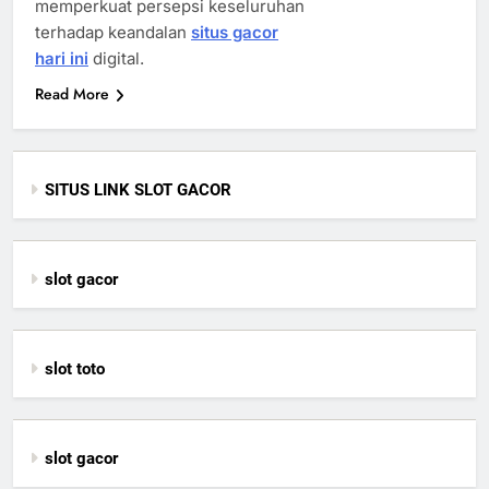
memperkuat persepsi keseluruhan
terhadap keandalan
situs gacor
hari ini
digital.
Read More
SITUS LINK SLOT GACOR
slot gacor
slot toto
slot gacor