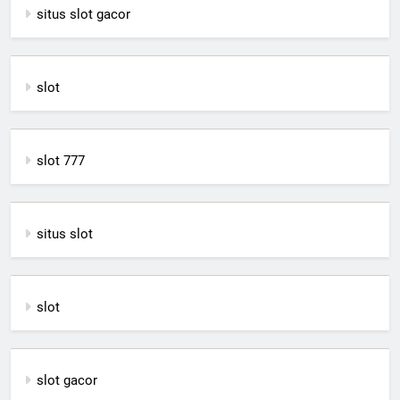
situs slot gacor
slot
slot 777
situs slot
slot
slot gacor