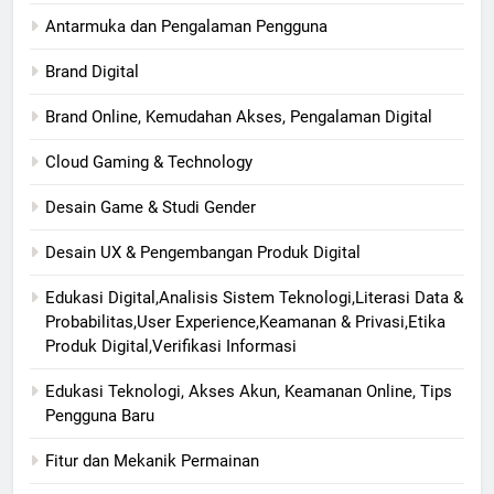
Antarmuka dan Pengalaman Pengguna
Brand Digital
Brand Online, Kemudahan Akses, Pengalaman Digital
Cloud Gaming & Technology
Desain Game & Studi Gender
Desain UX & Pengembangan Produk Digital
Edukasi Digital,Analisis Sistem Teknologi,Literasi Data &
Probabilitas,User Experience,Keamanan & Privasi,Etika
Produk Digital,Verifikasi Informasi
Edukasi Teknologi, Akses Akun, Keamanan Online, Tips
Pengguna Baru
Fitur dan Mekanik Permainan