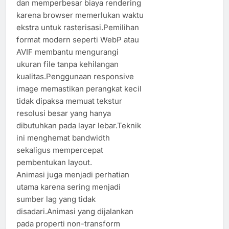
dan memperbesar biaya rendering
karena browser memerlukan waktu
ekstra untuk rasterisasi.Pemilihan
format modern seperti WebP atau
AVIF membantu mengurangi
ukuran file tanpa kehilangan
kualitas.Penggunaan responsive
image memastikan perangkat kecil
tidak dipaksa memuat tekstur
resolusi besar yang hanya
dibutuhkan pada layar lebar.Teknik
ini menghemat bandwidth
sekaligus mempercepat
pembentukan layout.
Animasi juga menjadi perhatian
utama karena sering menjadi
sumber lag yang tidak
disadari.Animasi yang dijalankan
pada properti non-transform