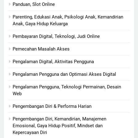
Panduan, Slot Online
Parenting, Edukasi Anak, Psikologi Anak, Kemandirian
Anak, Gaya Hidup Keluarga
Pembayaran Digital, Teknologi, Judi Online
Pemecahan Masalah Akses
Pengalaman Digital, Aktivitas Pengguna
Pengalaman Pengguna dan Optimasi Akses Digital
Pengalaman Pengguna, Teknologi Permainan, Desain
Web
Pengembangan Diri & Performa Harian
Pengembangan Diri, Kemandirian, Manajemen
Emosional, Gaya Hidup Positif, Mindset dan
Kepercayaan Diri