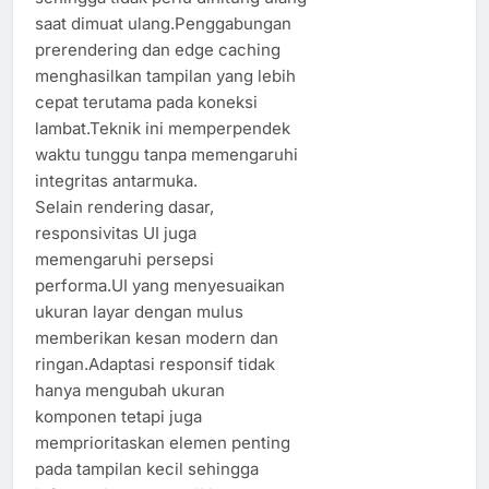
saat dimuat ulang.Penggabungan
prerendering dan edge caching
menghasilkan tampilan yang lebih
cepat terutama pada koneksi
lambat.Teknik ini memperpendek
waktu tunggu tanpa memengaruhi
integritas antarmuka.
Selain rendering dasar,
responsivitas UI juga
memengaruhi persepsi
performa.UI yang menyesuaikan
ukuran layar dengan mulus
memberikan kesan modern dan
ringan.Adaptasi responsif tidak
hanya mengubah ukuran
komponen tetapi juga
memprioritaskan elemen penting
pada tampilan kecil sehingga