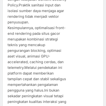
Policy.Praktik sanitasi input dan
isolasi sumber daya menjaga agar
rendering tidak menjadi vektor
penyusupan.
Kesimpulannya, optimalisasi front-
end rendering pada situs gacor
merupakan kombinasi strategi
teknis yang mencakup
pengurangan blocking, optimasi
aset visual, animasi GPU-
accelerated, caching cerdas, dan
telemetry.Melalui pendekatan ini
platform dapat memberikan
tampilan cepat dan stabil sekaligus
mempertahankan pengalaman
pengguna yang halus.Ini bukan
sekadar peningkatan visual tetapi
peningkatan kualitas interaksi yang