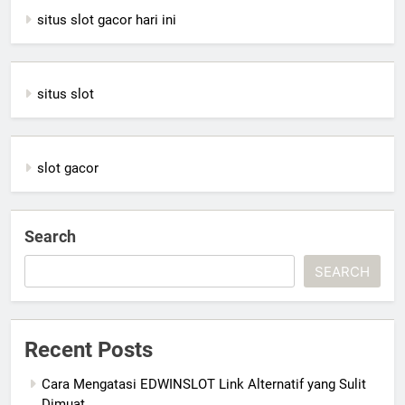
situs slot gacor hari ini
situs slot
slot gacor
Search
SEARCH
Recent Posts
Cara Mengatasi EDWINSLOT Link Alternatif yang Sulit
Dimuat