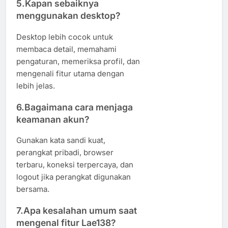
5.Kapan sebaiknya
menggunakan desktop?
Desktop lebih cocok untuk
membaca detail, memahami
pengaturan, memeriksa profil, dan
mengenali fitur utama dengan
lebih jelas.
6.Bagaimana cara menjaga
keamanan akun?
Gunakan kata sandi kuat,
perangkat pribadi, browser
terbaru, koneksi terpercaya, dan
logout jika perangkat digunakan
bersama.
7.Apa kesalahan umum saat
mengenal fitur Lae138?