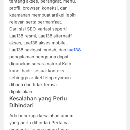
tentang akses, perangkat, menu,
profil, browser, koneksi, dan
keamanan membuat artikel lebih
relevan serta bermanfaat.
Dari sisi SEO, variasi seperti
Lae138 resmi, Lae138 alternatif
akses, Lae138 akses mobile,
Lae138 navigasi mudah, dan
lae138
pengalaman pengguna dapat
digunakan secara natural.Kata
kunci hadir sesuai konteks
sehingga artikel tetap nyaman
dibaca dan tidak terasa
dipaksakan.
Kesalahan yang Perlu
Dihindari
Ada beberapa kesalahan umum
yang perlu dihindari.Pertama,
membuka semua menu tanpa