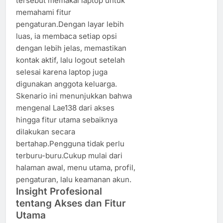
tersebut memakai laptop untuk
memahami fitur
pengaturan.Dengan layar lebih
luas, ia membaca setiap opsi
dengan lebih jelas, memastikan
kontak aktif, lalu logout setelah
selesai karena laptop juga
digunakan anggota keluarga.
Skenario ini menunjukkan bahwa
mengenal Lae138 dari akses
hingga fitur utama sebaiknya
dilakukan secara
bertahap.Pengguna tidak perlu
terburu-buru.Cukup mulai dari
halaman awal, menu utama, profil,
pengaturan, lalu keamanan akun.
Insight Profesional
tentang Akses dan Fitur
Utama