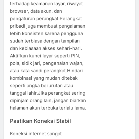
terhadap keamanan layar, riwayat
browser, data akun, dan
pengaturan perangkat.Perangkat
pribadi juga membuat pengalaman
lebih konsisten karena pengguna
sudah terbiasa dengan tampilan
dan kebiasaan akses sehari-hari.
Aktifkan kunci layar seperti PIN,
pola, sidik jari, pengenalan wajah,
atau kata sandi perangkat.Hindari
kombinasi yang mudah ditebak
seperti angka berurutan atau
tanggal lahir.Jika perangkat sering
dipinjam orang lain, jangan biarkan
halaman akun terbuka terlalu lama.
Pastikan Koneksi Stabil
Koneksi internet sangat