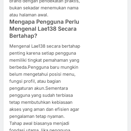
brand dengan pendekatan praktis,
bukan sekadar menemukan nama
atau halaman awal.
Mengapa Pengguna Perlu
Mengenal Lae138 Secara
Bertahap?
Mengenal Lae138 secara bertahap
penting karena setiap pengguna
memiliki tingkat pemahaman yang
berbeda.Pengguna baru mungkin
belum mengetahui posisi menu,
fungsi profil, atau bagian
pengaturan akun.Sementara
pengguna yang sudah terbiasa
tetap membutuhkan kebiasaan
akses yang aman dan efisien agar
pengalaman tetap nyaman.
Tahap awal biasanya menjadi
fondasi utama.Jika pengguna