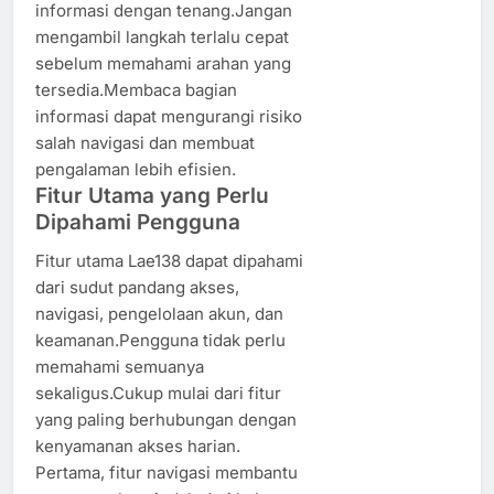
informasi dengan tenang.Jangan
mengambil langkah terlalu cepat
sebelum memahami arahan yang
tersedia.Membaca bagian
informasi dapat mengurangi risiko
salah navigasi dan membuat
pengalaman lebih efisien.
Fitur Utama yang Perlu
Dipahami Pengguna
Fitur utama Lae138 dapat dipahami
dari sudut pandang akses,
navigasi, pengelolaan akun, dan
keamanan.Pengguna tidak perlu
memahami semuanya
sekaligus.Cukup mulai dari fitur
yang paling berhubungan dengan
kenyamanan akses harian.
Pertama, fitur navigasi membantu