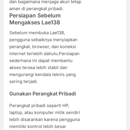
dan bagaimana menjaga akun tetap
aman di perangkat pribadi.
Persiapan Sebelum
Mengakses Lae138
Sebelum membuka Lae138,
pengguna sebaiknya menyiapkan
perangkat, browser, dan koneksi
internet terlebih dahulu.Persiapan
sederhana ini dapat membantu
akses terasa lebih stabil dan
mengurangi kendala teknis yang
sering terjadi.
Gunakan Perangkat Pribadi
Perangkat pribadi seperti HP,
laptop, atau komputer milik sendiri
lebih disarankan karena pengguna
memiliki kontrol lebih besar