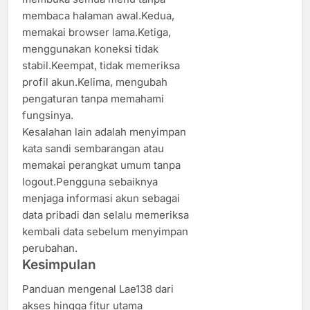
membaca halaman awal.Kedua,
memakai browser lama.Ketiga,
menggunakan koneksi tidak
stabil.Keempat, tidak memeriksa
profil akun.Kelima, mengubah
pengaturan tanpa memahami
fungsinya.
Kesalahan lain adalah menyimpan
kata sandi sembarangan atau
memakai perangkat umum tanpa
logout.Pengguna sebaiknya
menjaga informasi akun sebagai
data pribadi dan selalu memeriksa
kembali data sebelum menyimpan
perubahan.
Kesimpulan
Panduan mengenal Lae138 dari
akses hingga fitur utama