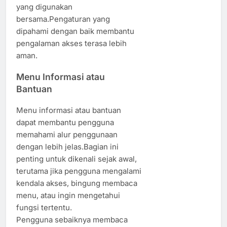
yang digunakan
bersama.Pengaturan yang
dipahami dengan baik membantu
pengalaman akses terasa lebih
aman.
Menu Informasi atau
Bantuan
Menu informasi atau bantuan
dapat membantu pengguna
memahami alur penggunaan
dengan lebih jelas.Bagian ini
penting untuk dikenali sejak awal,
terutama jika pengguna mengalami
kendala akses, bingung membaca
menu, atau ingin mengetahui
fungsi tertentu.
Pengguna sebaiknya membaca