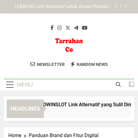
Skip
Panduan Menjaga Keamanan Sesi saat Membuka
to
KAYA787 Alternatif
content
KAYA787 Alternatif dengan Antarmuka Ringkas
dan Mudah Dipahami
Cara Mengatasi EDWINSLOT Link Alternatif yang
Sulit Dimuat
LEBAH4D Link Alternatif untuk Akses Fleksibel
Kapan Saja
Tarrahan Co
Layanan Kontraktor Dan Desain
Panduan Menjaga Keamanan Sesi saat Membuka
NEWSLETTER
RANDOM NEWS
KAYA787 Alternatif
Bangunan Berkualitas Dari Tarrahan Co.
KAYA787 Alternatif dengan Antarmuka Ringkas
Solusi Konstruksi Untuk Proyek Anda.
dan Mudah Dipahami
MENU
ra Mengatasi EDWINSLOT Link Alternatif yang Sulit Dimuat
HEADLINES
Weeks Ago
Home
Panduan Brand dan Fitur Digital