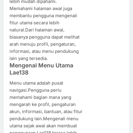
lebih mudah dipahami.
Memahami halaman awal juga
membantu pengguna mengenali
fitur utama secara lebih
natural.Dari halaman awal,
biasanya pengguna dapat melihat
arah menuju profil, pengaturan,
informasi, atau menu pendukung
lain yang tersedia.
Mengenal Menu Utama
Lae138
Menu utama adalah pusat
navigasi.Pengguna perlu
memahami bagian mana yang
mengarah ke profil, pengaturan
akun, informasi, bantuan, atau fitur
pendukung lain.Mengenali menu
utama sejak awal akan membuat
penggunaan Lae138 terasa lebih