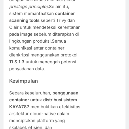
privilege principle
).Selain itu,
sistem memanfaatkan
container
scanning tools
seperti Trivy dan
Clair untuk mendeteksi kerentanan
pada image sebelum diterapkan di
lingkungan produksi.Semua
komunikasi antar container
dienkripsi menggunakan protokol
TLS 1.3
untuk mencegah potensi
penyadapan data.
Kesimpulan
Secara keseluruhan,
penggunaan
container untuk distribusi sistem
KAYA787
membuktikan efektivitas
arsitektur cloud-native dalam
menciptakan platform yang
skalabel, efisien, dan