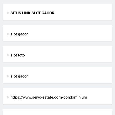
SITUS LINK SLOT GACOR
slot gacor
slot toto
slot gacor
https://www.seiyo-estate.com/condominium