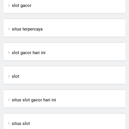
slot gacor
situs terpercaya
slot gacor hari ini
slot
situs slot gacor hari ini
situs slot