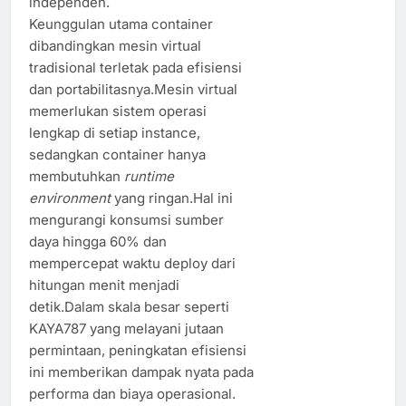
independen.
Keunggulan utama container
dibandingkan mesin virtual
tradisional terletak pada efisiensi
dan portabilitasnya.Mesin virtual
memerlukan sistem operasi
lengkap di setiap instance,
sedangkan container hanya
membutuhkan
runtime
environment
yang ringan.Hal ini
mengurangi konsumsi sumber
daya hingga 60% dan
mempercepat waktu deploy dari
hitungan menit menjadi
detik.Dalam skala besar seperti
KAYA787 yang melayani jutaan
permintaan, peningkatan efisiensi
ini memberikan dampak nyata pada
performa dan biaya operasional.