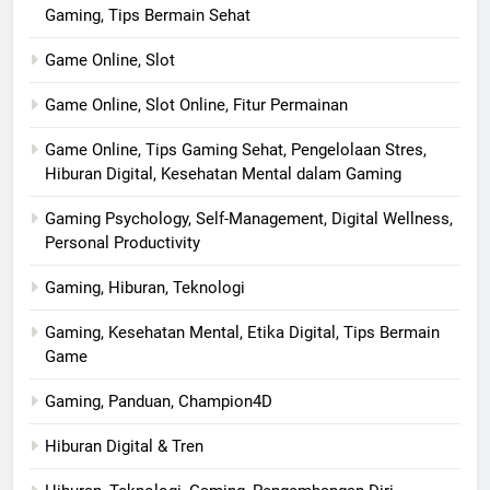
Gaming, Tips Bermain Sehat
Game Online, Slot
Game Online, Slot Online, Fitur Permainan
Game Online, Tips Gaming Sehat, Pengelolaan Stres,
Hiburan Digital, Kesehatan Mental dalam Gaming
Gaming Psychology, Self-Management, Digital Wellness,
Personal Productivity
Gaming, Hiburan, Teknologi
Gaming, Kesehatan Mental, Etika Digital, Tips Bermain
Game
Gaming, Panduan, Champion4D
Hiburan Digital & Tren