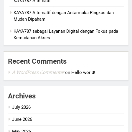
KAYA787 Alternatif
KAYA787 Alternatif dengan Antarmuka Ringkas dan
Mudah Dipahami
KAYA787 sebagai Layanan Digital dengan Fokus pada
Kemudahan Akses
Recent Comments
A WordPress Commenter
on
Hello world!
Archives
July 2026
June 2026
May 2026