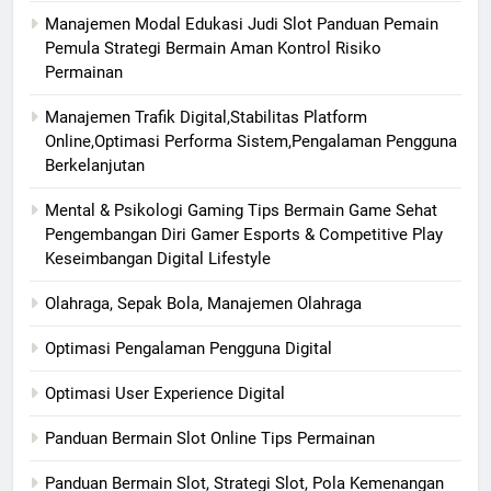
Manajemen Modal Edukasi Judi Slot Panduan Pemain
Pemula Strategi Bermain Aman Kontrol Risiko
Permainan
Manajemen Trafik Digital,Stabilitas Platform
Online,Optimasi Performa Sistem,Pengalaman Pengguna
Berkelanjutan
Mental & Psikologi Gaming Tips Bermain Game Sehat
Pengembangan Diri Gamer Esports & Competitive Play
Keseimbangan Digital Lifestyle
Olahraga, Sepak Bola, Manajemen Olahraga
Optimasi Pengalaman Pengguna Digital
Optimasi User Experience Digital
Panduan Bermain Slot Online Tips Permainan
Panduan Bermain Slot, Strategi Slot, Pola Kemenangan