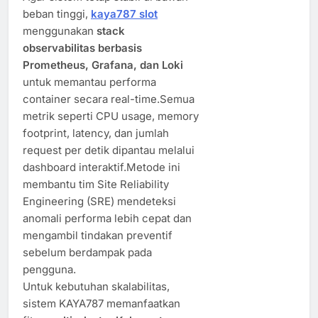
beban tinggi,
kaya787 slot
menggunakan
stack
observabilitas berbasis
Prometheus, Grafana, dan Loki
untuk memantau performa
container secara real-time.Semua
metrik seperti CPU usage, memory
footprint, latency, dan jumlah
request per detik dipantau melalui
dashboard interaktif.Metode ini
membantu tim Site Reliability
Engineering (SRE) mendeteksi
anomali performa lebih cepat dan
mengambil tindakan preventif
sebelum berdampak pada
pengguna.
Untuk kebutuhan skalabilitas,
sistem KAYA787 memanfaatkan