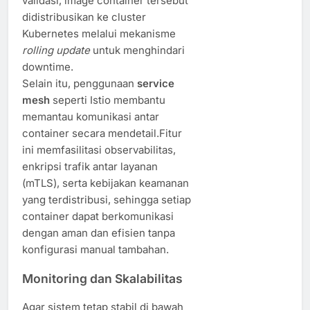
validasi, image container tersebut
didistribusikan ke cluster
Kubernetes melalui mekanisme
rolling update
untuk menghindari
downtime.
Selain itu, penggunaan
service
mesh
seperti Istio membantu
memantau komunikasi antar
container secara mendetail.Fitur
ini memfasilitasi observabilitas,
enkripsi trafik antar layanan
(mTLS), serta kebijakan keamanan
yang terdistribusi, sehingga setiap
container dapat berkomunikasi
dengan aman dan efisien tanpa
konfigurasi manual tambahan.
Monitoring dan Skalabilitas
Agar sistem tetap stabil di bawah