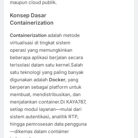
maupun cloud publik.
Konsep Dasar
Containerization
Containerization
adalah metode
virtualisasi di tingkat sistem
operasi yang memungkinkan
beberapa aplikasi berjalan secara
terisolasi dalam satu kernel.Salah
satu teknologi yang paling banyak
digunakan adalah
Docker
, yang
berperan sebagai platform untuk
membuat, mendistribusikan, dan
menjalankan container.Di KAYA787,
setiap modul layanan—mulai dari
sistem autentikasi, analitik RTP,
hingga pemrosesan data pengguna
—dikemas dalam container