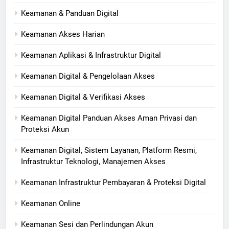
Keamanan & Panduan Digital
Keamanan Akses Harian
Keamanan Aplikasi & Infrastruktur Digital
Keamanan Digital & Pengelolaan Akses
Keamanan Digital & Verifikasi Akses
Keamanan Digital Panduan Akses Aman Privasi dan
Proteksi Akun
Keamanan Digital, Sistem Layanan, Platform Resmi,
Infrastruktur Teknologi, Manajemen Akses
Keamanan Infrastruktur Pembayaran & Proteksi Digital
Keamanan Online
Keamanan Sesi dan Perlindungan Akun