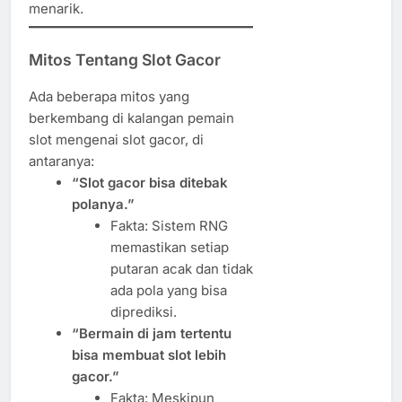
menarik.
Mitos Tentang Slot Gacor
Ada beberapa mitos yang
berkembang di kalangan pemain
slot mengenai slot gacor, di
antaranya:
“Slot gacor bisa ditebak
polanya.”
Fakta: Sistem RNG
memastikan setiap
putaran acak dan tidak
ada pola yang bisa
diprediksi.
“Bermain di jam tertentu
bisa membuat slot lebih
gacor.”
Fakta: Meskipun