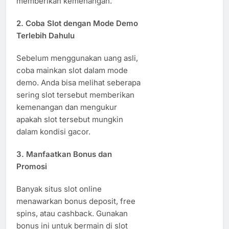
memberikan kemenangan.
2.
Coba Slot dengan Mode Demo
Terlebih Dahulu
Sebelum menggunakan uang asli,
coba mainkan slot dalam mode
demo. Anda bisa melihat seberapa
sering slot tersebut memberikan
kemenangan dan mengukur
apakah slot tersebut mungkin
dalam kondisi gacor.
3.
Manfaatkan Bonus dan
Promosi
Banyak situs slot online
menawarkan bonus deposit, free
spins, atau cashback. Gunakan
bonus ini untuk bermain di slot