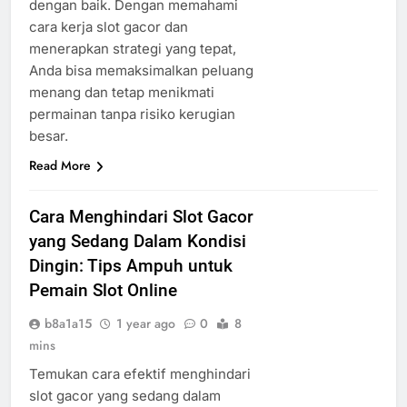
dengan baik. Dengan memahami
cara kerja slot gacor dan
menerapkan strategi yang tepat,
Anda bisa memaksimalkan peluang
menang dan tetap menikmati
permainan tanpa risiko kerugian
besar.
Read More
Cara Menghindari Slot Gacor
yang Sedang Dalam Kondisi
Dingin: Tips Ampuh untuk
Pemain Slot Online
b8a1a15
1 year ago
0
8
mins
Temukan cara efektif menghindari
slot gacor yang sedang dalam