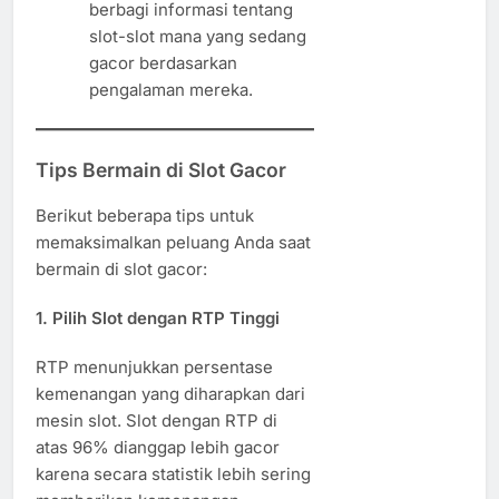
berbagi informasi tentang
slot-slot mana yang sedang
gacor berdasarkan
pengalaman mereka.
Tips Bermain di Slot Gacor
Berikut beberapa tips untuk
memaksimalkan peluang Anda saat
bermain di slot gacor:
1.
Pilih Slot dengan RTP Tinggi
RTP menunjukkan persentase
kemenangan yang diharapkan dari
mesin slot. Slot dengan RTP di
atas 96% dianggap lebih gacor
karena secara statistik lebih sering