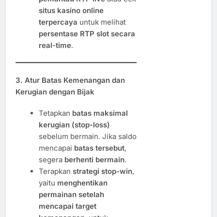
situs kasino online
terpercaya
untuk melihat
persentase RTP slot secara
real-time
.
3. Atur Batas Kemenangan dan
Kerugian dengan Bijak
Tetapkan
batas maksimal
kerugian (stop-loss)
sebelum bermain. Jika saldo
mencapai
batas tersebut
,
segera
berhenti bermain
.
Terapkan
strategi stop-win
,
yaitu
menghentikan
permainan setelah
mencapai target