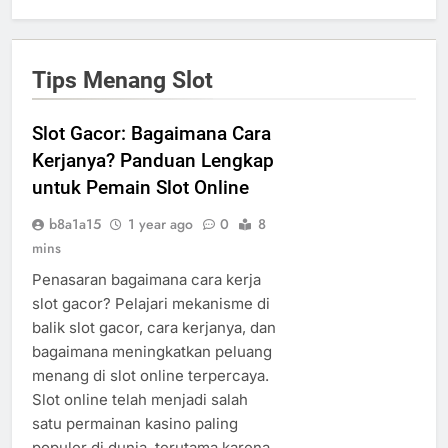
Tips Menang Slot
Slot Gacor: Bagaimana Cara
Kerjanya? Panduan Lengkap
untuk Pemain Slot Online
b8a1a15
1 year ago
0
8
mins
Penasaran bagaimana cara kerja
slot gacor? Pelajari mekanisme di
balik slot gacor, cara kerjanya, dan
bagaimana meningkatkan peluang
menang di slot online terpercaya.
Slot online telah menjadi salah
satu permainan kasino paling
populer di dunia, terutama karena