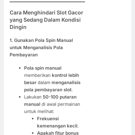
Cara Menghindari Slot Gacor
yang Sedang Dalam Kondisi
Dingin
1. Gunakan Pola Spin Manual
untuk Menganalisis Pola
Pembayaran
Pola spin manual
memberikan
kontrol lebih
besar
dalam
menganalisis
pola pembayaran slot
.
Lakukan
50-100 putaran
manual
di awal permainan
untuk melihat:
Frekuensi
kemenangan kecil
.
Apakah fitur bonus