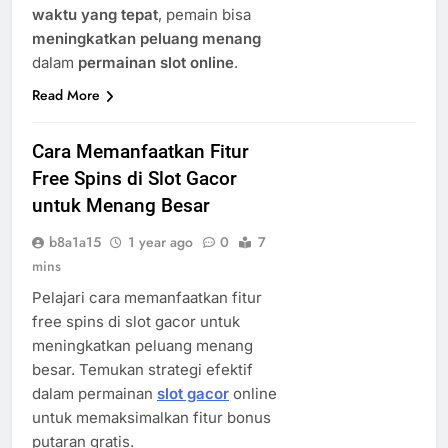
waktu yang tepat
, pemain bisa
meningkatkan peluang menang
dalam
permainan slot online
.
Read More
Cara Memanfaatkan Fitur
Free Spins di Slot Gacor
untuk Menang Besar
b8a1a15
1 year ago
0
7
mins
Pelajari cara memanfaatkan fitur
free spins di slot gacor untuk
meningkatkan peluang menang
besar. Temukan strategi efektif
dalam permainan
slot gacor
online
untuk memaksimalkan fitur bonus
putaran gratis.