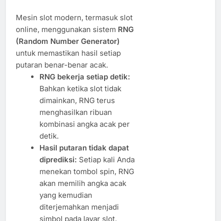
Mesin slot modern, termasuk slot
online, menggunakan sistem
RNG
(Random Number Generator)
untuk memastikan hasil setiap
putaran benar-benar acak.
RNG bekerja setiap detik:
Bahkan ketika slot tidak
dimainkan, RNG terus
menghasilkan ribuan
kombinasi angka acak per
detik.
Hasil putaran tidak dapat
diprediksi:
Setiap kali Anda
menekan tombol spin, RNG
akan memilih angka acak
yang kemudian
diterjemahkan menjadi
simbol pada layar slot.