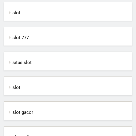
slot
slot 777
situs slot
slot
slot gacor