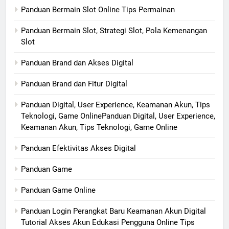
Panduan Bermain Slot Online Tips Permainan
Panduan Bermain Slot, Strategi Slot, Pola Kemenangan
Slot
Panduan Brand dan Akses Digital
Panduan Brand dan Fitur Digital
Panduan Digital, User Experience, Keamanan Akun, Tips
Teknologi, Game OnlinePanduan Digital, User Experience,
Keamanan Akun, Tips Teknologi, Game Online
Panduan Efektivitas Akses Digital
Panduan Game
Panduan Game Online
Panduan Login Perangkat Baru Keamanan Akun Digital
Tutorial Akses Akun Edukasi Pengguna Online Tips