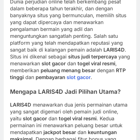
Dunia perjudian online telah berkembang pesat
dalam beberapa tahun terakhir, dan dengan
banyaknya situs yang bermunculan, memilih situs
yang dapat dipercaya dan menawarkan
pengalaman bermain yang adil dan
menguntungkan sangatlah penting. Salah satu
platform yang telah mendapatkan reputasi yang
sangat baik di kalangan pemain adalah
LARIS4D
.
Situs ini dikenal sebagai
situs judi terpercaya
yang
menawarkan
slot gacor
dan
togel viral resmi
,
memberikan
peluang menang besar
dengan
RTP
tinggi
dan
pembayaran
slot gacor
.
Mengapa LARIS4D Jadi Pilihan Utama?
LARIS4D
menawarkan dua jenis permainan utama
yang sangat digemari oleh pemain judi online,
yaitu
slot gacor
dan
togel viral resmi
. Kedua
permainan ini menawarkan peluang besar untuk
mendapatkan
jackpot besar
dan
keuntungan
maksimal
. Dengan berbagai fitur bonus yang