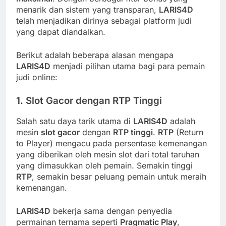
menarik dan sistem yang transparan,
LARIS4D
telah menjadikan dirinya sebagai platform judi
yang dapat diandalkan.
Berikut adalah beberapa alasan mengapa
LARIS4D
menjadi pilihan utama bagi para pemain
judi online:
1. Slot Gacor dengan RTP Tinggi
Salah satu daya tarik utama di
LARIS4D
adalah
mesin
slot gacor
dengan
RTP tinggi
.
RTP
(Return
to Player) mengacu pada persentase kemenangan
yang diberikan oleh mesin slot dari total taruhan
yang dimasukkan oleh pemain. Semakin tinggi
RTP
, semakin besar peluang pemain untuk meraih
kemenangan.
LARIS4D
bekerja sama dengan penyedia
permainan ternama seperti
Pragmatic Play
,