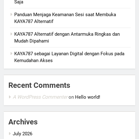
Saja
Panduan Menjaga Keamanan Sesi saat Membuka
KAYA787 Alternatif
KAYA787 Alternatif dengan Antarmuka Ringkas dan
Mudah Dipahami
KAYA787 sebagai Layanan Digital dengan Fokus pada
Kemudahan Akses
Recent Comments
A WordPress Commenter
on
Hello world!
Archives
July 2026