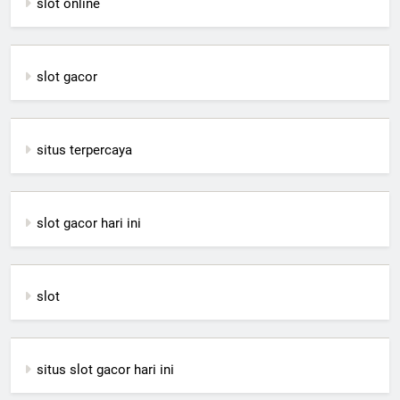
slot online
slot gacor
situs terpercaya
slot gacor hari ini
slot
situs slot gacor hari ini