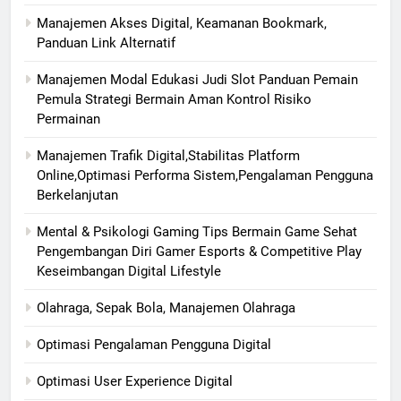
Manajemen Akses Digital, Keamanan Bookmark,
Panduan Link Alternatif
Manajemen Modal Edukasi Judi Slot Panduan Pemain
Pemula Strategi Bermain Aman Kontrol Risiko
Permainan
Manajemen Trafik Digital,Stabilitas Platform
Online,Optimasi Performa Sistem,Pengalaman Pengguna
Berkelanjutan
Mental & Psikologi Gaming Tips Bermain Game Sehat
Pengembangan Diri Gamer Esports & Competitive Play
Keseimbangan Digital Lifestyle
Olahraga, Sepak Bola, Manajemen Olahraga
Optimasi Pengalaman Pengguna Digital
Optimasi User Experience Digital