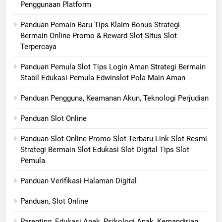
Penggunaan Platform
Panduan Pemain Baru Tips Klaim Bonus Strategi
Bermain Online Promo & Reward Slot Situs Slot
Terpercaya
Panduan Pemula Slot Tips Login Aman Strategi Bermain
Stabil Edukasi Pemula Edwinslot Pola Main Aman
Panduan Pengguna, Keamanan Akun, Teknologi Perjudian
Panduan Slot Online
Panduan Slot Online Promo Slot Terbaru Link Slot Resmi
Strategi Bermain Slot Edukasi Slot Digital Tips Slot
Pemula
Panduan Verifikasi Halaman Digital
Panduan, Slot Online
Parenting, Edukasi Anak, Psikologi Anak, Kemandirian