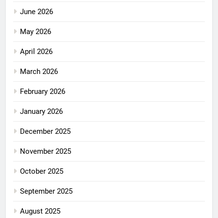
June 2026
May 2026
April 2026
March 2026
February 2026
January 2026
December 2025
November 2025
October 2025
September 2025
August 2025