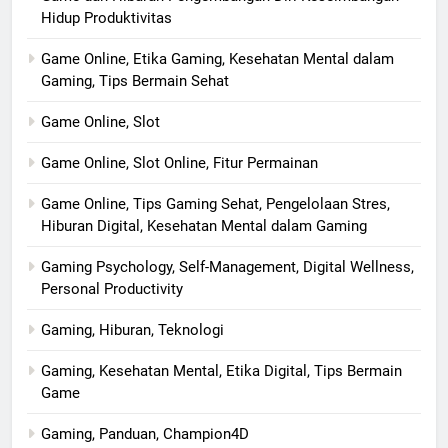
Hidup Produktivitas
Game Online, Etika Gaming, Kesehatan Mental dalam
Gaming, Tips Bermain Sehat
Game Online, Slot
Game Online, Slot Online, Fitur Permainan
Game Online, Tips Gaming Sehat, Pengelolaan Stres,
Hiburan Digital, Kesehatan Mental dalam Gaming
Gaming Psychology, Self-Management, Digital Wellness,
Personal Productivity
Gaming, Hiburan, Teknologi
Gaming, Kesehatan Mental, Etika Digital, Tips Bermain
Game
Gaming, Panduan, Champion4D