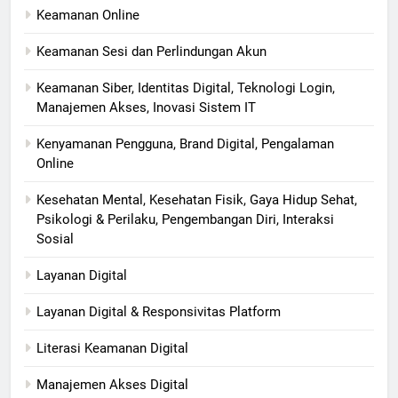
Keamanan Online
Keamanan Sesi dan Perlindungan Akun
Keamanan Siber, Identitas Digital, Teknologi Login,
Manajemen Akses, Inovasi Sistem IT
Kenyamanan Pengguna, Brand Digital, Pengalaman
Online
Kesehatan Mental, Kesehatan Fisik, Gaya Hidup Sehat,
Psikologi & Perilaku, Pengembangan Diri, Interaksi
Sosial
Layanan Digital
Layanan Digital & Responsivitas Platform
Literasi Keamanan Digital
Manajemen Akses Digital