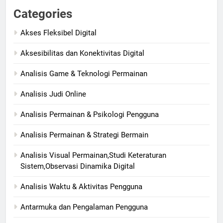
Categories
Akses Fleksibel Digital
Aksesibilitas dan Konektivitas Digital
Analisis Game & Teknologi Permainan
Analisis Judi Online
Analisis Permainan & Psikologi Pengguna
Analisis Permainan & Strategi Bermain
Analisis Visual Permainan,Studi Keteraturan
Sistem,Observasi Dinamika Digital
Analisis Waktu & Aktivitas Pengguna
Antarmuka dan Pengalaman Pengguna