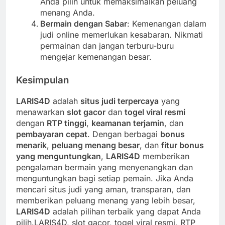
Anda pilih untuk memaksimalkan peluang
menang Anda.
Bermain dengan Sabar
: Kemenangan dalam
judi online memerlukan kesabaran. Nikmati
permainan dan jangan terburu-buru
mengejar kemenangan besar.
Kesimpulan
LARIS4D
adalah
situs judi terpercaya
yang
menawarkan
slot gacor
dan
togel viral resmi
dengan
RTP tinggi
,
keamanan terjamin
, dan
pembayaran cepat
. Dengan berbagai
bonus
menarik
,
peluang menang besar
, dan
fitur bonus
yang menguntungkan
,
LARIS4D
memberikan
pengalaman bermain yang menyenangkan dan
menguntungkan bagi setiap pemain. Jika Anda
mencari situs judi yang aman, transparan, dan
memberikan peluang menang yang lebih besar,
LARIS4D
adalah pilihan terbaik yang dapat Anda
pilih.LARIS4D, slot gacor, togel viral resmi, RTP