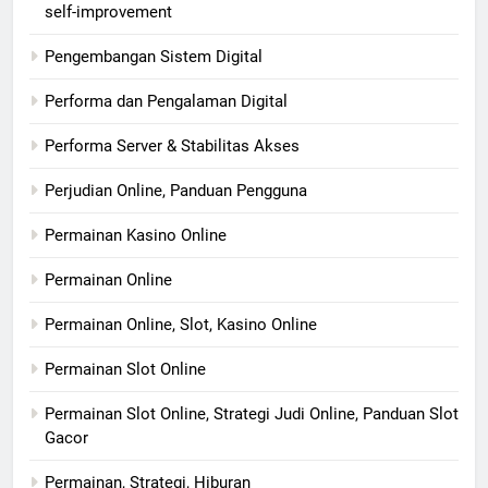
self-improvement
Pengembangan Sistem Digital
Performa dan Pengalaman Digital
Performa Server & Stabilitas Akses
Perjudian Online, Panduan Pengguna
Permainan Kasino Online
Permainan Online
Permainan Online, Slot, Kasino Online
Permainan Slot Online
Permainan Slot Online, Strategi Judi Online, Panduan Slot
Gacor
Permainan, Strategi, Hiburan