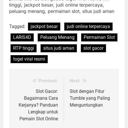
tinggi, jackpot besar, judi online terpercaya,
peluang menang, permainan slot, situs judi aman
Tagged:
jackpot besar
judi online terpercaya
LARIS4D
Peluang Menang
Permainan Slot
RTP tinggi
situs judi aman
slot gacor
togel viral resmi
Previous:
Next:
Post
navigation
Slot Gacor:
Slot dengan Fitur
Bagaimana Cara
Tumble yang Paling
Kerjanya? Panduan
Menguntungkan
Lengkap untuk
Pemain Slot Online