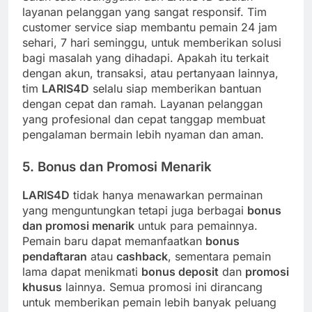
layanan pelanggan yang sangat responsif. Tim
customer service siap membantu pemain 24 jam
sehari, 7 hari seminggu, untuk memberikan solusi
bagi masalah yang dihadapi. Apakah itu terkait
dengan akun, transaksi, atau pertanyaan lainnya,
tim
LARIS4D
selalu siap memberikan bantuan
dengan cepat dan ramah. Layanan pelanggan
yang profesional dan cepat tanggap membuat
pengalaman bermain lebih nyaman dan aman.
5. Bonus dan Promosi Menarik
LARIS4D
tidak hanya menawarkan permainan
yang menguntungkan tetapi juga berbagai
bonus
dan promosi menarik
untuk para pemainnya.
Pemain baru dapat memanfaatkan
bonus
pendaftaran
atau
cashback
, sementara pemain
lama dapat menikmati
bonus deposit
dan
promosi
khusus
lainnya. Semua promosi ini dirancang
untuk memberikan pemain lebih banyak peluang