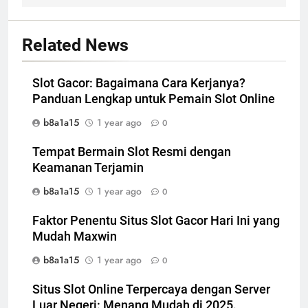
Related News
Slot Gacor: Bagaimana Cara Kerjanya?
Panduan Lengkap untuk Pemain Slot Online
b8a1a15
1 year ago
0
Tempat Bermain Slot Resmi dengan
Keamanan Terjamin
b8a1a15
1 year ago
0
Faktor Penentu Situs Slot Gacor Hari Ini yang
Mudah Maxwin
b8a1a15
1 year ago
0
Situs Slot Online Terpercaya dengan Server
Luar Negeri: Menang Mudah di 2025.